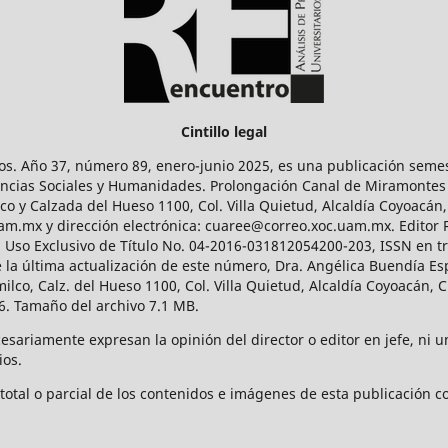
Cintillo legal
os. Año 37, número 89, enero-junio 2025, es una publicación sem
Ciencias Sociales y Humanidades. Prolongación Canal de Miramontes
ico y Calzada del Hueso 1100, Col. Villa Quietud, Alcaldía Coyoacán,
uam.mx y dirección electrónica: cuaree@correo.xoc.uam.mx. Editor
l Uso Exclusivo de Título No. 04-2016-031812054200-203, ISSN en tr
 última actualización de este número, Dra. Angélica Buendía Esp
o, Calz. del Hueso 1100, Col. Villa Quietud, Alcaldía Coyoacán, C
. Tamaño del archivo 7.1 MB.
ariamente expresan la opinión del director o editor en jefe, ni una
ios.
tal o parcial de los contenidos e imágenes de esta publicación con