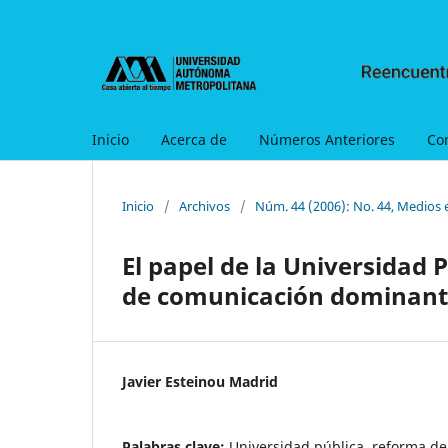
Inicio
Acerca de
Números Anteriores
Co
Inicio
/
Archivos
/
Núm. 44 (2006): No. 44, Medios 
El papel de la Universidad 
de comunicación dominant
Javier Esteinou Madrid
Palabras clave:
Universidad pública, reforma de