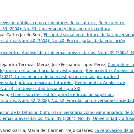
televisión pública como promotores de la cultura
,
Reencuentro.
 39 (2004): No. 39, Universidad y difusión de la cultura
 Carlos Jarillo Soto,
El capital social en el futuro de la Universid
sitarios: Núm. 40 (2004): No. 40, Encrucijadas de la educación
ncuentro. Análisis de problemas universitarios: Núm. 39 (2004): N
lejandra Terrazas Meraz, José Fernando López Pérez,
Competencia
o, una orientación hacia la investigación
,
Reencuentro. Análisis d
(2021): La enseñanza de la investigación en los posgrados I
iversidad pública mexicana futurible
,
Reencuentro. Análisis de
No. 23, La Universidad hacia el siglo XXI
ovala,
El mercado de créditos para la educación superior
,
sitarios: Núm. 52 (2008): No. 52, Vinculación universidad-sociedad
ación de la Difusión Cultural universitaria como valor añadido de t
lemas universitarios: Núm. 39 (2004): No. 39, Universidad y difus
lvarez García, María del Carmen Trejo Cázares,
La renovación de la