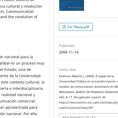
za cultural y revolución
form, Communication
and the revolution of
3-6-79quq.pdf
Publicado
2006-11-14
ón nacional para la
global es un proceso muy
el Estado, sino de
Cómo citar
mente de la Universidad
Esteinou Madrid, J. (2006). El papel de la
este contexto cultural, la
Universidad Pública en la transformación 
modelo de comunicación dominante en Mé
erta e interdisciplinaria
Reencuentro. Análisis De Problemas Universita
realidad nacional y
(44), 8–17. Recuperado a partir de
unicación comercial-
https://reencuentro.xoc.uam.mx/index.ph
 ser aprovechada para
cuentro/article/view/547
ón nacional. Por ello,
Más formatos de cita