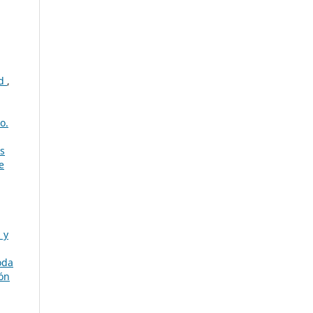
ad
,
o.
s
e
 y
oda
ión