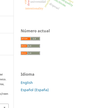
social inequality
fetichismo
universidad
disposal
intentionality
Número actual
Idioma
del
xico.
English
rios
,
Español (España)
p/reen