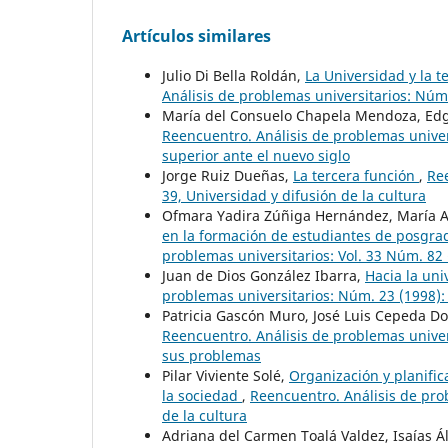
Artículos similares
Julio Di Bella Roldán,
La Universidad y la 
Análisis de problemas universitarios: Núm.
María del Consuelo Chapela Mendoza, Edgar
Reencuentro. Análisis de problemas univer
superior ante el nuevo siglo
Jorge Ruiz Dueñas,
La tercera función
,
Ree
39, Universidad y difusión de la cultura
Ofmara Yadira Zúñiga Hernández, María A
en la formación de estudiantes de posgrad
problemas universitarios: Vol. 33 Núm. 82 
Juan de Dios González Ibarra,
Hacia la un
problemas universitarios: Núm. 23 (1998): 
Patricia Gascón Muro, José Luis Cepeda D
Reencuentro. Análisis de problemas univer
sus problemas
Pilar Viviente Solé,
Organización y planific
la sociedad
,
Reencuentro. Análisis de prob
de la cultura
Adriana del Carmen Toalá Valdez, Isaías Á