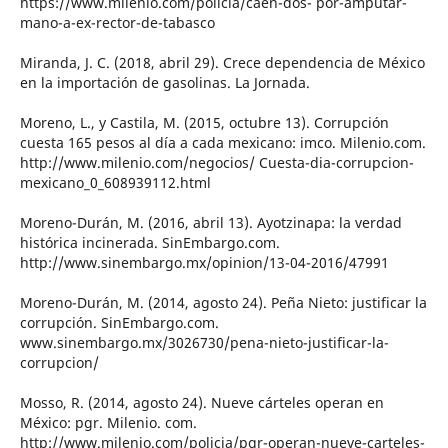
https://www.milenio.com/policia/caen-dos- por-amputar-
mano-a-ex-rector-de-tabasco
Miranda, J. C. (2018, abril 29). Crece dependencia de México
en la importación de gasolinas. La Jornada.
Moreno, L., y Castila, M. (2015, octubre 13). Corrupción
cuesta 165 pesos al día a cada mexicano: imco. Milenio.com.
http://www.milenio.com/negocios/ Cuesta-dia-corrupcion-
mexicano_0_608939112.html
Moreno-Durán, M. (2016, abril 13). Ayotzinapa: la verdad
histórica incinerada. SinEmbargo.com.
http://www.sinembargo.mx/opinion/13-04-2016/47991
Moreno-Durán, M. (2014, agosto 24). Peña Nieto: justificar la
corrupción. SinEmbargo.com.
www.sinembargo.mx/3026730/pena-nieto-justificar-la-
corrupcion/
Mosso, R. (2014, agosto 24). Nueve cárteles operan en
México: pgr. Milenio. com.
http://www.milenio.com/policia/pgr-operan-nueve-carteles-