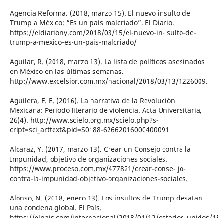
Agencia Reforma. (2018, marzo 15). El nuevo insulto de
Trump a México: “Es un país malcriado”. El Diario.
https://eldiariony.com/2018/03/15/el-nuevo-in- sulto-de-
trump-a-mexico-es-un-pais-malcriado/
Aguilar, R. (2018, marzo 13). La lista de políticos asesinados
en México en las últimas semanas.
http://www.excelsior.com.mx/nacional/2018/03/13/1226009.
Aguilera, F. E. (2016). La narrativa de la Revolución
Mexicana: Periodo literario de violencia. Acta Universitaria,
26(4). http://www.scielo.org.mx/scielo.php?s-
cript=sci_arttext&pid=S0188-62662016000400091
Alcaraz, Y. (2017, marzo 13). Crear un Consejo contra la
Impunidad, objetivo de organizaciones sociales.
https://www.proceso.com.mx/477821/crear-conse- jo-
contra-la-impunidad-objetivo-organizaciones-sociales.
Alonso, N. (2018, enero 13). Los insultos de Trump desatan
una condena global. El País.
https://elpais.com/internacional/2018/01/12/estados_unidos/1