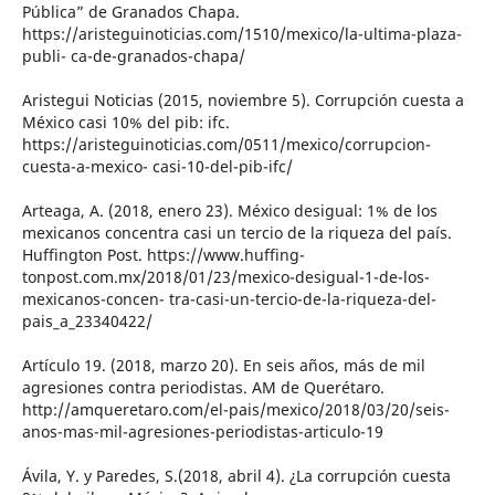
Pública” de Granados Chapa.
https://aristeguinoticias.com/1510/mexico/la-ultima-plaza-
publi- ca-de-granados-chapa/
Aristegui Noticias (2015, noviembre 5). Corrupción cuesta a
México casi 10% del pib: ifc.
https://aristeguinoticias.com/0511/mexico/corrupcion-
cuesta-a-mexico- casi-10-del-pib-ifc/
Arteaga, A. (2018, enero 23). México desigual: 1% de los
mexicanos concentra casi un tercio de la riqueza del país.
Huffington Post. https://www.huffing-
tonpost.com.mx/2018/01/23/mexico-desigual-1-de-los-
mexicanos-concen- tra-casi-un-tercio-de-la-riqueza-del-
pais_a_23340422/
Artículo 19. (2018, marzo 20). En seis años, más de mil
agresiones contra periodistas. AM de Querétaro.
http://amqueretaro.com/el-pais/mexico/2018/03/20/seis-
anos-mas-mil-agresiones-periodistas-articulo-19
Ávila, Y. y Paredes, S.(2018, abril 4). ¿La corrupción cuesta