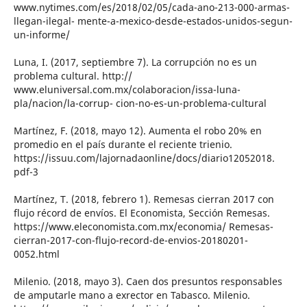
www.nytimes.com/es/2018/02/05/cada-ano-213-000-armas-
llegan-ilegal- mente-a-mexico-desde-estados-unidos-segun-
un-informe/
Luna, I. (2017, septiembre 7). La corrupción no es un
problema cultural. http://
www.eluniversal.com.mx/colaboracion/issa-luna-
pla/nacion/la-corrup- cion-no-es-un-problema-cultural
Martínez, F. (2018, mayo 12). Aumenta el robo 20% en
promedio en el país durante el reciente trienio.
https://issuu.com/lajornadaonline/docs/diario12052018.
pdf-3
Martínez, T. (2018, febrero 1). Remesas cierran 2017 con
flujo récord de envíos. El Economista, Sección Remesas.
https://www.eleconomista.com.mx/economia/ Remesas-
cierran-2017-con-flujo-record-de-envios-20180201-
0052.html
Milenio. (2018, mayo 3). Caen dos presuntos responsables
de amputarle mano a exrector en Tabasco. Milenio.