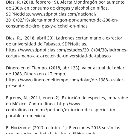
Díaz, R. (2018, febrero 19). Alerta Mondragón por aumento
de 200% en consumo de drogas y alcohol en niñas.
SDPNoticias. www.sdpnoticias.com/nacional/
2018/02/19/alerta-mondragon-por-aumento-de-200-en-
consumo-de-dro- gas-y-alcohol-en-ninas
Díaz, R., (2018, abril 30). Ladrones cortan mano a exrector
de universidad de Tabasco. SDPNoticias.
https://www.sdpnoticias.com/estados/2018/04/30/ladrones-
cortan-mano-a-ex-rector-de-universidad-de-tabasco
Dinero en el Tiempo. (2018, abril 23). Valor actual del dólar
de 1988. Dinero en el Tiempo.
https://www.dineroeneltiempo.com/dolar/de-1988-a-valor-
presente
Egremy, N. (2011, enero 2). Extinción de especies, imparable
en México. Contra- línea. http://www
contralinea.com.mx/portada/extincion-de-especies-im-
parable-en-mexico/
El Horizonte. (2017, octubre 1). Elecciones 2018 serán las
más grandes en toda la historia. El Horizonte.