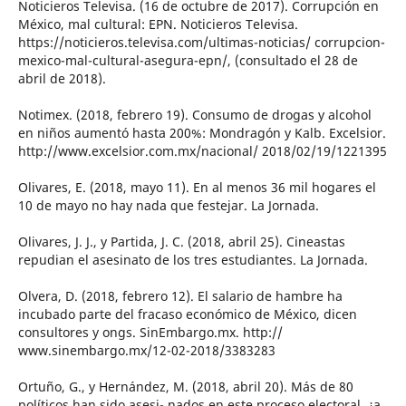
Noticieros Televisa. (16 de octubre de 2017). Corrupción en
México, mal cultural: EPN. Noticieros Televisa.
https://noticieros.televisa.com/ultimas-noticias/ corrupcion-
mexico-mal-cultural-asegura-epn/, (consultado el 28 de
abril de 2018).
Notimex. (2018, febrero 19). Consumo de drogas y alcohol
en niños aumentó hasta 200%: Mondragón y Kalb. Excelsior.
http://www.excelsior.com.mx/nacional/ 2018/02/19/1221395
Olivares, E. (2018, mayo 11). En al menos 36 mil hogares el
10 de mayo no hay nada que festejar. La Jornada.
Olivares, J. J., y Partida, J. C. (2018, abril 25). Cineastas
repudian el asesinato de los tres estudiantes. La Jornada.
Olvera, D. (2018, febrero 12). El salario de hambre ha
incubado parte del fracaso económico de México, dicen
consultores y ongs. SinEmbargo.mx. http://
www.sinembargo.mx/12-02-2018/3383283
Ortuño, G., y Hernández, M. (2018, abril 20). Más de 80
políticos han sido asesi- nados en este proceso electoral, ¿a