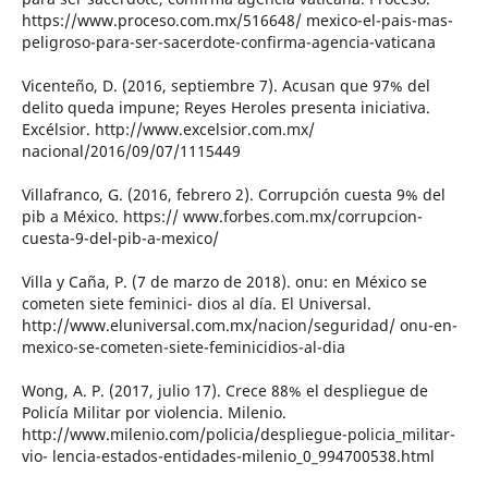
https://www.proceso.com.mx/516648/ mexico-el-pais-mas-
peligroso-para-ser-sacerdote-confirma-agencia-vaticana
Vicenteño, D. (2016, septiembre 7). Acusan que 97% del
delito queda impune; Reyes Heroles presenta iniciativa.
Excélsior. http://www.excelsior.com.mx/
nacional/2016/09/07/1115449
Villafranco, G. (2016, febrero 2). Corrupción cuesta 9% del
pib a México. https:// www.forbes.com.mx/corrupcion-
cuesta-9-del-pib-a-mexico/
Villa y Caña, P. (7 de marzo de 2018). onu: en México se
cometen siete feminici- dios al día. El Universal.
http://www.eluniversal.com.mx/nacion/seguridad/ onu-en-
mexico-se-cometen-siete-feminicidios-al-dia
Wong, A. P. (2017, julio 17). Crece 88% el despliegue de
Policía Militar por violencia. Milenio.
http://www.milenio.com/policia/despliegue-policia_militar-
vio- lencia-estados-entidades-milenio_0_994700538.html