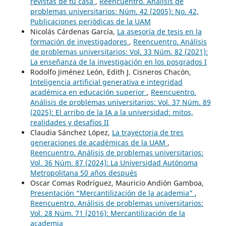
revistas de tu casa
,
Reencuentro. Análisis de
problemas universitarios: Núm. 42 (2005): No. 42,
Publicaciones periódicas de la UAM
Nicolás Cárdenas García,
La asesoría de tesis en la
formación de investigadores
,
Reencuentro. Análisis
de problemas universitarios: Vol. 33 Núm. 82 (2021):
La enseñanza de la investigación en los posgrados I
Rodolfo Jiménez León, Edith J. Cisneros Chacón,
Inteligencia artificial generativa e integridad
académica en educación superior
,
Reencuentro.
Análisis de problemas universitarios: Vol. 37 Núm. 89
(2025): El arribo de la IA a la universidad: mitos,
realidades y desafíos II
Claudia Sánchez López,
La trayectoria de tres
generaciones de académicas de la UAM
,
Reencuentro. Análisis de problemas universitarios:
Vol. 36 Núm. 87 (2024): La Universidad Autónoma
Metropolitana 50 años después
Oscar Comas Rodríguez, Mauricio Andión Gamboa,
Presentación “Mercantilización de la academia”
,
Reencuentro. Análisis de problemas universitarios:
Vol. 28 Núm. 71 (2016): Mercantilización de la
academia