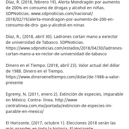
Díaz, R. (2018, febrero 19). Alerta Mondragón por aumento
de 200% en consumo de drogas y alcohol en niñas.
SDPNoticias. www.sdpnoticias.com/nacional/
2018/02/19/alerta-mondragon-por-aumento-de-200-en-
consumo-de-dro- gas-y-alcohol-en-ninas
Díaz, R., (2018, abril 30). Ladrones cortan mano a exrector
de universidad de Tabasco. SDPNoticias.
https://www.sdpnoticias.com/estados/2018/04/30/ladrones-
cortan-mano-a-ex-rector-de-universidad-de-tabasco
Dinero en el Tiempo. (2018, abril 23). Valor actual del dólar
de 1988. Dinero en el Tiempo.
https://www.dineroeneltiempo.com/dolar/de-1988-a-valor-
presente
Egremy, N. (2011, enero 2). Extinción de especies, imparable
en México. Contra- línea. http://www
contralinea.com.mx/portada/extincion-de-especies-im-
parable-en-mexico/
El Horizonte. (2017, octubre 1). Elecciones 2018 serán las
más grandes en toda la historia. El Horizonte.