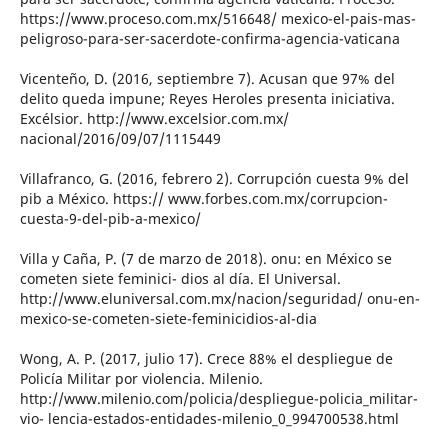
https://www.proceso.com.mx/516648/ mexico-el-pais-mas-
peligroso-para-ser-sacerdote-confirma-agencia-vaticana
Vicenteño, D. (2016, septiembre 7). Acusan que 97% del
delito queda impune; Reyes Heroles presenta iniciativa.
Excélsior. http://www.excelsior.com.mx/
nacional/2016/09/07/1115449
Villafranco, G. (2016, febrero 2). Corrupción cuesta 9% del
pib a México. https:// www.forbes.com.mx/corrupcion-
cuesta-9-del-pib-a-mexico/
Villa y Caña, P. (7 de marzo de 2018). onu: en México se
cometen siete feminici- dios al día. El Universal.
http://www.eluniversal.com.mx/nacion/seguridad/ onu-en-
mexico-se-cometen-siete-feminicidios-al-dia
Wong, A. P. (2017, julio 17). Crece 88% el despliegue de
Policía Militar por violencia. Milenio.
http://www.milenio.com/policia/despliegue-policia_militar-
vio- lencia-estados-entidades-milenio_0_994700538.html