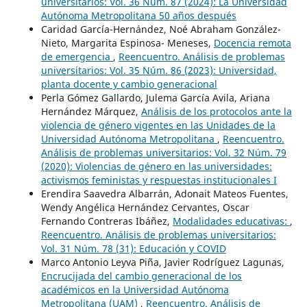
universitarios: Vol. 36 Núm. 87 (2024): La Universidad
Autónoma Metropolitana 50 años después
Caridad García-Hernández, Noé Abraham González-
Nieto, Margarita Espinosa- Meneses,
Docencia remota
de emergencia
,
Reencuentro. Análisis de problemas
universitarios: Vol. 35 Núm. 86 (2023): Universidad,
planta docente y cambio generacional
Perla Gómez Gallardo, Julema García Avila, Ariana
Hernández Márquez,
Análisis de los protocolos ante la
violencia de género vigentes en las Unidades de la
Universidad Autónoma Metropolitana
,
Reencuentro.
Análisis de problemas universitarios: Vol. 32 Núm. 79
(2020): Violencias de género en las universidades:
activismos feministas y respuestas institucionales I
Erendira Saavedra Albarrán, Adonait Mateos Fuentes,
Wendy Angélica Hernández Cervantes, Oscar
Fernando Contreras Ibáñez,
Modalidades educativas:
,
Reencuentro. Análisis de problemas universitarios:
Vol. 31 Núm. 78 (31): Educación y COVID
Marco Antonio Leyva Piña, Javier Rodríguez Lagunas,
Encrucijada del cambio generacional de los
académicos en la Universidad Autónoma
Metropolitana (UAM)
,
Reencuentro. Análisis de