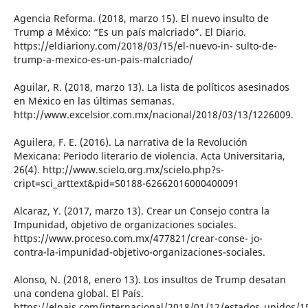
Agencia Reforma. (2018, marzo 15). El nuevo insulto de
Trump a México: “Es un país malcriado”. El Diario.
https://eldiariony.com/2018/03/15/el-nuevo-in- sulto-de-
trump-a-mexico-es-un-pais-malcriado/
Aguilar, R. (2018, marzo 13). La lista de políticos asesinados
en México en las últimas semanas.
http://www.excelsior.com.mx/nacional/2018/03/13/1226009.
Aguilera, F. E. (2016). La narrativa de la Revolución
Mexicana: Periodo literario de violencia. Acta Universitaria,
26(4). http://www.scielo.org.mx/scielo.php?s-
cript=sci_arttext&pid=S0188-62662016000400091
Alcaraz, Y. (2017, marzo 13). Crear un Consejo contra la
Impunidad, objetivo de organizaciones sociales.
https://www.proceso.com.mx/477821/crear-conse- jo-
contra-la-impunidad-objetivo-organizaciones-sociales.
Alonso, N. (2018, enero 13). Los insultos de Trump desatan
una condena global. El País.
https://elpais.com/internacional/2018/01/12/estados_unidos/1