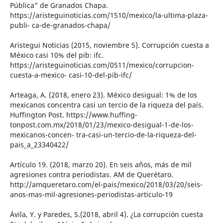
Pública” de Granados Chapa.
https://aristeguinoticias.com/1510/mexico/la-ultima-plaza-
publi- ca-de-granados-chapa/
Aristegui Noticias (2015, noviembre 5). Corrupción cuesta a
México casi 10% del pib: ifc.
https://aristeguinoticias.com/0511/mexico/corrupcion-
cuesta-a-mexico- casi-10-del-pib-ifc/
Arteaga, A. (2018, enero 23). México desigual: 1% de los
mexicanos concentra casi un tercio de la riqueza del país.
Huffington Post. https://www.huffing-
tonpost.com.mx/2018/01/23/mexico-desigual-1-de-los-
mexicanos-concen- tra-casi-un-tercio-de-la-riqueza-del-
pais_a_23340422/
Artículo 19. (2018, marzo 20). En seis años, más de mil
agresiones contra periodistas. AM de Querétaro.
http://amqueretaro.com/el-pais/mexico/2018/03/20/seis-
anos-mas-mil-agresiones-periodistas-articulo-19
Ávila, Y. y Paredes, S.(2018, abril 4). ¿La corrupción cuesta