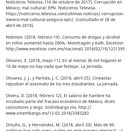
Noticieros Televisa. (16 de octubre de 2017). Corrupción en
México, mal cultural: EPN. Noticieros Televisa.
https://noticieros.televisa.com/ultimas-noticias/ corrupcion-
mexico-mal-cultural-asegura-epn/, (consultado el 28 de
abril de 2018).
Notimex. (2018, febrero 19). Consumo de drogas y alcohol
en niños aumentó hasta 200%: Mondragón y Kalb. Excelsior.
http://www.excelsior.com.mx/nacional/ 2018/02/19/1221395
Olivares, E. (2018, mayo 11). En al menos 36 mil hogares el
10 de mayo no hay nada que festejar. La Jornada.
Olivares, J. J., y Partida, J. C. (2018, abril 25). Cineastas
repudian el asesinato de los tres estudiantes. La Jornada.
Olvera, D. (2018, febrero 12). El salario de hambre ha
incubado parte del fracaso económico de México, dicen
consultores y ongs. SinEmbargo.mx. http://
www.sinembargo.mx/12-02-2018/3383283
Ortuño, G., y Hernández, M. (2018, abril 20). Más de 80
políticos han sido asesi- nados en este proceso electoral, ¿a