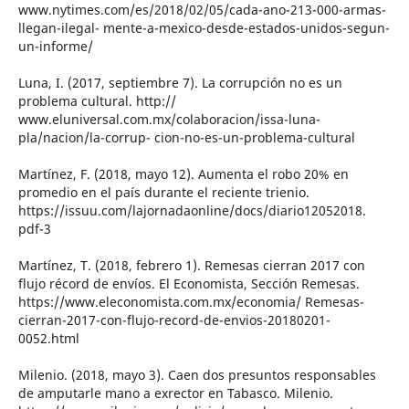
www.nytimes.com/es/2018/02/05/cada-ano-213-000-armas-
llegan-ilegal- mente-a-mexico-desde-estados-unidos-segun-
un-informe/
Luna, I. (2017, septiembre 7). La corrupción no es un
problema cultural. http://
www.eluniversal.com.mx/colaboracion/issa-luna-
pla/nacion/la-corrup- cion-no-es-un-problema-cultural
Martínez, F. (2018, mayo 12). Aumenta el robo 20% en
promedio en el país durante el reciente trienio.
https://issuu.com/lajornadaonline/docs/diario12052018.
pdf-3
Martínez, T. (2018, febrero 1). Remesas cierran 2017 con
flujo récord de envíos. El Economista, Sección Remesas.
https://www.eleconomista.com.mx/economia/ Remesas-
cierran-2017-con-flujo-record-de-envios-20180201-
0052.html
Milenio. (2018, mayo 3). Caen dos presuntos responsables
de amputarle mano a exrector en Tabasco. Milenio.