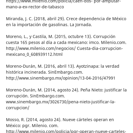
https://www.milenio.com/policia/caen-dos- por-amputar-
mano-a-ex-rector-de-tabasco
Miranda, J. C. (2018, abril 29). Crece dependencia de México
en la importación de gasolinas. La Jornada.
Moreno, L., y Castila, M. (2015, octubre 13). Corrupción
cuesta 165 pesos al día a cada mexicano: imco. Milenio.com.
http://www.milenio.com/negocios/ Cuesta-dia-corrupcion-
mexicano_0_608939112.html
Moreno-Durán, M. (2016, abril 13). Ayotzinapa: la verdad
histórica incinerada. SinEmbargo.com.
http://www.sinembargo.mx/opinion/13-04-2016/47991
Moreno-Durán, M. (2014, agosto 24). Peña Nieto: justificar la
corrupción. SinEmbargo.com.
www.sinembargo.mx/3026730/pena-nieto-justificar-la-
corrupcion/
Mosso, R. (2014, agosto 24). Nueve cárteles operan en
México: pgr. Milenio. com.
http://www.milenio.com/policia/pgr-operan-nueve-carteles-