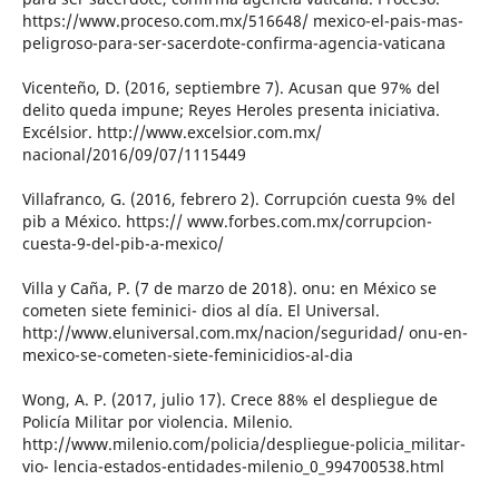
https://www.proceso.com.mx/516648/ mexico-el-pais-mas-
peligroso-para-ser-sacerdote-confirma-agencia-vaticana
Vicenteño, D. (2016, septiembre 7). Acusan que 97% del
delito queda impune; Reyes Heroles presenta iniciativa.
Excélsior. http://www.excelsior.com.mx/
nacional/2016/09/07/1115449
Villafranco, G. (2016, febrero 2). Corrupción cuesta 9% del
pib a México. https:// www.forbes.com.mx/corrupcion-
cuesta-9-del-pib-a-mexico/
Villa y Caña, P. (7 de marzo de 2018). onu: en México se
cometen siete feminici- dios al día. El Universal.
http://www.eluniversal.com.mx/nacion/seguridad/ onu-en-
mexico-se-cometen-siete-feminicidios-al-dia
Wong, A. P. (2017, julio 17). Crece 88% el despliegue de
Policía Militar por violencia. Milenio.
http://www.milenio.com/policia/despliegue-policia_militar-
vio- lencia-estados-entidades-milenio_0_994700538.html