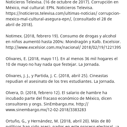
Noticieros Televisa. (16 de octubre de 2017). Corrupción en
México, mal cultural: EPN. Noticieros Televisa.
https://noticieros.televisa.com/ultimas-noticias/ corrupcion-
mexico-mal-cultural-asegura-epn/, (consultado el 28 de
abril de 2018).
Notimex. (2018, febrero 19). Consumo de drogas y alcohol
en niños aumentó hasta 200%: Mondragón y Kalb. Excelsior.
http://www.excelsior.com.mx/nacional/ 2018/02/19/1221395
Olivares, E. (2018, mayo 11). En al menos 36 mil hogares el
10 de mayo no hay nada que festejar. La Jornada.
Olivares, J. J., y Partida, J. C. (2018, abril 25). Cineastas
repudian el asesinato de los tres estudiantes. La Jornada.
Olvera, D. (2018, febrero 12). El salario de hambre ha
incubado parte del fracaso económico de México, dicen
consultores y ongs. SinEmbargo.mx. http://
www.sinembargo.mx/12-02-2018/3383283
Ortuño, G., y Hernández, M. (2018, abril 20). Más de 80
políticos han sido asesi- nados en este proceso electoral, ¿a