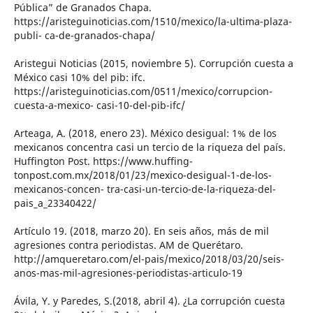
Pública” de Granados Chapa.
https://aristeguinoticias.com/1510/mexico/la-ultima-plaza-
publi- ca-de-granados-chapa/
Aristegui Noticias (2015, noviembre 5). Corrupción cuesta a
México casi 10% del pib: ifc.
https://aristeguinoticias.com/0511/mexico/corrupcion-
cuesta-a-mexico- casi-10-del-pib-ifc/
Arteaga, A. (2018, enero 23). México desigual: 1% de los
mexicanos concentra casi un tercio de la riqueza del país.
Huffington Post. https://www.huffing-
tonpost.com.mx/2018/01/23/mexico-desigual-1-de-los-
mexicanos-concen- tra-casi-un-tercio-de-la-riqueza-del-
pais_a_23340422/
Artículo 19. (2018, marzo 20). En seis años, más de mil
agresiones contra periodistas. AM de Querétaro.
http://amqueretaro.com/el-pais/mexico/2018/03/20/seis-
anos-mas-mil-agresiones-periodistas-articulo-19
Ávila, Y. y Paredes, S.(2018, abril 4). ¿La corrupción cuesta