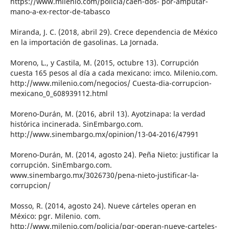
https://www.milenio.com/policia/caen-dos- por-amputar-
mano-a-ex-rector-de-tabasco
Miranda, J. C. (2018, abril 29). Crece dependencia de México
en la importación de gasolinas. La Jornada.
Moreno, L., y Castila, M. (2015, octubre 13). Corrupción
cuesta 165 pesos al día a cada mexicano: imco. Milenio.com.
http://www.milenio.com/negocios/ Cuesta-dia-corrupcion-
mexicano_0_608939112.html
Moreno-Durán, M. (2016, abril 13). Ayotzinapa: la verdad
histórica incinerada. SinEmbargo.com.
http://www.sinembargo.mx/opinion/13-04-2016/47991
Moreno-Durán, M. (2014, agosto 24). Peña Nieto: justificar la
corrupción. SinEmbargo.com.
www.sinembargo.mx/3026730/pena-nieto-justificar-la-
corrupcion/
Mosso, R. (2014, agosto 24). Nueve cárteles operan en
México: pgr. Milenio. com.
http://www.milenio.com/policia/pgr-operan-nueve-carteles-