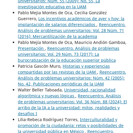
universitarios: Núm. 55 (2009): No. 55, La
investigación educativa en la UAM
Pablo Mejia Montes de Oca, Cecilia González
Guerrero,
Los incentivos académicos de ayer y hoy: la
implantación de salarios diferenciados
,
Reencuentro.
Análisis de problemas universitarios: Vol. 28 Núm. 71
(2016): Mercantilización de la academia
Pablo Mejía Montes de Oca, Mauricio Andión Gamboa,
Presentación
,
Reencuentro. Análisis de problemas
universitarios: Vol. 29 Núm. 73 (2017): La
burocratización de la educación superior pública
Patricia Gascón Muro,
Historias y experiencias
compartidas por las revistas de la UAM
,
Reencuentro.
Análisis de problemas universitarios: Núm. 42 (2005):
No. 42, Publicaciones periódicas de la UAM
Walter Beller Taboada,
Universidad, racionalidad
algorítmica y nuevas lógicas
,
Reencuentro. Análisis
de problemas universitarios: Vol. 36 Núm. 88 (2024): El
arribo de la IA a la universidad: mitos, realidades y
desafíos I
Lilia-Rebeca Rodríguez Torres,
Interculturalidad y
promoción de la ciudadanía: retos y posibilidades de
la universidad pública en México
,
Reencuentro.