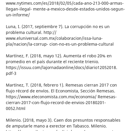
www.nytimes.com/es/2018/02/05/cada-ano-213-000-armas-
llegan-ilegal- mente-a-mexico-desde-estados-unidos-segun-
un-informe/
Luna, I. (2017, septiembre 7). La corrupción no es un
problema cultural. http://
www.eluniversal.com.mx/colaboracion/issa-luna-
pla/nacion/la-corrup- cion-no-es-un-problema-cultural
Martínez, F. (2018, mayo 12). Aumenta el robo 20% en
promedio en el país durante el reciente trienio.
https://issuu.com/lajornadaonline/docs/diario12052018.
pdf-3
Martínez, T. (2018, febrero 1). Remesas cierran 2017 con
flujo récord de envíos. El Economista, Sección Remesas.
https://www.eleconomista.com.mx/economia/ Remesas-
cierran-2017-con-flujo-record-de-envios-20180201-
0052.html
Milenio. (2018, mayo 3). Caen dos presuntos responsables
de amputarle mano a exrector en Tabasco. Milenio.