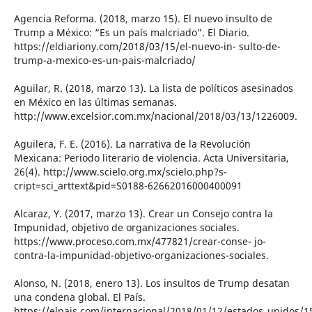
Agencia Reforma. (2018, marzo 15). El nuevo insulto de
Trump a México: “Es un país malcriado”. El Diario.
https://eldiariony.com/2018/03/15/el-nuevo-in- sulto-de-
trump-a-mexico-es-un-pais-malcriado/
Aguilar, R. (2018, marzo 13). La lista de políticos asesinados
en México en las últimas semanas.
http://www.excelsior.com.mx/nacional/2018/03/13/1226009.
Aguilera, F. E. (2016). La narrativa de la Revolución
Mexicana: Periodo literario de violencia. Acta Universitaria,
26(4). http://www.scielo.org.mx/scielo.php?s-
cript=sci_arttext&pid=S0188-62662016000400091
Alcaraz, Y. (2017, marzo 13). Crear un Consejo contra la
Impunidad, objetivo de organizaciones sociales.
https://www.proceso.com.mx/477821/crear-conse- jo-
contra-la-impunidad-objetivo-organizaciones-sociales.
Alonso, N. (2018, enero 13). Los insultos de Trump desatan
una condena global. El País.
https://elpais.com/internacional/2018/01/12/estados_unidos/1