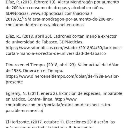
Díaz, R. (2018, febrero 19). Alerta Mondragón por aumento
de 200% en consumo de drogas y alcohol en niñas.
SDPNoticias. www.sdpnoticias.com/nacional/
2018/02/19/alerta-mondragon-por-aumento-de-200-en-
consumo-de-dro- gas-y-alcohol-en-ninas
Díaz, R., (2018, abril 30). Ladrones cortan mano a exrector
de universidad de Tabasco. SDPNoticias.
https://www.sdpnoticias.com/estados/2018/04/30/ladrones-
cortan-mano-a-ex-rector-de-universidad-de-tabasco
Dinero en el Tiempo. (2018, abril 23). Valor actual del dólar
de 1988. Dinero en el Tiempo.
https://www.dineroeneltiempo.com/dolar/de-1988-a-valor-
presente
Egremy, N. (2011, enero 2). Extinción de especies, imparable
en México. Contra- línea. http://www
contralinea.com.mx/portada/extincion-de-especies-im-
parable-en-mexico/
El Horizonte. (2017, octubre 1). Elecciones 2018 serán las
más grandes en toda la historia. El Horizonte.