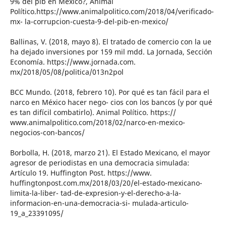
9% del pib en México?, Animal
Político.https://www.animalpolitico.com/2018/04/verificado-
mx- la-corrupcion-cuesta-9-del-pib-en-mexico/
Ballinas, V. (2018, mayo 8). El tratado de comercio con la ue
ha dejado inversiones por 159 mil mdd. La Jornada, Sección
Economía. https://www.jornada.com.
mx/2018/05/08/politica/013n2pol
BCC Mundo. (2018, febrero 10). Por qué es tan fácil para el
narco en México hacer nego- cios con los bancos (y por qué
es tan difícil combatirlo). Animal Político. https://
www.animalpolitico.com/2018/02/narco-en-mexico-
negocios-con-bancos/
Borbolla, H. (2018, marzo 21). El Estado Mexicano, el mayor
agresor de periodistas en una democracia simulada:
Artículo 19. Huffington Post. https://www.
huffingtonpost.com.mx/2018/03/20/el-estado-mexicano-
limita-la-liber- tad-de-expresion-y-el-derecho-a-la-
informacion-en-una-democracia-si- mulada-articulo-
19_a_23391095/