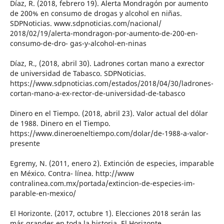
Díaz, R. (2018, febrero 19). Alerta Mondragón por aumento
de 200% en consumo de drogas y alcohol en niñas.
SDPNoticias. www.sdpnoticias.com/nacional/
2018/02/19/alerta-mondragon-por-aumento-de-200-en-
consumo-de-dro- gas-y-alcohol-en-ninas
Díaz, R., (2018, abril 30). Ladrones cortan mano a exrector
de universidad de Tabasco. SDPNoticias.
https://www.sdpnoticias.com/estados/2018/04/30/ladrones-
cortan-mano-a-ex-rector-de-universidad-de-tabasco
Dinero en el Tiempo. (2018, abril 23). Valor actual del dólar
de 1988. Dinero en el Tiempo.
https://www.dineroeneltiempo.com/dolar/de-1988-a-valor-
presente
Egremy, N. (2011, enero 2). Extinción de especies, imparable
en México. Contra- línea. http://www
contralinea.com.mx/portada/extincion-de-especies-im-
parable-en-mexico/
El Horizonte. (2017, octubre 1). Elecciones 2018 serán las
más grandes en toda la historia. El Horizonte.