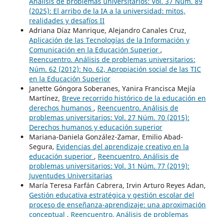
Análisis de problemas universitarios: Vol. 37 Núm. 89
(2025): El arribo de la IA a la universidad: mitos,
realidades y desafíos II
Adriana Díaz Manrique, Alejandro Canales Cruz,
Aplicación de las Tecnologías de la Información y
Comunicación en la Educación Superior
,
Reencuentro. Análisis de problemas universitarios:
Núm. 62 (2012): No. 62, Apropiación social de las TIC
en la Educación Superior
Janette Góngora Soberanes, Yanira Francisca Mejía
Martínez,
Breve recorrido histórico de la educación en
derechos humanos
,
Reencuentro. Análisis de
problemas universitarios: Vol. 27 Núm. 70 (2015):
Derechos humanos y educación superior
Mariana-Daniela González-Zamar, Emilio Abad-
Segura,
Evidencias del aprendizaje creativo en la
educación superior
,
Reencuentro. Análisis de
problemas universitarios: Vol. 31 Núm. 77 (2019):
Juventudes Universitarias
María Teresa Farfán Cabrera, Irvin Arturo Reyes Adan,
Gestión educativa estratégica y gestión escolar del
proceso de enseñanza-aprendizaje: una aproximación
conceptual
,
Reencuentro. Análisis de problemas