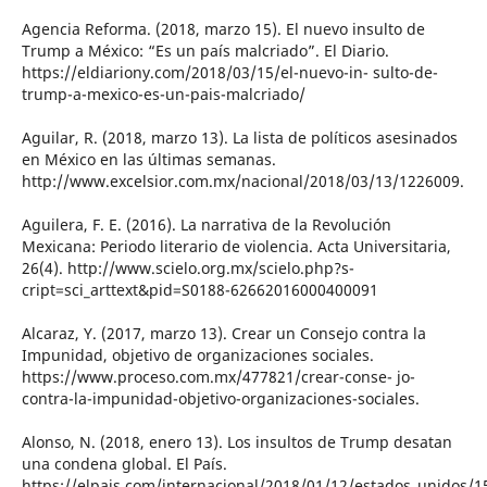
Agencia Reforma. (2018, marzo 15). El nuevo insulto de
Trump a México: “Es un país malcriado”. El Diario.
https://eldiariony.com/2018/03/15/el-nuevo-in- sulto-de-
trump-a-mexico-es-un-pais-malcriado/
Aguilar, R. (2018, marzo 13). La lista de políticos asesinados
en México en las últimas semanas.
http://www.excelsior.com.mx/nacional/2018/03/13/1226009.
Aguilera, F. E. (2016). La narrativa de la Revolución
Mexicana: Periodo literario de violencia. Acta Universitaria,
26(4). http://www.scielo.org.mx/scielo.php?s-
cript=sci_arttext&pid=S0188-62662016000400091
Alcaraz, Y. (2017, marzo 13). Crear un Consejo contra la
Impunidad, objetivo de organizaciones sociales.
https://www.proceso.com.mx/477821/crear-conse- jo-
contra-la-impunidad-objetivo-organizaciones-sociales.
Alonso, N. (2018, enero 13). Los insultos de Trump desatan
una condena global. El País.
https://elpais.com/internacional/2018/01/12/estados_unidos/1