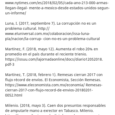
www.nytimes.com/es/2018/02/05/cada-ano-213-000-armas-
llegan-ilegal- mente-a-mexico-desde-estados-unidos-segun-
un-informe/
Luna, I. (2017, septiembre 7). La corrupción no es un
problema cultural. http://
www.eluniversal.com.mx/colaboracion/issa-luna-
pla/nacion/la-corrup- cion-no-es-un-problema-cultural
Martínez, F. (2018, mayo 12). Aumenta el robo 20% en
promedio en el país durante el reciente trienio.
https://issuu.com/lajornadaonline/docs/diario12052018.
pdf-3
Martínez, T. (2018, febrero 1). Remesas cierran 2017 con
flujo récord de envíos. El Economista, Sección Remesas.
https://www.eleconomista.com.mx/economia/ Remesas-
cierran-2017-con-flujo-record-de-envios-20180201-
0052.html
Milenio. (2018, mayo 3). Caen dos presuntos responsables
de amputarle mano a exrector en Tabasco. Milenio.