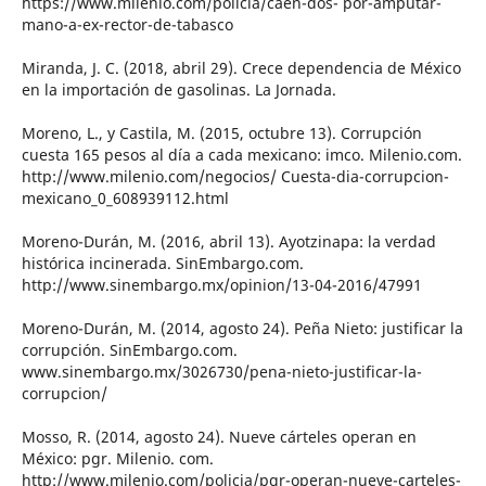
https://www.milenio.com/policia/caen-dos- por-amputar-
mano-a-ex-rector-de-tabasco
Miranda, J. C. (2018, abril 29). Crece dependencia de México
en la importación de gasolinas. La Jornada.
Moreno, L., y Castila, M. (2015, octubre 13). Corrupción
cuesta 165 pesos al día a cada mexicano: imco. Milenio.com.
http://www.milenio.com/negocios/ Cuesta-dia-corrupcion-
mexicano_0_608939112.html
Moreno-Durán, M. (2016, abril 13). Ayotzinapa: la verdad
histórica incinerada. SinEmbargo.com.
http://www.sinembargo.mx/opinion/13-04-2016/47991
Moreno-Durán, M. (2014, agosto 24). Peña Nieto: justificar la
corrupción. SinEmbargo.com.
www.sinembargo.mx/3026730/pena-nieto-justificar-la-
corrupcion/
Mosso, R. (2014, agosto 24). Nueve cárteles operan en
México: pgr. Milenio. com.
http://www.milenio.com/policia/pgr-operan-nueve-carteles-