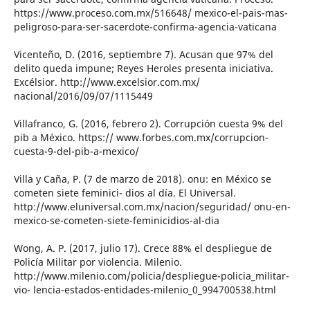
https://www.proceso.com.mx/516648/ mexico-el-pais-mas-
peligroso-para-ser-sacerdote-confirma-agencia-vaticana
Vicenteño, D. (2016, septiembre 7). Acusan que 97% del
delito queda impune; Reyes Heroles presenta iniciativa.
Excélsior. http://www.excelsior.com.mx/
nacional/2016/09/07/1115449
Villafranco, G. (2016, febrero 2). Corrupción cuesta 9% del
pib a México. https:// www.forbes.com.mx/corrupcion-
cuesta-9-del-pib-a-mexico/
Villa y Caña, P. (7 de marzo de 2018). onu: en México se
cometen siete feminici- dios al día. El Universal.
http://www.eluniversal.com.mx/nacion/seguridad/ onu-en-
mexico-se-cometen-siete-feminicidios-al-dia
Wong, A. P. (2017, julio 17). Crece 88% el despliegue de
Policía Militar por violencia. Milenio.
http://www.milenio.com/policia/despliegue-policia_militar-
vio- lencia-estados-entidades-milenio_0_994700538.html