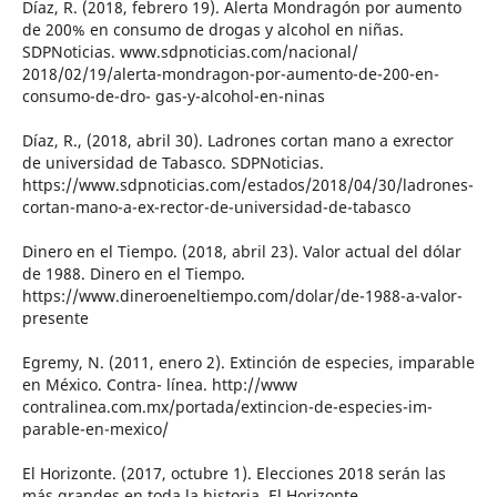
Díaz, R. (2018, febrero 19). Alerta Mondragón por aumento
de 200% en consumo de drogas y alcohol en niñas.
SDPNoticias. www.sdpnoticias.com/nacional/
2018/02/19/alerta-mondragon-por-aumento-de-200-en-
consumo-de-dro- gas-y-alcohol-en-ninas
Díaz, R., (2018, abril 30). Ladrones cortan mano a exrector
de universidad de Tabasco. SDPNoticias.
https://www.sdpnoticias.com/estados/2018/04/30/ladrones-
cortan-mano-a-ex-rector-de-universidad-de-tabasco
Dinero en el Tiempo. (2018, abril 23). Valor actual del dólar
de 1988. Dinero en el Tiempo.
https://www.dineroeneltiempo.com/dolar/de-1988-a-valor-
presente
Egremy, N. (2011, enero 2). Extinción de especies, imparable
en México. Contra- línea. http://www
contralinea.com.mx/portada/extincion-de-especies-im-
parable-en-mexico/
El Horizonte. (2017, octubre 1). Elecciones 2018 serán las
más grandes en toda la historia. El Horizonte.