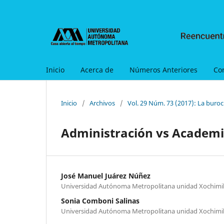
Inicio
Acerca de
Números Anteriores
Co
Inicio
/
Archivos
/
Vol. 29 Núm. 73 (2017): La buroc
Administración vs Academi
José Manuel Juárez Núñez
Universidad Autónoma Metropolitana unidad Xochimi
Sonia Comboni Salinas
Universidad Autónoma Metropolitana unidad Xochimi