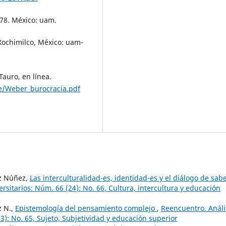
978. México: uam.
 Xochimilco, México: uam-
Tauro, en línea.
/Weber_burocracia.pdf
ez Núñez,
Las interculturalidad-es, identidad-es y el diálogo de sab
sitarios: Núm. 66 (24): No. 66, Cultura, intercultura y educación
z N.,
Epistemología del pensamiento complejo
,
Reencuentro. Análi
): No. 65, Sujeto, Subjetividad y educación superior