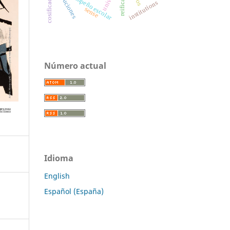
instituciones
reification
desempeño escolar
institutions
sense
Número actual
Idioma
English
Español (España)