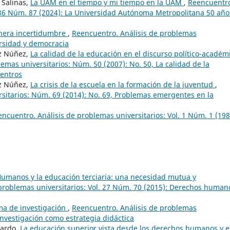
 Salinas,
La UAM en el tiempo y mi tiempo en la UAM
,
Reencuentr
. 36 Núm. 87 (2024): La Universidad Autónoma Metropolitana 50 año
nera incertidumbre
,
Reencuentro. Análisis de problemas
ersidad y democracia
ez Núñez,
La calidad de la educación en el discurso político-académ
emas universitarios: Núm. 50 (2007): No. 50, La calidad de la
uentros
ez Núñez,
La crisis de la escuela en la formación de la juventud
,
sitarios: Núm. 69 (2014): No. 69, Problemas emergentes en la
ncuentro. Análisis de problemas universitarios: Vol. 1 Núm. 1 (198
umanos y la educación terciaria: una necesidad mutua y
problemas universitarios: Vol. 27 Núm. 70 (2015): Derechos human
ma de investigación
,
Reencuentro. Análisis de problemas
 investigación como estrategia didáctica
lardo,
La educación superior vista desde los derechos humanos y e