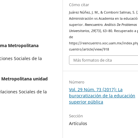
Cómo citar
Juárez Núñez, J. M., & Comboni Salinas, S. (
Administración vs Academia en la educaci
superior.
Reencuentro. Análisis De Problemas
Universitarios
,
29
(73), 63–80. Recuperado a 
de
https://reencuentro.xoc.uam.mx/index.ph
oma Metropolitana
cuentro/article/view/918
iones Sociales de la
Más formatos de cita
 Metropolitana unidad
Número
Vol. 29 Núm. 73 (2017): La
aciones Sociales de la
burocratización de la educación
superior pública
Sección
Artículos