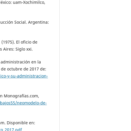
 México: uam-Xochimilco,
ducción Social. Argentina:
(1975). El oficio de
Aires: Siglo xxi.
 administración en la
 de octubre de 2017 de:
ico-y-su-administracion-
 En Monografías.com,
abajos55/neomodelo-de-
am. Disponible en:
ro_2017.pdf