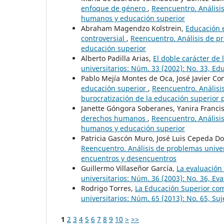
enfoque de género
,
Reencuentro. Análisis
humanos y educación superior
Abraham Magendzo Kolstrein,
Educación 
controversial
,
Reencuentro. Análisis de p
educación superior
Alberto Padilla Arias,
El doble carácter de
universitarios: Núm. 33 (2002): No. 33, E
Pablo Mejía Montes de Oca, José Javier Co
educación superior
,
Reencuentro. Análisis
burocratización de la educación superior 
Janette Góngora Soberanes, Yanira Franci
derechos humanos
,
Reencuentro. Análisis
humanos y educación superior
Patricia Gascón Muro, José Luis Cepeda D
Reencuentro. Análisis de problemas univers
encuentros y desencuentros
Guillermo Villaseñor García,
La evaluación
universitarios: Núm. 36 (2003): No. 36, Ev
Rodrigo Torres,
La Educación Superior co
universitarios: Núm. 65 (2013): No. 65, Su
1
2
3
4
5
6
7
8
9
10
>
>>