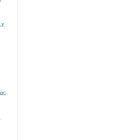
 y
or:
s