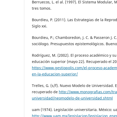
Berruecos, L. el al. (1997). El Sistema Modular,
tres tomos.
Bourdieu, P. (2011). Las Estrategias de la Repro
Siglo xxi.
Bourdieu, P.; Chamboredon, J. C. & Passeron J. C. 
sociólogo. Presupuestos epistemológicos. Buenos 
Rodríguez, M. (2002). El proceso académico y su
educación superior (mayo 22). Recuperado el 20
https://www.gestiopolis.com/el-proceso-academ
en-la-educacion-superior/
Trelles, G. (s/f). Nuevo Modelo de Universidad.
recuperado de
http://www.monografias.com/tr
universidad/neomodelo-de-universidad.shtml
uam (1974). Legislación universitaria. México: u
http://www.uam.mx/legislacion/legislacion_ene