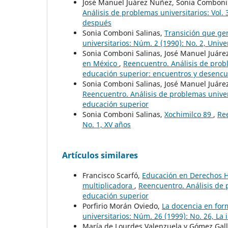
José Manuel Juárez Nuñez, Sonia Comboni
Análisis de problemas universitarios: Vol
después
Sonia Comboni Salinas,
Transición que ge
universitarios: Núm. 2 (1990): No. 2, Univ
Sonia Comboni Salinas, José Manuel Juár
en México
,
Reencuentro. Análisis de probl
educación superior: encuentros y desenc
Sonia Comboni Salinas, José Manuel Juár
Reencuentro. Análisis de problemas univer
educación superior
Sonia Comboni Salinas,
Xochimilco 89
,
Ree
No. 1, XV años
Artículos similares
Francisco Scarfó,
Educación en Derechos H
multiplicadora
,
Reencuentro. Análisis de 
educación superior
Porfirio Morán Oviedo,
La docencia en for
universitarios: Núm. 26 (1999): No. 26, La
María de Lourdes Valenzuela y Gómez Gal