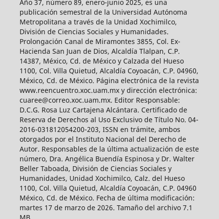
Año 37, número 89, enero-junio 2025, es una
publicación semestral de la Universidad Autónoma
Metropolitana a través de la Unidad Xochimilco,
División de Ciencias Sociales y Humanidades.
Prolongación Canal de Miramontes 3855, Col. Ex-
Hacienda San Juan de Dios, Alcaldía Tlalpan, C.P.
14387, México, Cd. de México y Calzada del Hueso
1100, Col. Villa Quietud, Alcaldía Coyoacán, C.P. 04960,
México, Cd. de México. Página electrónica de la revista
www.reencuentro.xoc.uam.mx y dirección electrónica:
cuaree@correo.xoc.uam.mx. Editor Responsable:
D.C.G. Rosa Luz Cartajena Alcántara. Certificado de
Reserva de Derechos al Uso Exclusivo de Título No. 04-
2016-031812054200-203, ISSN en trámite, ambos
otorgados por el Instituto Nacional del Derecho de
Autor. Responsables de la última actualización de este
número, Dra. Angélica Buendía Espinosa y Dr. Walter
Beller Taboada, División de Ciencias Sociales y
Humanidades, Unidad Xochimilco, Calz. del Hueso
1100, Col. Villa Quietud, Alcaldía Coyoacán, C.P. 04960
México, Cd. de México. Fecha de última modificación:
martes 17 de marzo de 2026. Tamaño del archivo 7.1
MB.