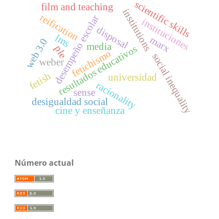
scientific skills
film and teaching
institutions
reification
desempeño escolar
instituciones
disposal
lms
marx
web 3.0
media
resultados educativos
ple
fetichismo
social inequality
weber
fetish
universidad
racionality
sense
desigualdad social
cine y enseñanza
Número actual