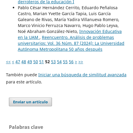
derroteros de la educación I
Pablo César Hernández Cerrito, Eduardo Peñalosa
Castro, Marian Yvette García Tapia, Luis García
Galeano de Rivas, María Yadira Villanueva Romero,
Marco Vinicio Ferruzca Navarro, Hugo Pablo Leyva,
Noé Abraham González-Nieto,
Innovación Educativa
en la UAM
,
Reencuentro. Análisis de problemas
universitarios: Vol. 36 Núm. 87 (2024): La Universidad
Autónoma Metropolitana 50 años después
<<
<
47
48
49
50
51
52
53
54
55
56
>
>>
También puede
Iniciar una búsqueda de similitud avanzada
para este artículo.
Enviar un artículo
Palabras clave