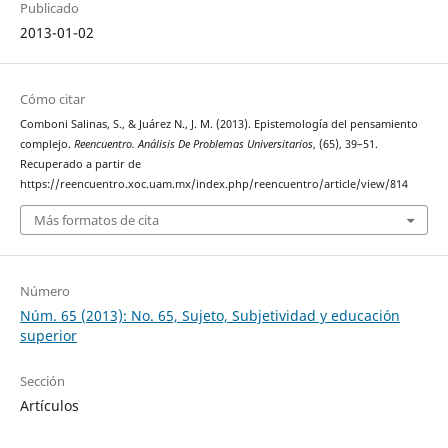
Publicado
2013-01-02
Cómo citar
Comboni Salinas, S., & Juárez N., J. M. (2013). Epistemología del pensamiento
complejo.
Reencuentro. Análisis De Problemas Universitarios
, (65), 39–51.
Recuperado a partir de
https://reencuentro.xoc.uam.mx/index.php/reencuentro/article/view/814
Más formatos de cita
Número
Núm. 65 (2013): No. 65, Sujeto, Subjetividad y educación
superior
Sección
Artículos