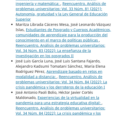
ingeniería y matemática:
,
Reencuentro. Análisis de
problemas universitarios: Vol. 33 Núm. 81 (2021):
Autonomía, gratuidad y la Ley General de Educación
Superior
Maritza Librada Cáceres Mesa, José Leonardo Vázquez
Islas,
Estudiantes de Posgrado y Cuerpos Académicos,
comunidades de aprendizaje para la producción del
conocimiento en el marco de políticas públicas
,
Reencuentro. Análisis de problemas universitarios:
Vol. 34 Núm. 83 (2022): La enseñanza de la
investigación en los posgrados II
José Luis García Luna, José Luis Santana Fajardo,
Alejandro Kadsumi Tomatani Sánchez, María Elena
Rodríguez Pérez,
Aprendizaje basado en retos en
modalidad a distancia:
,
Reencuentro. Análisis de
problemas universitarios: Vol. 34 Núm. 84 (2022): La
crisis pandémica y los derroteros de la educación I
José Antonio Paoli Bolio, Héctor Javier Cortés
Maldonado,
Experiencias de la virtualidad en la
pandemia para una estrategia educativa digital:
,
Reencuentro. Análisis de problemas universitarios:
Vol. 34 Núm. 84 (2022): La crisis pandémica y los