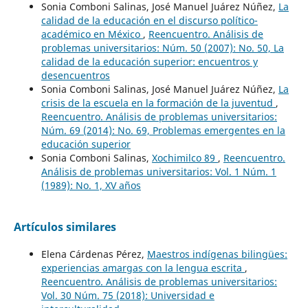
Sonia Comboni Salinas, José Manuel Juárez Núñez,
La
calidad de la educación en el discurso político-
académico en México
,
Reencuentro. Análisis de
problemas universitarios: Núm. 50 (2007): No. 50, La
calidad de la educación superior: encuentros y
desencuentros
Sonia Comboni Salinas, José Manuel Juárez Núñez,
La
crisis de la escuela en la formación de la juventud
,
Reencuentro. Análisis de problemas universitarios:
Núm. 69 (2014): No. 69, Problemas emergentes en la
educación superior
Sonia Comboni Salinas,
Xochimilco 89
,
Reencuentro.
Análisis de problemas universitarios: Vol. 1 Núm. 1
(1989): No. 1, XV años
Artículos similares
Elena Cárdenas Pérez,
Maestros indígenas bilingües:
experiencias amargas con la lengua escrita
,
Reencuentro. Análisis de problemas universitarios:
Vol. 30 Núm. 75 (2018): Universidad e