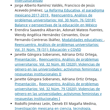
interculturalidad
Jorge Alberto Ramírez Valdés, Francisco de Jesús
Acevedo Jiménez,
La Reforma Educativa, el paradigma
mexicano 2017-2019
,
Reencuentro. Análisis de
problemas universitarios: Vol. 30 Núm. 76 (2018):
Balance y perspectivas de la educación en México
Erendira Saavedra Albarrán, Adonait Mateos Fuentes,
Wendy Angélica Hernández Cervantes, Oscar
Fernando Contreras Ibáñez,
Modalidades educativas:
,
Reencuentro. Análisis de problemas universitarios:
Vol. 31 Núm. 78 (31): Educación y COVID
Janette Góngora Soberanes, Adriana Ortiz Ortega,
Presentación
,
Reencuentro. Análisis de problemas
universitarios: Vol. 32 Núm. 80 (2020): Violencias de
género en las universidades: activismos feministas y
respuestas institucionales II
Janette Góngora Soberanes, Adriana Ortiz Ortega,
Presentación
,
Reencuentro. Análisis de problemas
universitarios: Vol. 32 Núm. 79 (2020): Violencias de
género en las universidades: activismos feministas y
respuestas institucionales I
Rodolfo Jiménez León, Deneb Elí Magaña Medina,
Investigación mexicana en ciencia, tecnología,