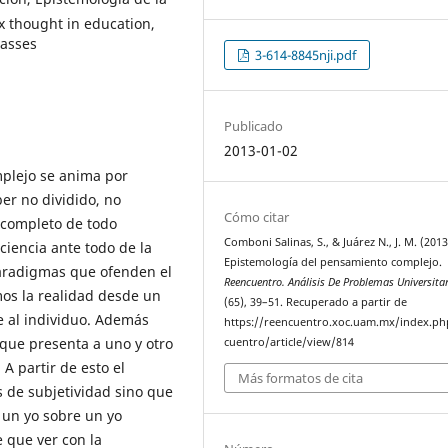
 thought in education,
masses
3-614-8845nji.pdf
Publicado
2013-01-02
plejo se anima por
er no dividido, no
Cómo citar
incompleto de todo
Comboni Salinas, S., & Juárez N., J. M. (2013
ciencia ante todo de la
Epistemología del pensamiento complejo.
aradigmas que ofenden el
Reencuentro. Análisis De Problemas Universita
mos la realidad desde un
(65), 39–51. Recuperado a partir de
e al individuo. Además
https://reencuentro.xoc.uam.mx/index.ph
 que presenta a uno y otro
cuentro/article/view/814
A partir de esto el
Más formatos de cita
 de subjetividad sino que
 un yo sobre un yo
e que ver con la