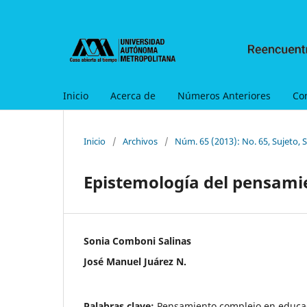
Inicio
Acerca de
Números Anteriores
Co
Inicio
/
Archivos
/
Núm. 65 (2013): No. 65, Sujeto, 
Epistemología del pensami
Sonia Comboni Salinas
José Manuel Juárez N.
Palabras clave:
Pensamiento complejo en educac