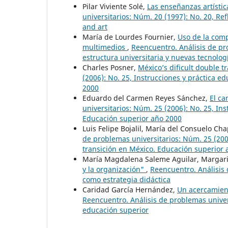
Pilar Viviente Solé,
Las enseñanzas artístic
universitarios: Núm. 20 (1997): No. 20, Ref
and art
María de Lourdes Fournier,
Uso de la comp
multimedios
,
Reencuentro. Análisis de pro
estructura universitaria y nuevas tecnolog
Charles Posner,
México’s dificult double t
(2006): No. 25, Instrucciones y práctica ed
2000
Eduardo del Carmen Reyes Sánchez,
El c
universitarios: Núm. 25 (2006): No. 25, Inst
Educación superior año 2000
Luis Felipe Bojalil, María del Consuelo C
de problemas universitarios: Núm. 25 (2006)
transición en México. Educación superior
María Magdalena Saleme Aguilar, Margari
y la organización"
,
Reencuentro. Análisis 
como estrategia didáctica
Caridad García Hernández,
Un acercamient
Reencuentro. Análisis de problemas univer
educación superior