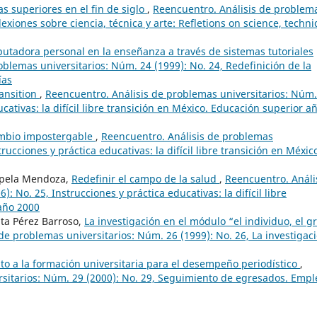
as superiores en el fin de siglo
,
Reencuentro. Análisis de problem
lexiones sobre ciencia, técnica y arte: Refletions on science, techn
utadora personal en la enseñanza a través de sistemas tutoriales
blemas universitarios: Núm. 24 (1999): No. 24, Redefinición de la
ías
ransition
,
Reencuentro. Análisis de problemas universitarios: Núm.
ucativas: la difícil libre transición en México. Educación superior a
ambio impostergable
,
Reencuentro. Análisis de problemas
rucciones y práctica educativas: la difícil libre transición en Méxic
hapela Mendoza,
Redefinir el campo de la salud
,
Reencuentro. Análi
: No. 25, Instrucciones y práctica educativas: la difícil libre
 año 2000
ta Pérez Barroso,
La investigación en el módulo “el individuo, el g
de problemas universitarios: Núm. 26 (1999): No. 26, La investigac
o a la formación universitaria para el desempeño periodístico
,
sitarios: Núm. 29 (2000): No. 29, Seguimiento de egresados. Empl