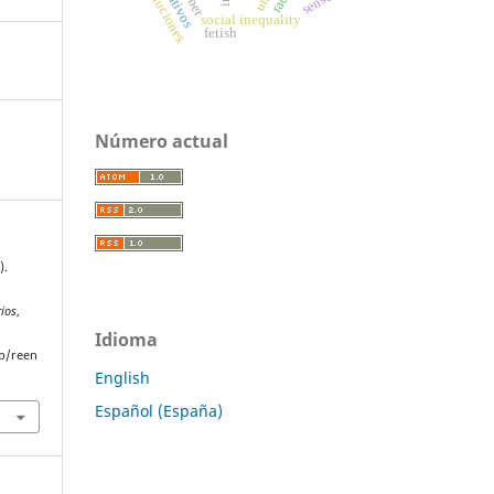
instituciones
weber
sense
social inequality
fetish
Número actual
).
rios
,
Idioma
p/reen
English
Español (España)