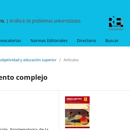
nvocatorias
Normas Editoriales
Directorio
Buscar
Subjetividad y educación superior
/
Artículos
ento complejo
ión, Epistemología de la