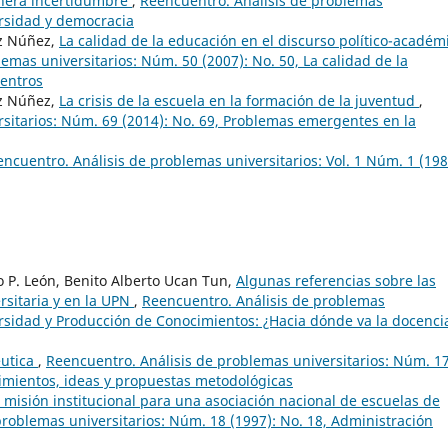
nera incertidumbre
,
Reencuentro. Análisis de problemas
ersidad y democracia
ez Núñez,
La calidad de la educación en el discurso político-académ
emas universitarios: Núm. 50 (2007): No. 50, La calidad de la
uentros
ez Núñez,
La crisis de la escuela en la formación de la juventud
,
sitarios: Núm. 69 (2014): No. 69, Problemas emergentes en la
ncuentro. Análisis de problemas universitarios: Vol. 1 Núm. 1 (198
o P. León, Benito Alberto Ucan Tun,
Algunas referencias sobre las
rsitaria y en la UPN
,
Reencuentro. Análisis de problemas
versidad y Producción de Conocimientos: ¿Hacia dónde va la docenci
éutica
,
Reencuentro. Análisis de problemas universitarios: Núm. 1
ocimientos, ideas y propuestas metodológicas
 misión institucional para una asociación nacional de escuelas de
problemas universitarios: Núm. 18 (1997): No. 18, Administración