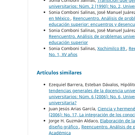
Sonia Comboni Salinas,
Transición que ge
universitarios: Núm. 2 (1990): No. 2, Univ
Sonia Comboni Salinas, José Manuel Juár
en México
,
Reencuentro. Análisis de probl
educación superior: encuentros y desenc
Sonia Comboni Salinas, José Manuel Juár
Reencuentro. Análisis de problemas univer
educación superior
Sonia Comboni Salinas,
Xochimilco 89
,
Ree
No. 1, XV años
Artículos similares
Ezequiel Barrera, Esteban Dávalos, Hipólit
tendencias generales de la docencia unive
universitarios: Núm. 6 (2006): No. 6, Uni
universitaria?
Juan Jesús Arias García,
Ciencia y hermen
(2006): No. 17, La integración de los con
Jorge H. Guzmán Aldaco,
Elaboración de la
diseño gráfico
,
Reencuentro. Análisis de 
Académica