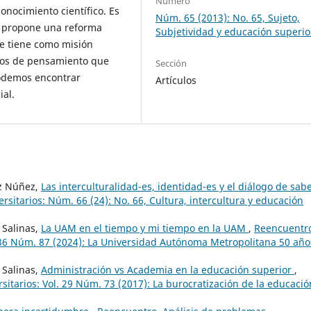
Número
onocimiento científico. Es
Núm. 65 (2013): No. 65, Sujeto,
d propone una reforma
Subjetividad y educación superio
e tiene como misión
ntos de pensamiento que
Sección
podemos encontrar
Artículos
ial.
ez Núñez,
Las interculturalidad-es, identidad-es y el diálogo de sab
sitarios: Núm. 66 (24): No. 66, Cultura, intercultura y educación
 Salinas,
La UAM en el tiempo y mi tiempo en la UAM
,
Reencuentr
. 36 Núm. 87 (2024): La Universidad Autónoma Metropolitana 50 año
 Salinas,
Administración vs Academia en la educación superior
,
itarios: Vol. 29 Núm. 73 (2017): La burocratización de la educació