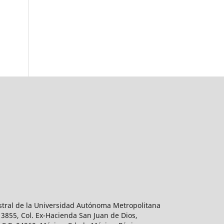
estral de la Universidad Autónoma Metropolitana
 3855, Col. Ex-Hacienda San Juan de Dios,