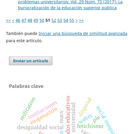
problemas universitarios: Vol. 29 Núm. 73 (2017): La
burocratización de la educación superior pública
<<
<
46
47
48
49
50
51
52
53
54
55
>
>>
También puede
Iniciar una búsqueda de similitud avanzada
para este artículo.
Enviar un artículo
Palabras clave
reification
disposal
resultados educativos
instituciones
universidad
social inequality
enajenación
marx
weber
ple
fetichismo
desigualdad social