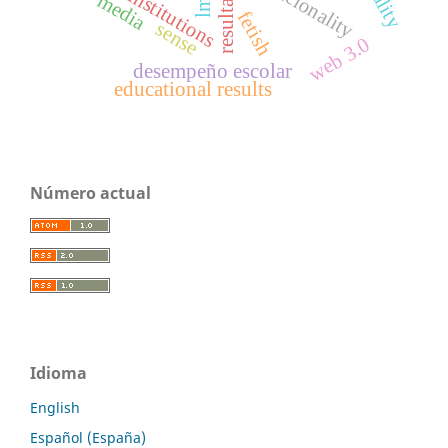
racionality
institutions
lms
media
fetish
sense
web 3.0
desempeño escolar
educational results
Número actual
Idioma
English
Español (España)