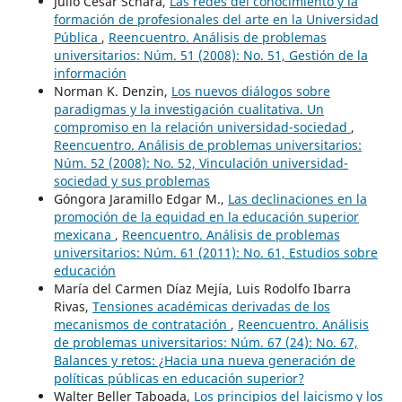
Julio César Schara,
Las redes del conocimiento y la
formación de profesionales del arte en la Universidad
Pública
,
Reencuentro. Análisis de problemas
universitarios: Núm. 51 (2008): No. 51, Gestión de la
información
Norman K. Denzin,
Los nuevos diálogos sobre
paradigmas y la investigación cualitativa. Un
compromiso en la relación universidad-sociedad
,
Reencuentro. Análisis de problemas universitarios:
Núm. 52 (2008): No. 52, Vinculación universidad-
sociedad y sus problemas
Góngora Jaramillo Edgar M.,
Las declinaciones en la
promoción de la equidad en la educación superior
mexicana
,
Reencuentro. Análisis de problemas
universitarios: Núm. 61 (2011): No. 61, Estudios sobre
educación
María del Carmen Díaz Mejía, Luis Rodolfo Ibarra
Rivas,
Tensiones académicas derivadas de los
mecanismos de contratación
,
Reencuentro. Análisis
de problemas universitarios: Núm. 67 (24): No. 67,
Balances y retos: ¿Hacia una nueva generación de
políticas públicas en educación superior?
Walter Beller Taboada,
Los principios del laicismo y los