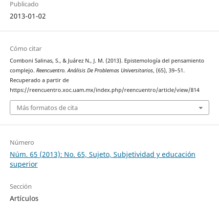
Publicado
2013-01-02
Cómo citar
Comboni Salinas, S., & Juárez N., J. M. (2013). Epistemología del pensamiento
complejo.
Reencuentro. Análisis De Problemas Universitarios
, (65), 39–51.
Recuperado a partir de
https://reencuentro.xoc.uam.mx/index.php/reencuentro/article/view/814
Más formatos de cita
Número
Núm. 65 (2013): No. 65, Sujeto, Subjetividad y educación
superior
Sección
Artículos