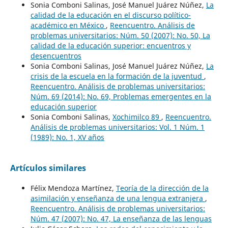
Sonia Comboni Salinas, José Manuel Juárez Núñez,
La
calidad de la educación en el discurso político-
académico en México
,
Reencuentro. Análisis de
problemas universitarios: Núm. 50 (2007): No. 50, La
calidad de la educación superior: encuentros y
desencuentros
Sonia Comboni Salinas, José Manuel Juárez Núñez,
La
crisis de la escuela en la formación de la juventud
,
Reencuentro. Análisis de problemas universitarios:
Núm. 69 (2014): No. 69, Problemas emergentes en la
educación superior
Sonia Comboni Salinas,
Xochimilco 89
,
Reencuentro.
Análisis de problemas universitarios: Vol. 1 Núm. 1
(1989): No. 1, XV años
Artículos similares
Félix Mendoza Martínez,
Teoría de la dirección de la
asimilación y enseñanza de una lengua extranjera
,
Reencuentro. Análisis de problemas universitarios:
Núm. 47 (2007): No. 47, La enseñanza de las lenguas