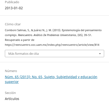
Publicado
2013-01-02
Cómo citar
Comboni Salinas, S., & Juárez N., J. M. (2013). Epistemología del pensamiento
complejo.
Reencuentro. Análisis De Problemas Universitarios
, (65), 39–51.
Recuperado a partir de
https://reencuentro.xoc.uam.mx/index.php/reencuentro/article/view/814
Más formatos de cita
Número
Núm. 65 (2013): No. 65, Sujeto, Subjetividad y educación
superior
Sección
Artículos