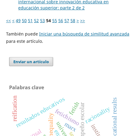
internacional sobre innovación educativa en
educación superior: parte 2 de 2
<<
<
49
50
51
52
53
54
55
56
57
58
>
>>
También puede
Iniciar una búsqueda de similitud avanzada
para este artículo.
Enviar un artículo
Palabras clave
reification
resultados educativos
educational results
fetish
desempeño escolar
racionality
fetichismo
social inequality
universidad
marx
disposal