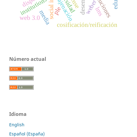
instituciones
enajenación
sense
institutions
weber
ple
lms
media
web 3.0
cosificación/reificación
Número actual
Idioma
English
Español (España)