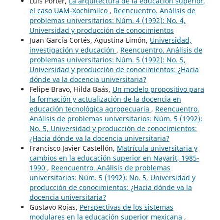
Luis Porter,
La arquitectura de la educación superior,
el caso UAM-Xochimilco
,
Reencuentro. Análisis de
problemas universitarios: Núm. 4 (1992): No. 4,
Universidad y producción de conocimientos
Juan García Cortés, Agustina Limón,
Universidad,
investigación y educación
,
Reencuentro. Análisis de
problemas universitarios: Núm. 5 (1992): No. 5,
Universidad y producción de conocimientos: ¿Hacia
dónde va la docencia universitaria?
Felipe Bravo, Hilda Baás,
Un modelo propositivo para
la formación y actualización de la docencia en
educación tecnológica agropecuaria
,
Reencuentro.
Análisis de problemas universitarios: Núm. 5 (1992):
No. 5, Universidad y producción de conocimientos:
¿Hacia dónde va la docencia universitaria?
Francisco Javier Castellón,
Matrícula universitaria y
cambios en la educación superior en Nayarit, 1985-
1990
,
Reencuentro. Análisis de problemas
universitarios: Núm. 5 (1992): No. 5, Universidad y
producción de conocimientos: ¿Hacia dónde va la
docencia universitaria?
Gustavo Rojas,
Perspectivas de los sistemas
modulares en la educación superior mexicana
,