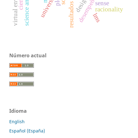
desempeño escolar
universidad
ple
sense
racionality
lms
Número actual
Idioma
English
Español (España)