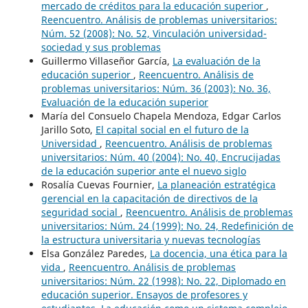
mercado de créditos para la educación superior
,
Reencuentro. Análisis de problemas universitarios:
Núm. 52 (2008): No. 52, Vinculación universidad-
sociedad y sus problemas
Guillermo Villaseñor García,
La evaluación de la
educación superior
,
Reencuentro. Análisis de
problemas universitarios: Núm. 36 (2003): No. 36,
Evaluación de la educación superior
María del Consuelo Chapela Mendoza, Edgar Carlos
Jarillo Soto,
El capital social en el futuro de la
Universidad
,
Reencuentro. Análisis de problemas
universitarios: Núm. 40 (2004): No. 40, Encrucijadas
de la educación superior ante el nuevo siglo
Rosalía Cuevas Fournier,
La planeación estratégica
gerencial en la capacitación de directivos de la
seguridad social
,
Reencuentro. Análisis de problemas
universitarios: Núm. 24 (1999): No. 24, Redefinición de
la estructura universitaria y nuevas tecnologías
Elsa González Paredes,
La docencia, una ética para la
vida
,
Reencuentro. Análisis de problemas
universitarios: Núm. 22 (1998): No. 22, Diplomado en
educación superior. Ensayos de profesores y