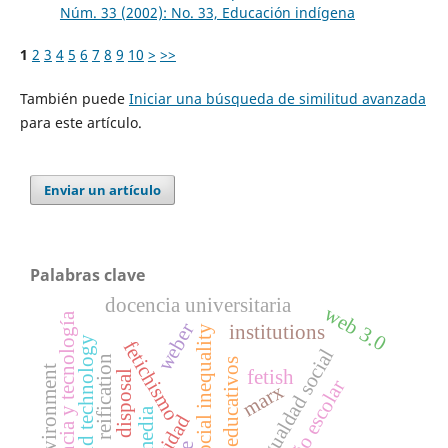
Núm. 33 (2002): No. 33, Educación indígena
1
2
3
4
5
6
7
8
9
10
>
>>
También puede
Iniciar una búsqueda de similitud avanzada
para este artículo.
Enviar un artículo
Palabras clave
docencia universitaria
web 3.0
ciencia y tecnología
weber
institutions
social inequality
science and technology
fetichismo
desigualdad social
reification
resultados educativos
virtual environment
fetish
disposal
marx
media