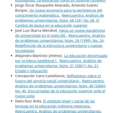
estudiantes. La educación como un sistema complejo
Jorge Óscar Rouquette Alvarado, Amanda Suárez
Burgos,
Un nuevo escenario para la pertinencia del
conocimiento matemático
,
Reencuentro. Análisis de
problemas universitarios: Núm. 68 (24): No. 68, El
Cambio de época en la educación superior
José Luis Ibarra Mendivil,
Hacia un nuevo paradigma
de universidad en el siglo XXI
,
Reencuentro. Análisis
de problemas universitarios: Núm. 24 (1999): No. 24,
Redefinición de la estructura universitaria y nuevas
tecnologías
Alejandro Martínez Jiménez,
La educación desvirtuada
por la lógica neoliberal I
,
Reencuentro. Análisis de
problemas universitarios: Núm. 31 (2001): No. 31,
Estado y educación
Concepción Cano Castellanos,
Reflexiones sobre el
futuro del servicio social universitario
,
Reencuentro.
Análisis de problemas universitarios: Núm. 40 (2004):
No. 40, Encrucijadas de la educación superior ante el
nuevo siglo
Dalia Ruiz Ávila,
El estatuto legal y social de las
lenguas en la educación indígena mexicana
,
Reencuentro. Análisis de problemas universitarios: