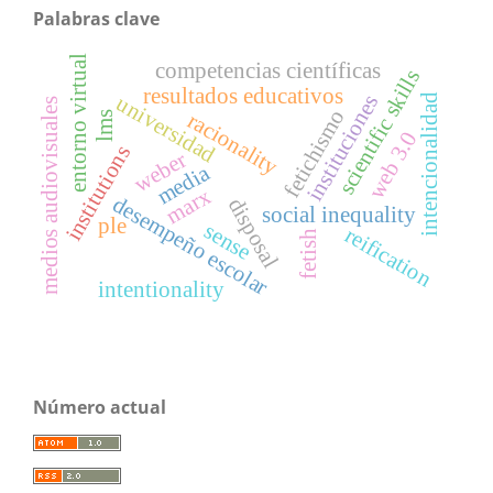
Palabras clave
entorno virtual
competencias científicas
scientific skills
resultados educativos
instituciones
universidad
intencionalidad
medios audiovisuales
fetichismo
racionality
lms
web 3.0
institutions
weber
media
marx
desempeño escolar
disposal
social inequality
ple
sense
reification
fetish
intentionality
Número actual