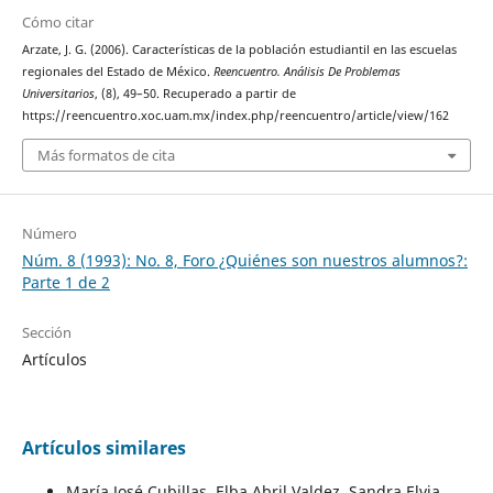
Cómo citar
Arzate, J. G. (2006). Características de la población estudiantil en las escuelas
regionales del Estado de México.
Reencuentro. Análisis De Problemas
Universitarios
, (8), 49–50. Recuperado a partir de
https://reencuentro.xoc.uam.mx/index.php/reencuentro/article/view/162
Más formatos de cita
Número
Núm. 8 (1993): No. 8, Foro ¿Quiénes son nuestros alumnos?:
Parte 1 de 2
Sección
Artículos
Artículos similares
María José Cubillas, Elba Abril Valdez, Sandra Elvia