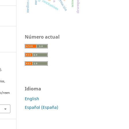
enajenación
media
institutions
sense
Número actual
).
rios
,
Idioma
p/reen
English
Español (España)