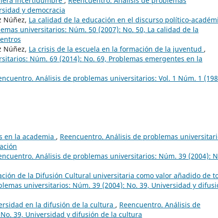
nera incertidumbre
,
Reencuentro. Análisis de problemas
ersidad y democracia
ez Núñez,
La calidad de la educación en el discurso político-académ
emas universitarios: Núm. 50 (2007): No. 50, La calidad de la
uentros
ez Núñez,
La crisis de la escuela en la formación de la juventud
,
sitarios: Núm. 69 (2014): No. 69, Problemas emergentes en la
ncuentro. Análisis de problemas universitarios: Vol. 1 Núm. 1 (198
as en la academia
,
Reencuentro. Análisis de problemas universitari
cación
ncuentro. Análisis de problemas universitarios: Núm. 39 (2004): N
ación de la Difusión Cultural universitaria como valor añadido de t
lemas universitarios: Núm. 39 (2004): No. 39, Universidad y difus
ersidad en la difusión de la cultura
,
Reencuentro. Análisis de
No. 39, Universidad y difusión de la cultura