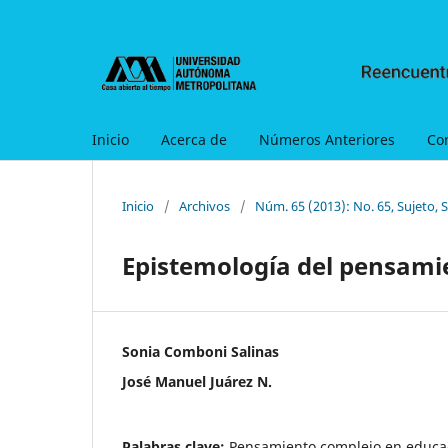
Inicio
Acerca de
Números Anteriores
Co
Inicio
/
Archivos
/
Núm. 65 (2013): No. 65, Sujeto, 
Epistemología del pensami
Sonia Comboni Salinas
José Manuel Juárez N.
Palabras clave:
Pensamiento complejo en educac