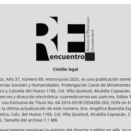
Cintillo legal
os. Año 37, número 89, enero-junio 2025, es una publicación sem
Ciencias Sociales y Humanidades. Prolongación Canal de Miramontes
ico y Calzada del Hueso 1100, Col. Villa Quietud, Alcaldía Coyoacán,
uam.mx y dirección electrónica: cuaree@correo.xoc.uam.mx. Editor
l Uso Exclusivo de Título No. 04-2016-031812054200-203, ISSN en tr
 última actualización de este número, Dra. Angélica Buendía Esp
o, Calz. del Hueso 1100, Col. Villa Quietud, Alcaldía Coyoacán, C
. Tamaño del archivo 7.1 MB.
ariamente expresan la opinión del director o editor en jefe, ni una