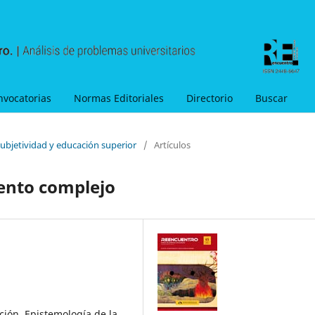
nvocatorias
Normas Editoriales
Directorio
Buscar
Subjetividad y educación superior
/
Artículos
ento complejo
ión, Epistemología de la