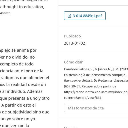
 thought in education,
masses
3-614-8845nji.pdf
Publicado
2013-01-02
plejo se anima por
er no dividido, no
Cómo citar
incompleto de todo
Comboni Salinas, S., & Juárez N., J. M. (2013
ciencia ante todo de la
Epistemología del pensamiento complejo.
aradigmas que ofenden el
Reencuentro. Análisis De Problemas Universita
mos la realidad desde un
(65), 39–51. Recuperado a partir de
e al individuo. Además
https://reencuentro.xoc.uam.mx/index.ph
 que presenta a uno y otro
cuentro/article/view/814
A partir de esto el
Más formatos de cita
 de subjetividad sino que
 un yo sobre un yo
e que ver con la