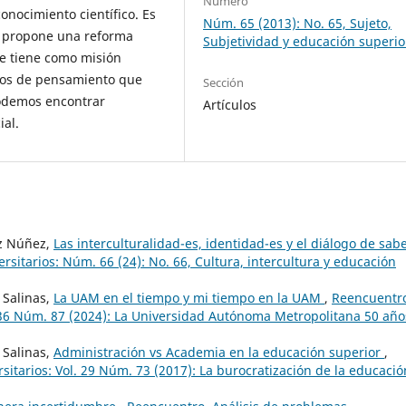
Número
onocimiento científico. Es
Núm. 65 (2013): No. 65, Sujeto,
d propone una reforma
Subjetividad y educación superio
e tiene como misión
ntos de pensamiento que
Sección
podemos encontrar
Artículos
ial.
ez Núñez,
Las interculturalidad-es, identidad-es y el diálogo de sab
sitarios: Núm. 66 (24): No. 66, Cultura, intercultura y educación
 Salinas,
La UAM en el tiempo y mi tiempo en la UAM
,
Reencuentr
. 36 Núm. 87 (2024): La Universidad Autónoma Metropolitana 50 año
 Salinas,
Administración vs Academia en la educación superior
,
itarios: Vol. 29 Núm. 73 (2017): La burocratización de la educació