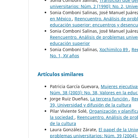
Sonia Comboni Salinas,
Transición que ge
universitarios: Núm. 2 (1990): No. 2, Univ
Sonia Comboni Salinas, José Manuel Juár
en México
,
Reencuentro. Análisis de probl
educación superior: encuentros y desenc
Sonia Comboni Salinas, José Manuel Juár
Reencuentro. Análisis de problemas univer
educación superior
Sonia Comboni Salinas,
Xochimilco 89
,
Ree
No. 1, XV años
Artículos similares
Patricia García Guevara,
Mujeres ejecutiv
Núm. 38 (2003): No. 38, Valores en la edu
Jorge Ruiz Dueñas,
La tercera función
,
Ree
39, Universidad y difusión de la cultura
Pilar Viviente Solé,
Organización y planific
la sociedad
,
Reencuentro. Análisis de prob
de la cultura
Laura González Zárate,
El papel de la Univ
problemas universitarios: Núm. 39 (2004): 