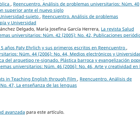
blica
,
Reencuentro. Análisis de problemas universitarios: Núm. 40
ón superior ante el nuevo siglo
Universidad-sujeto
,
Reencuentro. Análisis de problemas
opía y Universidad
ánchez Delgado, María Josefina García Herrera,
La revista Salud
emas universitarios: Núm. 42 (2005): No. 42, Publicaciones periódi
5 años Paty Ehrlich y sus primeros escritos en Reencuentro
,
sitarios: Núm. 44 (2006): No. 44, Medios electrónicos y Universida
a del arquetipo re-signado. Plástica barroca y evangelización pop
emas universitarios: Núm. 46 (2006): No. 46, Arte y creatividad en 
ts in Teaching English through Film
,
Reencuentro. Análisis de
 No. 47, La enseñanza de las lenguas
tud avanzada
para este artículo.