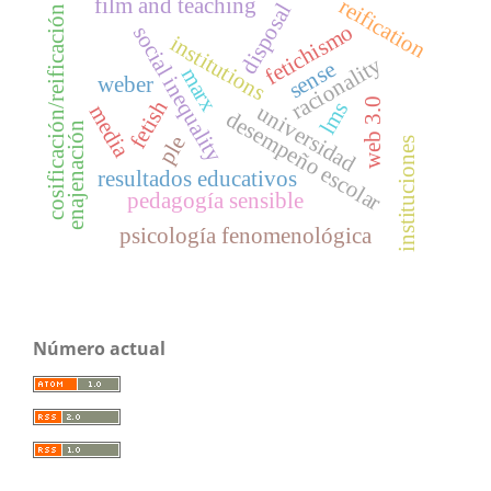
film and teaching
reification
disposal
cosificación/reificación
fetichismo
social inequality
institutions
racionality
sense
marx
weber
fetish
web 3.0
lms
universidad
media
desempeño escolar
enajenación
ple
instituciones
resultados educativos
pedagogía sensible
psicología fenomenológica
Número actual