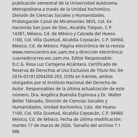
publicación semestral de la Universidad Autónoma
Metropolitana a través de la Unidad Xochimilco,
División de Ciencias Sociales y Humanidades.
Prolongación Canal de Miramontes 3855, Col. Ex-
Hacienda San Juan de Dios, Alcaldía Tlalpan, C.P.
14387, México, Cd. de México y Calzada del Hueso
1100, Col. Villa Quietud, Alcaldía Coyoacán, C.P. 04960,
México, Cd. de México. Página electrónica de la revista
www.reencuentro.xoc.uam.mx y dirección electrónica:
cuaree@correo.xoc.uam.mx. Editor Responsable:
D.C.G. Rosa Luz Cartajena Alcántara. Certificado de
Reserva de Derechos al Uso Exclusivo de Título No. 04-
2016-031812054200-203, ISSN en trámite, ambos
otorgados por el Instituto Nacional del Derecho de
Autor. Responsables de la última actualización de este
número, Dra. Angélica Buendía Espinosa y Dr. Walter
Beller Taboada, División de Ciencias Sociales y
Humanidades, Unidad Xochimilco, Calz. del Hueso
1100, Col. Villa Quietud, Alcaldía Coyoacán, C.P. 04960
México, Cd. de México. Fecha de última modificación:
martes 17 de marzo de 2026. Tamaño del archivo 7.1
MB.