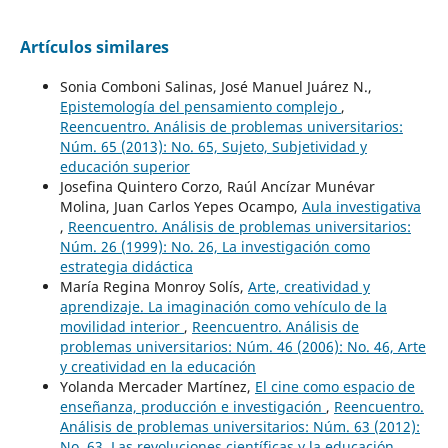
Artículos similares
Sonia Comboni Salinas, José Manuel Juárez N.,
Epistemología del pensamiento complejo
,
Reencuentro. Análisis de problemas universitarios:
Núm. 65 (2013): No. 65, Sujeto, Subjetividad y
educación superior
Josefina Quintero Corzo, Raúl Ancízar Munévar
Molina, Juan Carlos Yepes Ocampo,
Aula investigativa
,
Reencuentro. Análisis de problemas universitarios:
Núm. 26 (1999): No. 26, La investigación como
estrategia didáctica
María Regina Monroy Solís,
Arte, creatividad y
aprendizaje. La imaginación como vehículo de la
movilidad interior
,
Reencuentro. Análisis de
problemas universitarios: Núm. 46 (2006): No. 46, Arte
y creatividad en la educación
Yolanda Mercader Martínez,
El cine como espacio de
enseñanza, producción e investigación
,
Reencuentro.
Análisis de problemas universitarios: Núm. 63 (2012):
No. 63, Las revoluciones científicas y la educación