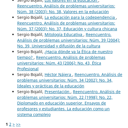
Sergio Bojalil,
Los valores en la educación
,
Reencuentro. Análisis de problemas universitarios:
Núm. 38 (2003): No. 38, Valores en la educación
Sergio Bojalil,
La educación para la codependencia
,
Reencuentro. Análisis de problemas universitarios:
Núm. 37 (2003): No. 37, Educación y cultura chicana
Sergio Bojalil,
Mitología Educativa
,
Reencuentro.
Análisis de problemas universitarios: Núm. 39 (2004):
No. 39, Universidad y difusión de la cultura
Sergio Bojalil,
¿Hacia dónde va la Ética de nuestro
tiempo?
,
Reencuentro. Análisis de problemas
universitarios: Núm. 43 (2006): No. 43, Ética
Profesional
Sergio Bojalil,
Héctor Nájera
,
Reencuentro. Análisis de
problemas universitarios: Núm. 34 (2002): No. 34,
Ideales y prácticas de la educación
Sergio Bojalil,
Presentación
,
Reencuentro. Análisis de
problemas universitarios: Núm. 22 (1998): No. 22,
Diplomado en educación superior. Ensayos de
profesores y estudiantes. La educación como un
sistema complejo
1
2
>
>>