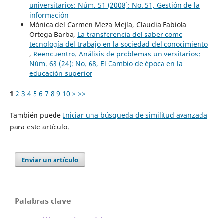
universitarios: Núm. 51 (2008): No. 51, Gestión de la
información
Mónica del Carmen Meza Mejía, Claudia Fabiola
Ortega Barba,
La transferencia del saber como
tecnología del trabajo en la sociedad del conocimiento
,
Reencuentro. Análisis de problemas universitarios:
Núm. 68 (24): No. 68, El Cambio de época en la
educación superior
1
2
3
4
5
6
7
8
9
10
>
>>
También puede
Iniciar una búsqueda de similitud avanzada
para este artículo.
Enviar un artículo
Palabras clave