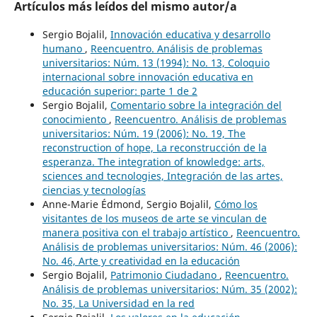
Artículos más leídos del mismo autor/a
Sergio Bojalil,
Innovación educativa y desarrollo
humano
,
Reencuentro. Análisis de problemas
universitarios: Núm. 13 (1994): No. 13, Coloquio
internacional sobre innovación educativa en
educación superior: parte 1 de 2
Sergio Bojalil,
Comentario sobre la integración del
conocimiento
,
Reencuentro. Análisis de problemas
universitarios: Núm. 19 (2006): No. 19, The
reconstruction of hope, La reconstrucción de la
esperanza. The integration of knowledge: arts,
sciences and tecnologies, Integración de las artes,
ciencias y tecnologías
Anne-Marie Édmond, Sergio Bojalil,
Cómo los
visitantes de los museos de arte se vinculan de
manera positiva con el trabajo artístico
,
Reencuentro.
Análisis de problemas universitarios: Núm. 46 (2006):
No. 46, Arte y creatividad en la educación
Sergio Bojalil,
Patrimonio Ciudadano
,
Reencuentro.
Análisis de problemas universitarios: Núm. 35 (2002):
No. 35, La Universidad en la red