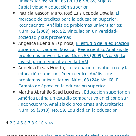
universitarios: Núm. 65 (2013): No. 65, Sujeto,
Subjetividad y educación superior
Patricia Gascón Muro, José Luis Cepeda Dovala,
El
mercado de créditos para la educación superior
,
Reencuentro. Análisis de problemas universitarios:
Núm. 52 (2008): No. 52, Vinculación universidad-
sociedad y sus problemas
Angélica Buendía Espinosa,
El estudio de la educación
superior privada en México
,
Reencuentro. Análisis de
problemas universitarios: Núm. 55 (2009): No. 55, La
investigación educativa en la UAM
Angélica Rosas Huerta,
La evaluación institucional y la
educación superior
,
Reencuentro. Análisis de
problemas universitarios: Núm. 68 (24): No. 68, El
Cambio de época en la educación superior
Martha Abrahão Saad Lucchesi,
Educación superior en
América Latina,un estudio comparativo en el cono sur
,
Reencuentro. Análisis de problemas universitarios:
Núm. 59 (2010): No. 59, Equidad en la educación
1
2
3
4
5
6
7
8
9
10
>
>>