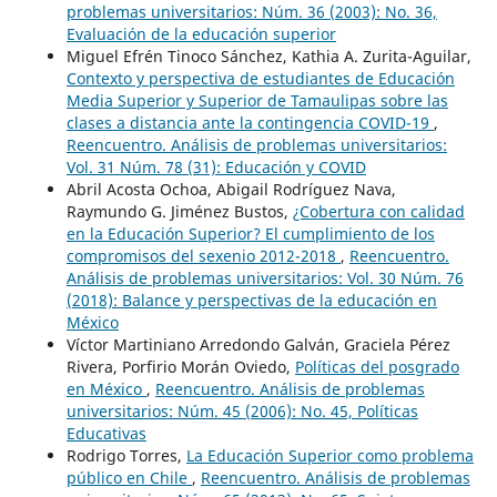
problemas universitarios: Núm. 36 (2003): No. 36,
Evaluación de la educación superior
Miguel Efrén Tinoco Sánchez, Kathia A. Zurita-Aguilar,
Contexto y perspectiva de estudiantes de Educación
Media Superior y Superior de Tamaulipas sobre las
clases a distancia ante la contingencia COVID-19
,
Reencuentro. Análisis de problemas universitarios:
Vol. 31 Núm. 78 (31): Educación y COVID
Abril Acosta Ochoa, Abigail Rodríguez Nava,
Raymundo G. Jiménez Bustos,
¿Cobertura con calidad
en la Educación Superior? El cumplimiento de los
compromisos del sexenio 2012-2018
,
Reencuentro.
Análisis de problemas universitarios: Vol. 30 Núm. 76
(2018): Balance y perspectivas de la educación en
México
Víctor Martiniano Arredondo Galván, Graciela Pérez
Rivera, Porfirio Morán Oviedo,
Políticas del posgrado
en México
,
Reencuentro. Análisis de problemas
universitarios: Núm. 45 (2006): No. 45, Políticas
Educativas
Rodrigo Torres,
La Educación Superior como problema
público en Chile
,
Reencuentro. Análisis de problemas