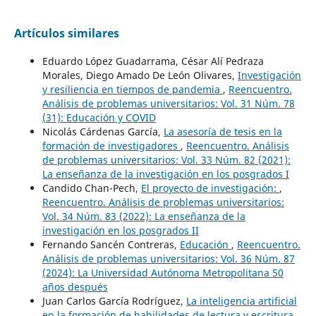
Artículos similares
Eduardo López Guadarrama, César Alí Pedraza
Morales, Diego Amado De León Olivares,
Investigación
y resiliencia en tiempos de pandemia
,
Reencuentro.
Análisis de problemas universitarios: Vol. 31 Núm. 78
(31): Educación y COVID
Nicolás Cárdenas García,
La asesoría de tesis en la
formación de investigadores
,
Reencuentro. Análisis
de problemas universitarios: Vol. 33 Núm. 82 (2021):
La enseñanza de la investigación en los posgrados I
Candido Chan-Pech,
El proyecto de investigación:
,
Reencuentro. Análisis de problemas universitarios:
Vol. 34 Núm. 83 (2022): La enseñanza de la
investigación en los posgrados II
Fernando Sancén Contreras,
Educación
,
Reencuentro.
Análisis de problemas universitarios: Vol. 36 Núm. 87
(2024): La Universidad Autónoma Metropolitana 50
años después
Juan Carlos García Rodríguez,
La inteligencia artificial
en la formación de habilidades de lectura y escritura