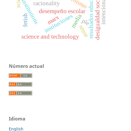
resultados educativos
intencionalidad
fetichismo
desigualdad social
institutions
racionality
desempeño escolar
instituciones
media
fetish
marx
ple
sense
science and technology
Número actual
Idioma
English