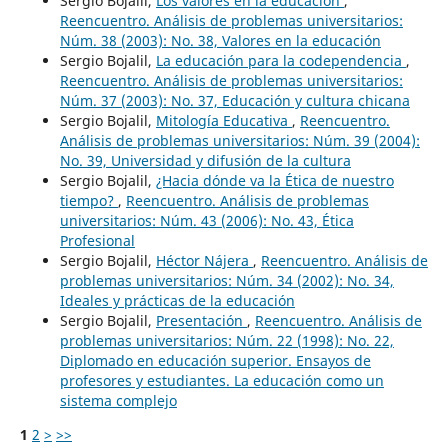
Sergio Bojalil,
Los valores en la educación
,
Reencuentro. Análisis de problemas universitarios:
Núm. 38 (2003): No. 38, Valores en la educación
Sergio Bojalil,
La educación para la codependencia
,
Reencuentro. Análisis de problemas universitarios:
Núm. 37 (2003): No. 37, Educación y cultura chicana
Sergio Bojalil,
Mitología Educativa
,
Reencuentro.
Análisis de problemas universitarios: Núm. 39 (2004):
No. 39, Universidad y difusión de la cultura
Sergio Bojalil,
¿Hacia dónde va la Ética de nuestro
tiempo?
,
Reencuentro. Análisis de problemas
universitarios: Núm. 43 (2006): No. 43, Ética
Profesional
Sergio Bojalil,
Héctor Nájera
,
Reencuentro. Análisis de
problemas universitarios: Núm. 34 (2002): No. 34,
Ideales y prácticas de la educación
Sergio Bojalil,
Presentación
,
Reencuentro. Análisis de
problemas universitarios: Núm. 22 (1998): No. 22,
Diplomado en educación superior. Ensayos de
profesores y estudiantes. La educación como un
sistema complejo
1
2
>
>>