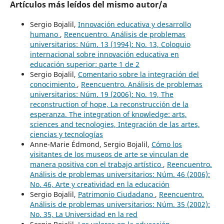
Artículos más leídos del mismo autor/a
Sergio Bojalil,
Innovación educativa y desarrollo
humano
,
Reencuentro. Análisis de problemas
universitarios: Núm. 13 (1994): No. 13, Coloquio
internacional sobre innovación educativa en
educación superior: parte 1 de 2
Sergio Bojalil,
Comentario sobre la integración del
conocimiento
,
Reencuentro. Análisis de problemas
universitarios: Núm. 19 (2006): No. 19, The
reconstruction of hope, La reconstrucción de la
esperanza. The integration of knowledge: arts,
sciences and tecnologies, Integración de las artes,
ciencias y tecnologías
Anne-Marie Édmond, Sergio Bojalil,
Cómo los
visitantes de los museos de arte se vinculan de
manera positiva con el trabajo artístico
,
Reencuentro.
Análisis de problemas universitarios: Núm. 46 (2006):
No. 46, Arte y creatividad en la educación
Sergio Bojalil,
Patrimonio Ciudadano
,
Reencuentro.
Análisis de problemas universitarios: Núm. 35 (2002):
No. 35, La Universidad en la red