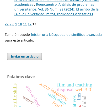
académicas
,
Reencuentro. Análisis de problemas
universitarios: Vol. 36 Núm. 88 (2024): El arribo de la
IA a la universidad: mitos, realidades y desafíos I
<<
<
8
9
10
11
12
13
También puede
Iniciar una búsqueda de similitud avanzada
para este artículo.
Enviar un artículo
Palabras clave
social inequality
film and teaching
scientific skills
universidad
disposal
web 3.0
reification
lms
weber