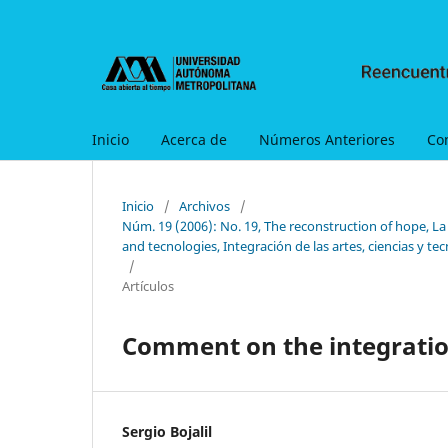
Inicio
Acerca de
Números Anteriores
Co
Inicio
/
Archivos
/
Núm. 19 (2006): No. 19, The reconstruction of hope, La
and tecnologies, Integración de las artes, ciencias y te
/
Artículos
Comment on the integrati
Sergio Bojalil