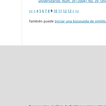
universitarios: Núm. 39 (2004): No. 39, Uni
<<
<
4
5
6
7
8
9
10
11
12
13
>
>>
También puede
Iniciar una búsqueda de simili