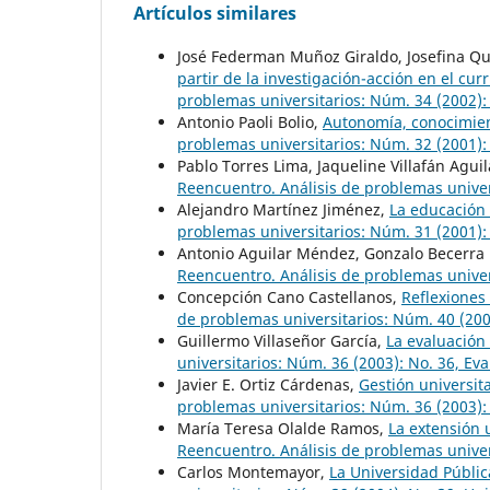
Artículos similares
José Federman Muñoz Giraldo, Josefina Qu
partir de la investigación-acción en el cu
problemas universitarios: Núm. 34 (2002): 
Antonio Paoli Bolio,
Autonomía, conocimient
problemas universitarios: Núm. 32 (2001): 
Pablo Torres Lima, Jaqueline Villafán Agui
Reencuentro. Análisis de problemas univer
Alejandro Martínez Jiménez,
La educación 
problemas universitarios: Núm. 31 (2001):
Antonio Aguilar Méndez, Gonzalo Becerra
Reencuentro. Análisis de problemas univer
Concepción Cano Castellanos,
Reflexiones 
de problemas universitarios: Núm. 40 (2004
Guillermo Villaseñor García,
La evaluación
universitarios: Núm. 36 (2003): No. 36, Ev
Javier E. Ortiz Cárdenas,
Gestión universita
problemas universitarios: Núm. 36 (2003):
María Teresa Olalde Ramos,
La extensión 
Reencuentro. Análisis de problemas univers
Carlos Montemayor,
La Universidad Públic