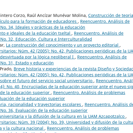
intero Corzo, Raúl Ancízar Munévar Molina,
Construcción de teoría
rrículo para la formación de educadores
,
Reencuentro. Análisis de
No. 34, Ideales y prácticas de la educación
o e ideales de la educación tseltal
,
Reencuentro. Análisis de
No. 32, Educación, Cultura e Interculturalidad
lar,
La construcción del conocimiento y un proyecto editorial
,
sitarios: Núm. 42 (2005): No. 42, Publicaciones periódicas de la 
desvirtuada por la lógica neoliberal I
,
Reencuentro. Análisis de
 No. 31, Estado y educación
 Prado,
Breve historia y experiencias de la revista Diseño y Socied
sitarios: Núm. 42 (2005): No. 42, Publicaciones periódicas de la 
sobre el futuro del servicio social universitario
,
Reencuentro. Anál
): No. 40, Encrucijadas de la educación superior ante el nuevo sig
 de la educación superior
,
Reencuentro. Análisis de problemas
aluación de la educación superior
ria, racionalidad y trayectorias escolares
,
Reencuentro. Análisis d
 No. 36, Evaluación de la educación superior
universitaria y la difusión de la cultura en la UAM Azcapotzalco
,
itarios: Núm. 39 (2004): No. 39, Universidad y difusión de la cult
a y la cultura nacional
,
Reencuentro. Análisis de problemas