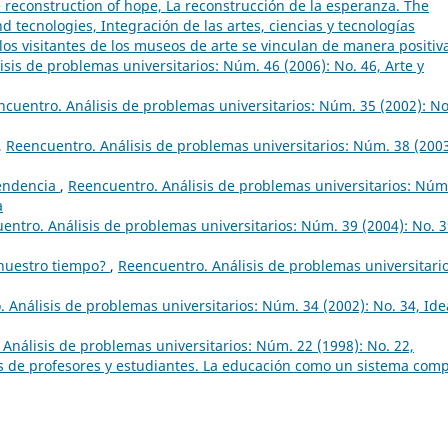
e reconstruction of hope, La reconstrucción de la esperanza. The
d tecnologies, Integración de las artes, ciencias y tecnologías
os visitantes de los museos de arte se vinculan de manera positiv
sis de problemas universitarios: Núm. 46 (2006): No. 46, Arte y
cuentro. Análisis de problemas universitarios: Núm. 35 (2002): No
,
Reencuentro. Análisis de problemas universitarios: Núm. 38 (2003
pendencia
,
Reencuentro. Análisis de problemas universitarios: Núm
a
entro. Análisis de problemas universitarios: Núm. 39 (2004): No. 3
 nuestro tiempo?
,
Reencuentro. Análisis de problemas universitario
 Análisis de problemas universitarios: Núm. 34 (2002): No. 34, Ide
Análisis de problemas universitarios: Núm. 22 (1998): No. 22,
 de profesores y estudiantes. La educación como un sistema comp