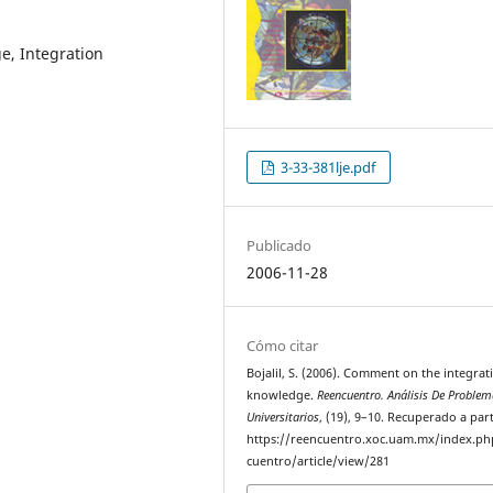
ge, Integration
3-33-381lje.pdf
Publicado
2006-11-28
Cómo citar
Bojalil, S. (2006). Comment on the integrat
knowledge.
Reencuentro. Análisis De Proble
Universitarios
, (19), 9–10. Recuperado a part
https://reencuentro.xoc.uam.mx/index.ph
cuentro/article/view/281