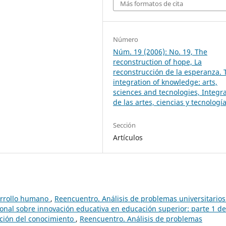
Más formatos de cita
Número
Núm. 19 (2006): No. 19, The
reconstruction of hope, La
reconstrucción de la esperanza. 
integration of knowledge: arts,
sciences and tecnologies, Integr
de las artes, ciencias y tecnologí
Sección
Artículos
arrollo humano
,
Reencuentro. Análisis de problemas universitarios
ional sobre innovación educativa en educación superior: parte 1 de
ación del conocimiento
,
Reencuentro. Análisis de problemas