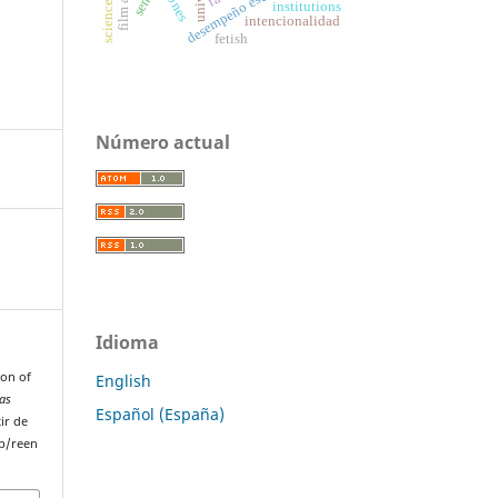
desempeño escolar
sense
institutions
intencionalidad
fetish
Número actual
Idioma
ion of
English
mas
Español (España)
ir de
p/reen