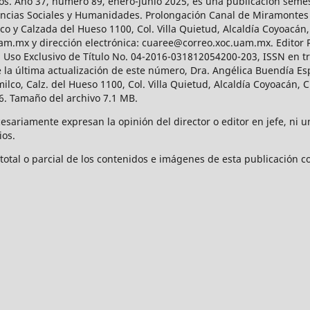
os. Año 37, número 89, enero-junio 2025, es una publicación sem
Ciencias Sociales y Humanidades. Prolongación Canal de Miramontes
ico y Calzada del Hueso 1100, Col. Villa Quietud, Alcaldía Coyoacán,
uam.mx y dirección electrónica: cuaree@correo.xoc.uam.mx. Editor
l Uso Exclusivo de Título No. 04-2016-031812054200-203, ISSN en tr
 última actualización de este número, Dra. Angélica Buendía Esp
o, Calz. del Hueso 1100, Col. Villa Quietud, Alcaldía Coyoacán, C
. Tamaño del archivo 7.1 MB.
ariamente expresan la opinión del director o editor en jefe, ni una
ios.
tal o parcial de los contenidos e imágenes de esta publicación con