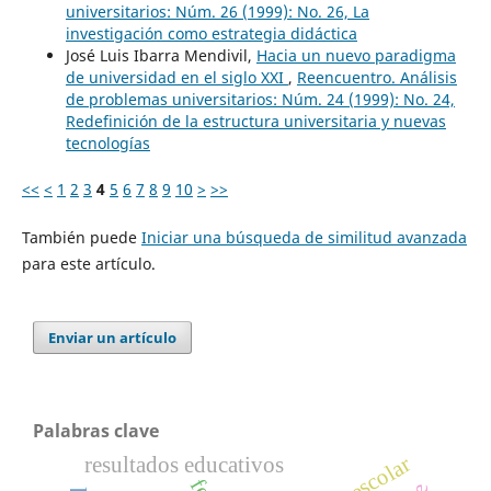
universitarios: Núm. 26 (1999): No. 26, La
investigación como estrategia didáctica
José Luis Ibarra Mendivil,
Hacia un nuevo paradigma
de universidad en el siglo XXI
,
Reencuentro. Análisis
de problemas universitarios: Núm. 24 (1999): No. 24,
Redefinición de la estructura universitaria y nuevas
tecnologías
<<
<
1
2
3
4
5
6
7
8
9
10
>
>>
También puede
Iniciar una búsqueda de similitud avanzada
para este artículo.
Enviar un artículo
Palabras clave
resultados educativos