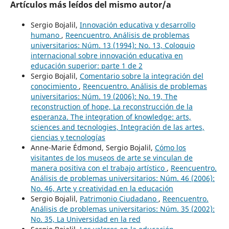
Artículos más leídos del mismo autor/a
Sergio Bojalil,
Innovación educativa y desarrollo
humano
,
Reencuentro. Análisis de problemas
universitarios: Núm. 13 (1994): No. 13, Coloquio
internacional sobre innovación educativa en
educación superior: parte 1 de 2
Sergio Bojalil,
Comentario sobre la integración del
conocimiento
,
Reencuentro. Análisis de problemas
universitarios: Núm. 19 (2006): No. 19, The
reconstruction of hope, La reconstrucción de la
esperanza. The integration of knowledge: arts,
sciences and tecnologies, Integración de las artes,
ciencias y tecnologías
Anne-Marie Édmond, Sergio Bojalil,
Cómo los
visitantes de los museos de arte se vinculan de
manera positiva con el trabajo artístico
,
Reencuentro.
Análisis de problemas universitarios: Núm. 46 (2006):
No. 46, Arte y creatividad en la educación
Sergio Bojalil,
Patrimonio Ciudadano
,
Reencuentro.
Análisis de problemas universitarios: Núm. 35 (2002):
No. 35, La Universidad en la red