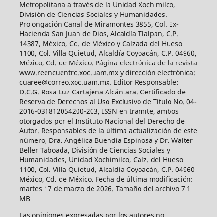
Metropolitana a través de la Unidad Xochimilco,
División de Ciencias Sociales y Humanidades.
Prolongación Canal de Miramontes 3855, Col. Ex-
Hacienda San Juan de Dios, Alcaldía Tlalpan, C.P.
14387, México, Cd. de México y Calzada del Hueso
1100, Col. Villa Quietud, Alcaldía Coyoacán, C.P. 04960,
México, Cd. de México. Página electrónica de la revista
www.reencuentro.xoc.uam.mx y dirección electrónica:
cuaree@correo.xoc.uam.mx. Editor Responsable:
D.C.G. Rosa Luz Cartajena Alcántara. Certificado de
Reserva de Derechos al Uso Exclusivo de Título No. 04-
2016-031812054200-203, ISSN en trámite, ambos
otorgados por el Instituto Nacional del Derecho de
Autor. Responsables de la última actualización de este
número, Dra. Angélica Buendía Espinosa y Dr. Walter
Beller Taboada, División de Ciencias Sociales y
Humanidades, Unidad Xochimilco, Calz. del Hueso
1100, Col. Villa Quietud, Alcaldía Coyoacán, C.P. 04960
México, Cd. de México. Fecha de última modificación:
martes 17 de marzo de 2026. Tamaño del archivo 7.1
MB.
Las opiniones expresadas por los autores no