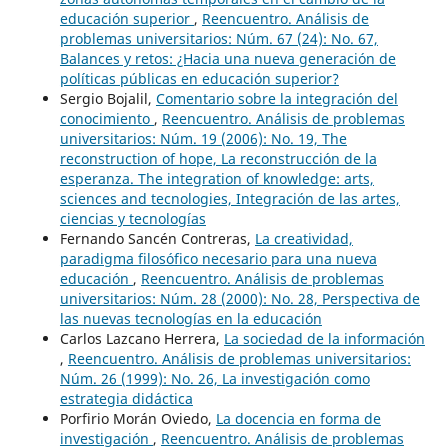
educación superior
,
Reencuentro. Análisis de
problemas universitarios: Núm. 67 (24): No. 67,
Balances y retos: ¿Hacia una nueva generación de
políticas públicas en educación superior?
Sergio Bojalil,
Comentario sobre la integración del
conocimiento
,
Reencuentro. Análisis de problemas
universitarios: Núm. 19 (2006): No. 19, The
reconstruction of hope, La reconstrucción de la
esperanza. The integration of knowledge: arts,
sciences and tecnologies, Integración de las artes,
ciencias y tecnologías
Fernando Sancén Contreras,
La creatividad,
paradigma filosófico necesario para una nueva
educación
,
Reencuentro. Análisis de problemas
universitarios: Núm. 28 (2000): No. 28, Perspectiva de
las nuevas tecnologías en la educación
Carlos Lazcano Herrera,
La sociedad de la información
,
Reencuentro. Análisis de problemas universitarios:
Núm. 26 (1999): No. 26, La investigación como
estrategia didáctica
Porfirio Morán Oviedo,
La docencia en forma de
investigación
,
Reencuentro. Análisis de problemas