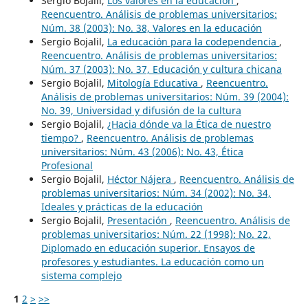
Sergio Bojalil,
Los valores en la educación
,
Reencuentro. Análisis de problemas universitarios:
Núm. 38 (2003): No. 38, Valores en la educación
Sergio Bojalil,
La educación para la codependencia
,
Reencuentro. Análisis de problemas universitarios:
Núm. 37 (2003): No. 37, Educación y cultura chicana
Sergio Bojalil,
Mitología Educativa
,
Reencuentro.
Análisis de problemas universitarios: Núm. 39 (2004):
No. 39, Universidad y difusión de la cultura
Sergio Bojalil,
¿Hacia dónde va la Ética de nuestro
tiempo?
,
Reencuentro. Análisis de problemas
universitarios: Núm. 43 (2006): No. 43, Ética
Profesional
Sergio Bojalil,
Héctor Nájera
,
Reencuentro. Análisis de
problemas universitarios: Núm. 34 (2002): No. 34,
Ideales y prácticas de la educación
Sergio Bojalil,
Presentación
,
Reencuentro. Análisis de
problemas universitarios: Núm. 22 (1998): No. 22,
Diplomado en educación superior. Ensayos de
profesores y estudiantes. La educación como un
sistema complejo
1
2
>
>>