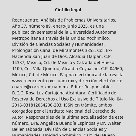
Cintillo legal
Reencuentro. Análisis de Problemas Universitarios.
Año 37, número 89, enero-junio 2025, es una
publicación semestral de la Universidad Autónoma
Metropolitana a través de la Unidad Xochimilco,
División de Ciencias Sociales y Humanidades.
Prolongación Canal de Miramontes 3855, Col. Ex-
Hacienda San Juan de Dios, Alcaldía Tlalpan, C.P.
14387, México, Cd. de México y Calzada del Hueso
1100, Col. Villa Quietud, Alcaldía Coyoacán, C.P. 04960,
México, Cd. de México. Página electrónica de la revista
www.reencuentro.xoc.uam.mx y dirección electrónica:
cuaree@correo.xoc.uam.mx. Editor Responsable:
D.C.G. Rosa Luz Cartajena Alcántara. Certificado de
Reserva de Derechos al Uso Exclusivo de Título No. 04-
2016-031812054200-203, ISSN en trámite, ambos
otorgados por el Instituto Nacional del Derecho de
Autor. Responsables de la última actualización de este
número, Dra. Angélica Buendía Espinosa y Dr. Walter
Beller Taboada, División de Ciencias Sociales y
Humanidades, Unidad Xochimilco, Calz. del Hueso