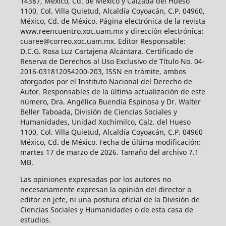
14387, México, Cd. de México y Calzada del Hueso
1100, Col. Villa Quietud, Alcaldía Coyoacán, C.P. 04960,
México, Cd. de México. Página electrónica de la revista
www.reencuentro.xoc.uam.mx y dirección electrónica:
cuaree@correo.xoc.uam.mx. Editor Responsable:
D.C.G. Rosa Luz Cartajena Alcántara. Certificado de
Reserva de Derechos al Uso Exclusivo de Título No. 04-
2016-031812054200-203, ISSN en trámite, ambos
otorgados por el Instituto Nacional del Derecho de
Autor. Responsables de la última actualización de este
número, Dra. Angélica Buendía Espinosa y Dr. Walter
Beller Taboada, División de Ciencias Sociales y
Humanidades, Unidad Xochimilco, Calz. del Hueso
1100, Col. Villa Quietud, Alcaldía Coyoacán, C.P. 04960
México, Cd. de México. Fecha de última modificación:
martes 17 de marzo de 2026. Tamaño del archivo 7.1
MB.
Las opiniones expresadas por los autores no
necesariamente expresan la opinión del director o
editor en jefe, ni una postura oficial de la División de
Ciencias Sociales y Humanidades o de esta casa de
estudios.