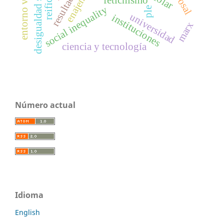
desigualdad social
entorno virtual
fetichismo
social inequality
ple
universidad
instituciones
marx
ciencia y tecnología
Número actual
Idioma
English