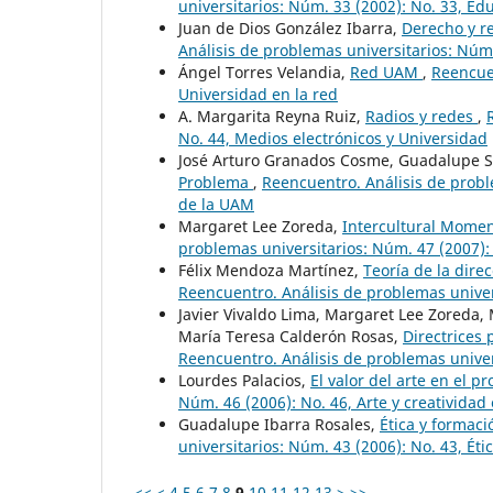
universitarios: Núm. 33 (2002): No. 33, E
Juan de Dios González Ibarra,
Derecho y re
Análisis de problemas universitarios: Núm.
Ángel Torres Velandia,
Red UAM
,
Reencuen
Universidad en la red
A. Margarita Reyna Ruiz,
Radios y redes
,
No. 44, Medios electrónicos y Universidad
José Arturo Granados Cosme, Guadalupe S
Problema
,
Reencuentro. Análisis de probl
de la UAM
Margaret Lee Zoreda,
Intercultural Momen
problemas universitarios: Núm. 47 (2007):
Félix Mendoza Martínez,
Teoría de la dire
Reencuentro. Análisis de problemas univer
Javier Vivaldo Lima, Margaret Lee Zoreda, M
María Teresa Calderón Rosas,
Directrices 
Reencuentro. Análisis de problemas univer
Lourdes Palacios,
El valor del arte en el p
Núm. 46 (2006): No. 46, Arte y creatividad
Guadalupe Ibarra Rosales,
Ética y formaci
universitarios: Núm. 43 (2006): No. 43, Éti
<<
<
4
5
6
7
8
9
10
11
12
13
>
>>