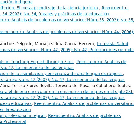
ducación indígena
flexión. El metaaprendizaje de la ciencia jurídica
,
Reencuentro.
 34 (2002): No. 34, Ideales y prácticas de la educación
tro. Análisis de problemas universitarios: Núm. 35 (2002): No. 35,
Reencuentro. Análisis de problemas universitarios: Núm. 44 (2006):
ánchez Delgado, María Josefina García Herrera,
La revista Salud
emas universitarios: Núm. 42 (2005): No. 42, Publicaciones periódi
ts in Teaching English through Film
,
Reencuentro. Análisis de
 No. 47, La enseñanza de las lenguas
cción de la asimilación y enseñanza de una lengua extranjera
,
sitarios: Núm. 47 (2007): No. 47, La enseñanza de las lenguas
aría Teresa Flores Revilla, Teresita del Rosario Caballero Robles,
para el diseño curricular en la enseñanza del inglés en el siglo XXI
sitarios: Núm. 47 (2007): No. 47, La enseñanza de las lenguas
roceso educativo
,
Reencuentro. Análisis de problemas universitario
 en la educación
ón profesional integral
,
Reencuentro. Análisis de problemas
ca Profesional