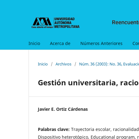
Inicio
Acerca de
Números Anteriores
Co
Inicio
/
Archivos
/
Núm. 36 (2003): No. 36, Evaluaci
Gestión universitaria, raci
Javier E. Ortiz Cárdenas
Palabras clave:
Trayectoria escolar, racionalidad
Dispositivo heterotópico, Educational program, r