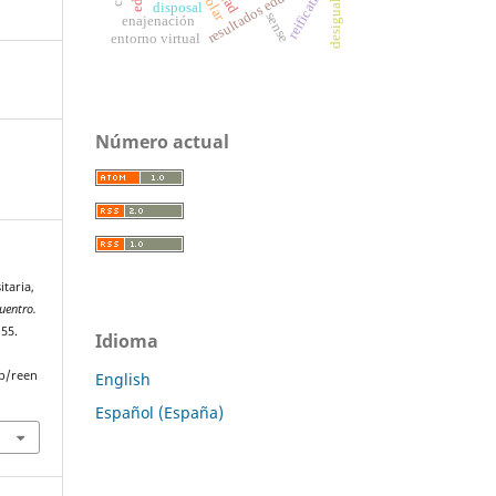
resultados educativos
reification
disposal
sense
enajenación
entorno virtual
Número actual
itaria,
uentro.
–55.
Idioma
p/reen
English
Español (España)