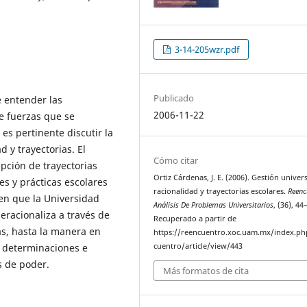
3-14-205wzr.pdf
Publicado
e entender las
2006-11-22
de fuerzas que se
 es pertinente discutir la
d y trayectorias. El
Cómo citar
epción de trayectorias
Ortiz Cárdenas, J. E. (2006). Gestión univers
es y prácticas escolares
racionalidad y trayectorias escolares.
Reenc
en que la Universidad
Análisis De Problemas Universitarios
, (36), 44
peracionaliza a través de
Recuperado a partir de
as, hasta la manera en
https://reencuentro.xoc.uam.mx/index.ph
s determinaciones e
cuentro/article/view/443
as de poder.
Más formatos de cita