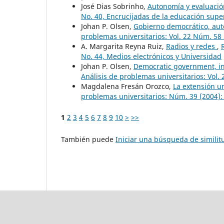
José Dias Sobrinho,
Autonomía y evaluaci
No. 40, Encrucijadas de la educación super
Johan P. Olsen,
Gobierno democrático, aut
problemas universitarios: Vol. 22 Núm. 58 
A. Margarita Reyna Ruiz,
Radios y redes
,
No. 44, Medios electrónicos y Universidad
Johan P. Olsen,
Democratic government, in
Análisis de problemas universitarios: Vol.
Magdalena Fresán Orozco,
La extensión un
problemas universitarios: Núm. 39 (2004): 
1
2
3
4
5
6
7
8
9
10
>
>>
También puede
Iniciar una búsqueda de simili