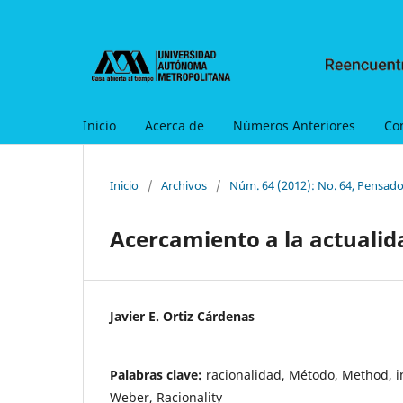
Inicio
Acerca de
Números Anteriores
Co
Inicio
/
Archivos
/
Núm. 64 (2012): No. 64, Pensado
Acercamiento a la actuali
Javier E. Ortiz Cárdenas
Palabras clave:
racionalidad, Método, Method, in
Weber, Racionality