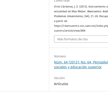
Cómo citar
Ortiz Cárdenas, J. E. (2012). Acercamiento a
actualidad de Max Weber.
Reencuentro. Anál
Problemas Universitarios
, (64), 21–26. Recu
a partir de
https://reencuentro.xoc.uam.mx/index.ph
cuentro/article/view/804
Más formatos de cita
Número
Núm. 64 (2012): No. 64, Pensado
sociales y educación superior
Sección
Artículos