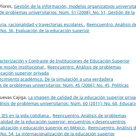
Flores,
Gestión de la información, modelos organizativos universita
de problemas universitarios: Núm. 51 (2008): No. 51, Gestión de la
ria, racionalidad y trayectorias escolares
,
Reencuentro. Análisis d
 No. 36, Evaluación de la educación superior
acterización y Contraste de Instituciones de Educación Superior
de misión institucional
,
Reencuentro. Análisis de problemas
ucación superior privada
alecimiento académico. De la simulación a una verdadera
s de problemas universitarios: Núm. 45 (2006): No. 45, Políticas
Cuevas Cajiga,
La imagen de calidad de la educación superior priv
lisis de problemas universitarios: Núm. 60 (2011): No. 60, Educac
 IES en la vida cotidiana
,
Reencuentro. Análisis de problemas
 calidad de la educación superior: encuentros y desencuentros
alización y educación superior en México
,
Reencuentro. Análisis 
No. 54, La internacionalización de la educación superior