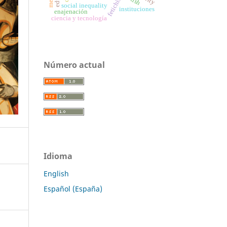
fetichismo
social inequality
instituciones
enajenación
ciencia y tecnología
Número actual
Idioma
English
Español (España)