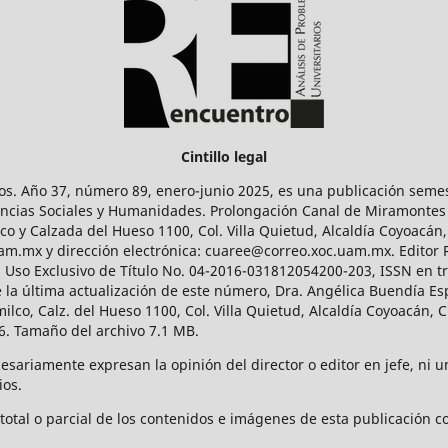
Cintillo legal
os. Año 37, número 89, enero-junio 2025, es una publicación sem
Ciencias Sociales y Humanidades. Prolongación Canal de Miramontes
ico y Calzada del Hueso 1100, Col. Villa Quietud, Alcaldía Coyoacán,
uam.mx y dirección electrónica: cuaree@correo.xoc.uam.mx. Editor
l Uso Exclusivo de Título No. 04-2016-031812054200-203, ISSN en tr
 última actualización de este número, Dra. Angélica Buendía Esp
o, Calz. del Hueso 1100, Col. Villa Quietud, Alcaldía Coyoacán, C
. Tamaño del archivo 7.1 MB.
ariamente expresan la opinión del director o editor en jefe, ni una
ios.
tal o parcial de los contenidos e imágenes de esta publicación con