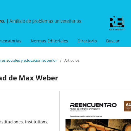
nvocatorias
Normas Editoriales
Directorio
Buscar
res sociales y educación superior
/
Artículos
dad de Max Weber
stituciones, institutions,