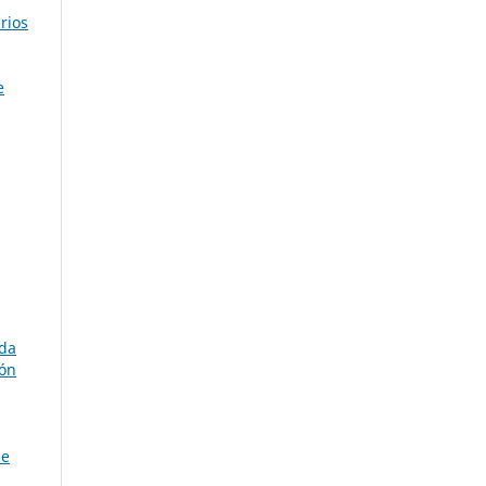
rios
e
ada
ión
de