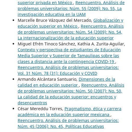
superior privada en México
,
Reencuentro. Análisis de
problemas universitarios: Núm. 55 (2009): No. 55, La
investigación educativa en la UAM
Marcelle Bruce Vázquez del Mercado,
Globalización y
educación superior en México
,
Reencuentro. Análisis
de problemas universitarios: Núm. 54 (2009): No. 54,
La internacionalización de la educación superior
Miguel Efrén Tinoco Sánchez, Kathia A. Zurita-Aguilar,
Contexto y perspectiva de estudiantes de Educación
Media Superior y Superior de Tamaulipas sobre las
clases a distancia ante la contingencia COVID-19
,
Reencuentro. Análisis de problemas universitarios:
Vol. 31 Núm. 78 (31): Educación y COVID
Armando Alcántara Santuario,
Dimensiones de la
calidad en educación superior
,
Reencuentro. Análisis
de problemas universitarios: Núm. 50 (2007): No. 50,
La calidad de la educación superior: encuentros y
desencuentros
César Mereddu Torres,
Pragmatismo, ética y carrera
académica en la educación superior mexicana
,
Reencuentro. Análisis de problemas universitarios:
Núm. 45 (2006): No. 45, Políticas Educativas