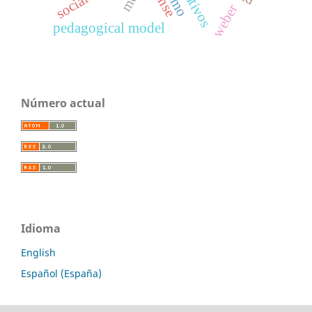
sense
weber
pedagogical model
Número actual
Idioma
English
Español (España)