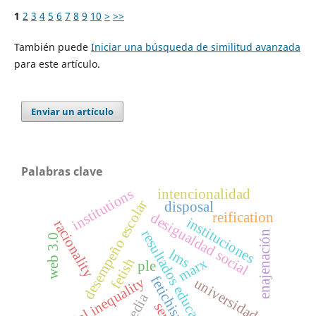
1
2
3
4
5
6
7
8
9
10
>
>>
También puede
Iniciar una búsqueda de similitud avanzada
para este artículo.
Enviar un artículo
Palabras clave
institutions
intencionalidad
desempeño escolar
disposal
reification
desigualdad social
instituciones
racionality
resultados educativos
enajenación
web 3.0
lms
fetish
marx
ple
fetichismo
social inequality
universidad
media