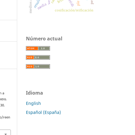
fetish
ple
media
cosificación/reificación
Número actual
Idioma
n a
ntro.
English
–30.
Español (España)
p/reen