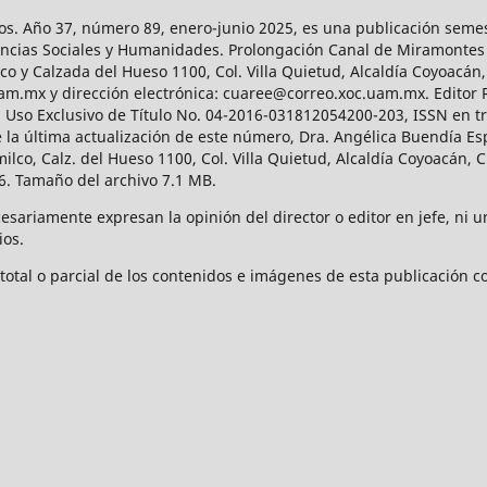
os. Año 37, número 89, enero-junio 2025, es una publicación sem
Ciencias Sociales y Humanidades. Prolongación Canal de Miramontes
ico y Calzada del Hueso 1100, Col. Villa Quietud, Alcaldía Coyoacán,
uam.mx y dirección electrónica: cuaree@correo.xoc.uam.mx. Editor
l Uso Exclusivo de Título No. 04-2016-031812054200-203, ISSN en tr
 última actualización de este número, Dra. Angélica Buendía Esp
o, Calz. del Hueso 1100, Col. Villa Quietud, Alcaldía Coyoacán, C
. Tamaño del archivo 7.1 MB.
ariamente expresan la opinión del director o editor en jefe, ni una
ios.
tal o parcial de los contenidos e imágenes de esta publicación con