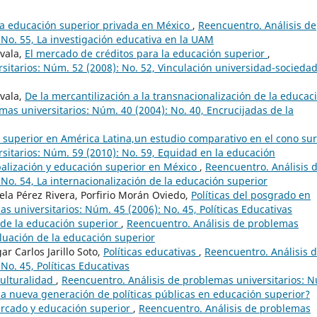
 la educación superior privada en México
,
Reencuentro. Análisis de
 No. 55, La investigación educativa en la UAM
ovala,
El mercado de créditos para la educación superior
,
sitarios: Núm. 52 (2008): No. 52, Vinculación universidad-sociedad
ovala,
De la mercantilización a la transnacionalización de la educac
mas universitarios: Núm. 40 (2004): No. 40, Encrucijadas de la
 superior en América Latina,un estudio comparativo en el cono su
sitarios: Núm. 59 (2010): No. 59, Equidad en la educación
alización y educación superior en México
,
Reencuentro. Análisis 
No. 54, La internacionalización de la educación superior
ela Pérez Rivera, Porfirio Morán Oviedo,
Políticas del posgrado en
s universitarios: Núm. 45 (2006): No. 45, Políticas Educativas
 de la educación superior
,
Reencuentro. Análisis de problemas
aluación de la educación superior
 Carlos Jarillo Soto,
Políticas educativas
,
Reencuentro. Análisis 
No. 45, Políticas Educativas
culturalidad
,
Reencuentro. Análisis de problemas universitarios: 
una nueva generación de políticas públicas en educación superior?
ercado y educación superior
,
Reencuentro. Análisis de problemas