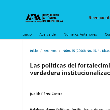
Inicio
Acerca de
Números Anteriores
Co
Inicio
/
Archivos
/
Núm. 45 (2006): No. 45, Política
Las políticas del fortaleci
verdadera institucionalizac
Judith Pérez Castro
Palabras clave:
Políticas, Instituciones de educa