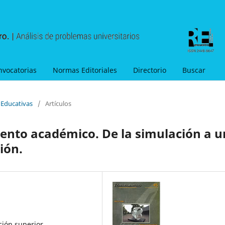
nvocatorias
Normas Editoriales
Directorio
Buscar
s Educativas
/
Artículos
miento académico. De la simulación a 
ión.
ción superior,