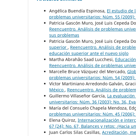
Angélica Buendía Espinosa,
El estudio de
problemas universitarios: Núm. 55 (2009):
Patricia Gascón Muro, José Luis Cepeda D
Reencuentro. Análisis de problemas univer
sus problemas
Patricia Gascón Muro, José Luis Cepeda D
superior
,
Reencuentro. Análisis de proble
educación superior ante el nuevo siglo
Martha Abrahão Saad Lucchesi,
Educación
Reencuentro. Análisis de problemas univer
Marcelle Bruce Vázquez del Mercado,
Glob
problemas universitarios: Núm. 54 (2009): 
Víctor Martiniano Arredondo Galván, Graci
México
,
Reencuentro. Análisis de problema
Guillermo Villaseñor García,
La evaluación
universitarios: Núm. 36 (2003): No. 36, Ev
María del Consuelo Chapela Mendoza, Edgar
problemas universitarios: Núm. 45 (2006): 
Elena Quiroz,
Internacionalización e inter
67 (24): No. 67, Balances y retos: ¿Hacia 
Juan Carlos Silas Casillas,
Acreditación, m