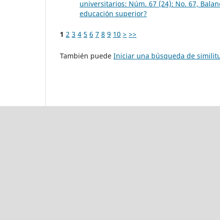
universitarios: Núm. 67 (24): No. 67, Bala
educación superior?
1
2
3
4
5
6
7
8
9
10
>
>>
También puede
Iniciar una búsqueda de simili