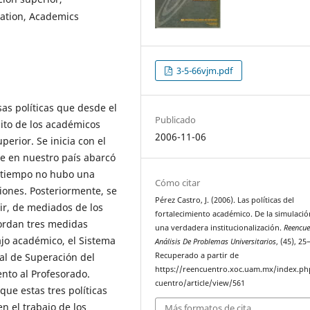
cation, Academics
3-5-66vjm.pdf
sas políticas que desde el
Publicado
ito de los académicos
2006-11-06
erior. Se inicia con el
ue en nuestro país abarcó
e tiempo no hubo una
Cómo citar
ciones. Posteriormente, se
Pérez Castro, J. (2006). Las políticas del
ir, de mediados de los
fortalecimiento académico. De la simulació
bordan tres medidas
una verdadera institucionalización.
Reencue
ajo académico, el Sistema
Análisis De Problemas Universitarios
, (45), 25
al de Superación del
Recuperado a partir de
https://reencuentro.xoc.uam.mx/index.ph
nto al Profesorado.
cuentro/article/view/561
ue estas tres políticas
n el trabajo de los
Más formatos de cita