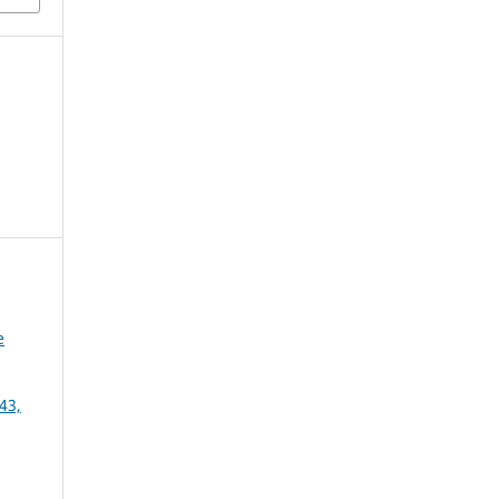
e
43,