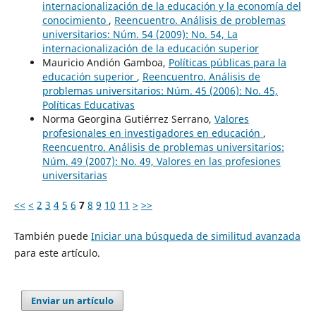
internacionalización de la educación y la economía del
conocimiento
,
Reencuentro. Análisis de problemas
universitarios: Núm. 54 (2009): No. 54, La
internacionalización de la educación superior
Mauricio Andión Gamboa,
Políticas públicas para la
educación superior
,
Reencuentro. Análisis de
problemas universitarios: Núm. 45 (2006): No. 45,
Políticas Educativas
Norma Georgina Gutiérrez Serrano,
Valores
profesionales en investigadores en educación
,
Reencuentro. Análisis de problemas universitarios:
Núm. 49 (2007): No. 49, Valores en las profesiones
universitarias
<<
<
2
3
4
5
6
7
8
9
10
11
>
>>
También puede
Iniciar una búsqueda de similitud avanzada
para este artículo.
Enviar un artículo