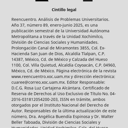
Cintillo legal
Reencuentro. Análisis de Problemas Universitarios.
Año 37, número 89, enero-junio 2025, es una
publicación semestral de la Universidad Autónoma
Metropolitana a través de la Unidad Xochimilco,
División de Ciencias Sociales y Humanidades.
Prolongación Canal de Miramontes 3855, Col. Ex-
Hacienda San Juan de Dios, Alcaldía Tlalpan, C.P.
14387, México, Cd. de México y Calzada del Hueso
1100, Col. Villa Quietud, Alcaldía Coyoacán, C.P. 04960,
México, Cd. de México. Página electrónica de la revista
www.reencuentro.xoc.uam.mx y dirección electrónica:
cuaree@correo.xoc.uam.mx. Editor Responsable:
D.C.G. Rosa Luz Cartajena Alcántara. Certificado de
Reserva de Derechos al Uso Exclusivo de Título No. 04-
2016-031812054200-203, ISSN en trámite, ambos
otorgados por el Instituto Nacional del Derecho de
Autor. Responsables de la última actualización de este
número, Dra. Angélica Buendía Espinosa y Dr. Walter
Beller Taboada, División de Ciencias Sociales y
Humanidades, Unidad Xochimilco, Calz. del Hueso