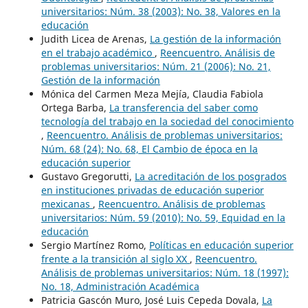
universitarios: Núm. 38 (2003): No. 38, Valores en la
educación
Judith Licea de Arenas,
La gestión de la información
en el trabajo académico
,
Reencuentro. Análisis de
problemas universitarios: Núm. 21 (2006): No. 21,
Gestión de la información
Mónica del Carmen Meza Mejía, Claudia Fabiola
Ortega Barba,
La transferencia del saber como
tecnología del trabajo en la sociedad del conocimiento
,
Reencuentro. Análisis de problemas universitarios:
Núm. 68 (24): No. 68, El Cambio de época en la
educación superior
Gustavo Gregorutti,
La acreditación de los posgrados
en instituciones privadas de educación superior
mexicanas
,
Reencuentro. Análisis de problemas
universitarios: Núm. 59 (2010): No. 59, Equidad en la
educación
Sergio Martínez Romo,
Políticas en educación superior
frente a la transición al siglo XX
,
Reencuentro.
Análisis de problemas universitarios: Núm. 18 (1997):
No. 18, Administración Académica
Patricia Gascón Muro, José Luis Cepeda Dovala,
La