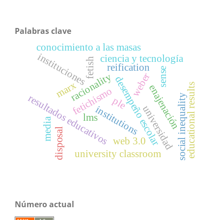
Palabras clave
conocimiento a las masas
instituciones
ciencia y tecnología
fetish
reification
sense
weber
racionality
desempeño escolar
marx
educational results
enajenación
fetichismo
social inequality
resultados educativos
ple
universidad
institutions
lms
media
disposal
web 3.0
university classroom
Número actual