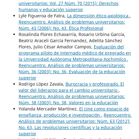
universitarios: Vol. 27 Núm. 70 (2015): Derechos
humanos y educación superior
Lyle Figueroa de Fatra,
La dimensión ético-axiológica
,
Reencuentro. Análisis de problemas universitarios:
Núm. 43 (2006): No. 43, Ética Profesional
Rosalinda Flores Echavarría, Rosario Urbina García,
Beatriz Araceli García Fernandez, Adelita Sánchez
Flores, Julio César Amador Campos,
Evaluación del
programa piloto de internado médico de pregrado en
la Universidad Autónoma Metropolitana-Xochimilco
,
Reencuentro. Análisis de problemas universitarios:
Núm. 36 (2003): No. 36, Evaluación de la educación
superior
Rodrigo López Zavala,
Burocracia y profesorado. El
valor del liderazgo para el cambio universitario
,
Reencuentro. Análisis de problemas universitarios:
Núm. 38 (2003): No. 38, Valores en la educación
Yolanda Mercader Martínez,
El cine como espacio de
enseñanza, producción e investigación
,
Reencuentro.
Análisis de problemas universitarios: Núm. 63 (2012):
No. 63, Las revoluciones científicas y la educación
superior