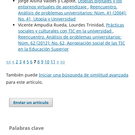
Jorge Alsina Valdés y Capote,
Utopías digitales y los
entornos virtuales de aprendizaje
,
Reencuentro.
Análisis de problemas universitarios: Núm. 41 (2004):
No. 41, Utopía y Universidad
Vicente Ampudia Rueda, Lourdes Trinidad,
Prácticas
sociales y culturales con TIC en la universidad
,
Reencuentro. Análisis de problemas universitarios:
Núm. 62 (2012): No. 62, Apropiación social de las TIC
en la Educación Superior
<<
<
2
3
4
5
6
7
8
9
10
11
>
>>
También puede
Iniciar una búsqueda de similitud avanzada
para este artículo.
Enviar un artículo
Palabras clave