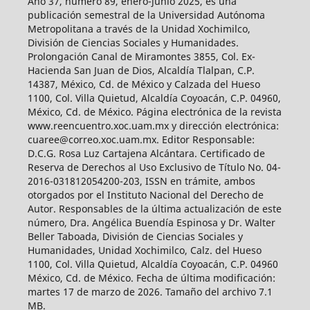
Año 37, número 89, enero-junio 2025, es una
publicación semestral de la Universidad Autónoma
Metropolitana a través de la Unidad Xochimilco,
División de Ciencias Sociales y Humanidades.
Prolongación Canal de Miramontes 3855, Col. Ex-
Hacienda San Juan de Dios, Alcaldía Tlalpan, C.P.
14387, México, Cd. de México y Calzada del Hueso
1100, Col. Villa Quietud, Alcaldía Coyoacán, C.P. 04960,
México, Cd. de México. Página electrónica de la revista
www.reencuentro.xoc.uam.mx y dirección electrónica:
cuaree@correo.xoc.uam.mx. Editor Responsable:
D.C.G. Rosa Luz Cartajena Alcántara. Certificado de
Reserva de Derechos al Uso Exclusivo de Título No. 04-
2016-031812054200-203, ISSN en trámite, ambos
otorgados por el Instituto Nacional del Derecho de
Autor. Responsables de la última actualización de este
número, Dra. Angélica Buendía Espinosa y Dr. Walter
Beller Taboada, División de Ciencias Sociales y
Humanidades, Unidad Xochimilco, Calz. del Hueso
1100, Col. Villa Quietud, Alcaldía Coyoacán, C.P. 04960
México, Cd. de México. Fecha de última modificación:
martes 17 de marzo de 2026. Tamaño del archivo 7.1
MB.