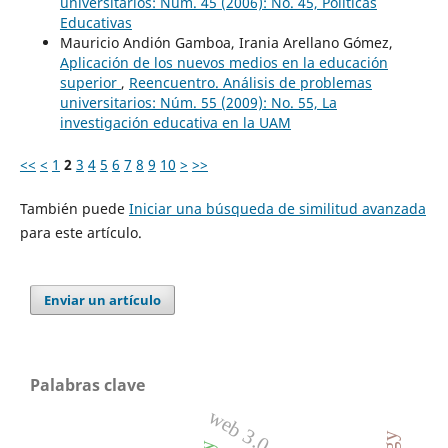
universitarios: Núm. 45 (2006): No. 45, Políticas
Educativas
Mauricio Andión Gamboa, Irania Arellano Gómez,
Aplicación de los nuevos medios en la educación
superior
,
Reencuentro. Análisis de problemas
universitarios: Núm. 55 (2009): No. 55, La
investigación educativa en la UAM
<<
<
1
2
3
4
5
6
7
8
9
10
>
>>
También puede
Iniciar una búsqueda de similitud avanzada
para este artículo.
Enviar un artículo
Palabras clave
web 3.0