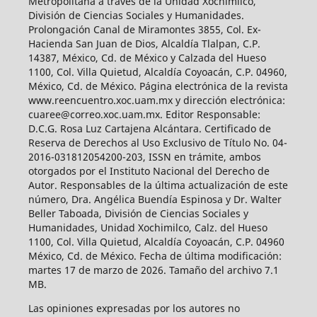
Metropolitana a través de la Unidad Xochimilco,
División de Ciencias Sociales y Humanidades.
Prolongación Canal de Miramontes 3855, Col. Ex-
Hacienda San Juan de Dios, Alcaldía Tlalpan, C.P.
14387, México, Cd. de México y Calzada del Hueso
1100, Col. Villa Quietud, Alcaldía Coyoacán, C.P. 04960,
México, Cd. de México. Página electrónica de la revista
www.reencuentro.xoc.uam.mx y dirección electrónica:
cuaree@correo.xoc.uam.mx. Editor Responsable:
D.C.G. Rosa Luz Cartajena Alcántara. Certificado de
Reserva de Derechos al Uso Exclusivo de Título No. 04-
2016-031812054200-203, ISSN en trámite, ambos
otorgados por el Instituto Nacional del Derecho de
Autor. Responsables de la última actualización de este
número, Dra. Angélica Buendía Espinosa y Dr. Walter
Beller Taboada, División de Ciencias Sociales y
Humanidades, Unidad Xochimilco, Calz. del Hueso
1100, Col. Villa Quietud, Alcaldía Coyoacán, C.P. 04960
México, Cd. de México. Fecha de última modificación:
martes 17 de marzo de 2026. Tamaño del archivo 7.1
MB.
Las opiniones expresadas por los autores no