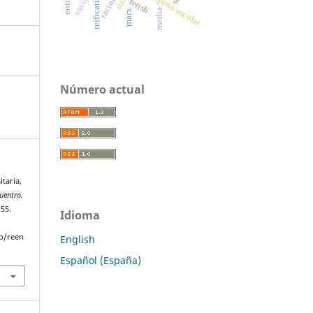
desempeño escolar
reification
fetish
media
marx
Número actual
itaria,
uentro.
–55.
Idioma
p/reen
English
Español (España)