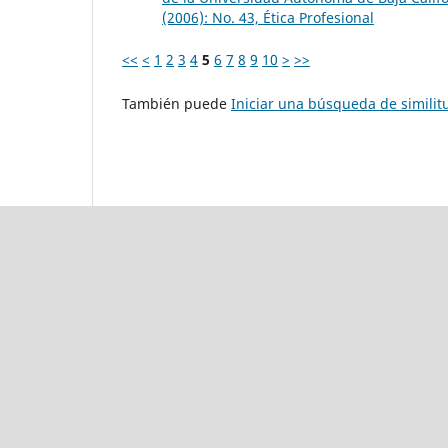
(2006): No. 43, Ética Profesional
<<
<
1
2
3
4
5
6
7
8
9
10
>
>>
También puede
Iniciar una búsqueda de simili