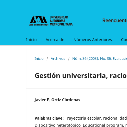
Inicio
Acerca de
Números Anteriores
Co
Inicio
/
Archivos
/
Núm. 36 (2003): No. 36, Evaluaci
Gestión universitaria, raci
Javier E. Ortiz Cárdenas
Palabras clave:
Trayectoria escolar, racionalidad
Dispositivo heterotópico, Educational program, r