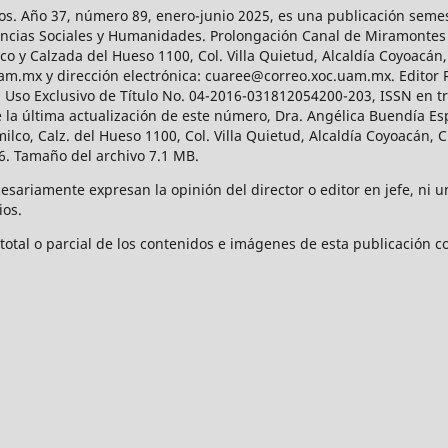
os. Año 37, número 89, enero-junio 2025, es una publicación sem
Ciencias Sociales y Humanidades. Prolongación Canal de Miramontes
ico y Calzada del Hueso 1100, Col. Villa Quietud, Alcaldía Coyoacán,
uam.mx y dirección electrónica: cuaree@correo.xoc.uam.mx. Editor
l Uso Exclusivo de Título No. 04-2016-031812054200-203, ISSN en tr
 última actualización de este número, Dra. Angélica Buendía Esp
o, Calz. del Hueso 1100, Col. Villa Quietud, Alcaldía Coyoacán, C
. Tamaño del archivo 7.1 MB.
ariamente expresan la opinión del director o editor en jefe, ni una
ios.
tal o parcial de los contenidos e imágenes de esta publicación con