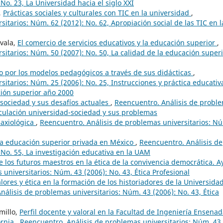
No. 23, La Universidad hacia el siglo XXI
,
Prácticas sociales y culturales con TIC en la universidad
,
itarios: Núm. 62 (2012): No. 62, Apropiación social de las TIC en l
ovala,
El comercio de servicios educativos y la educación superior
,
itarios: Núm. 50 (2007): No. 50, La calidad de la educación superi
o por los modelos pedagógicos a través de sus didácticas
,
itarios: Núm. 25 (2006): No. 25, Instrucciones y práctica educativ
ación superior año 2000
-sociedad y sus desafíos actuales
,
Reencuentro. Análisis de probl
inculación universidad-sociedad y sus problemas
-axiológica
,
Reencuentro. Análisis de problemas universitarios: N
 la educación superior privada en México
,
Reencuentro. Análisis de
 No. 55, La investigación educativa en la UAM
 los futuros maestros en la ética de la convivencia democrática. A
universitarios: Núm. 43 (2006): No. 43, Ética Profesional
lores y ética en la formación de los historiadores de la Universida
nálisis de problemas universitarios: Núm. 43 (2006): No. 43, Ética
millo,
Perfil docente y valoral en la Facultad de Ingeniería Ensena
ornia
,
Reencuentro. Análisis de problemas universitarios: Núm. 43