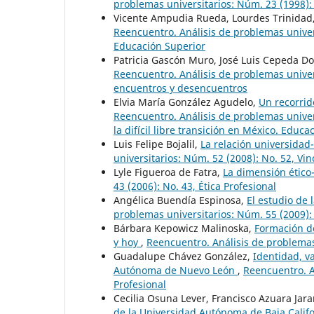
problemas universitarios: Núm. 23 (1998): 
Vicente Ampudia Rueda, Lourdes Trinidad
Reencuentro. Análisis de problemas univers
Educación Superior
Patricia Gascón Muro, José Luis Cepeda D
Reencuentro. Análisis de problemas univers
encuentros y desencuentros
Elvia María González Agudelo,
Un recorrid
Reencuentro. Análisis de problemas univers
la difícil libre transición en México. Educ
Luis Felipe Bojalil,
La relación universidad
universitarios: Núm. 52 (2008): No. 52, V
Lyle Figueroa de Fatra,
La dimensión ético
43 (2006): No. 43, Ética Profesional
Angélica Buendía Espinosa,
El estudio de
problemas universitarios: Núm. 55 (2009):
Bárbara Kepowicz Malinoska,
Formación de
y hoy
,
Reencuentro. Análisis de problemas 
Guadalupe Chávez González,
Identidad, va
Autónoma de Nuevo León
,
Reencuentro. A
Profesional
Cecilia Osuna Lever, Francisco Azuara Jara
de la Universidad Autónoma de Baja Calif