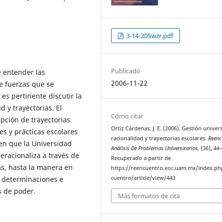
3-14-205wzr.pdf
Publicado
e entender las
2006-11-22
de fuerzas que se
 es pertinente discutir la
d y trayectorias. El
Cómo citar
epción de trayectorias
Ortiz Cárdenas, J. E. (2006). Gestión univers
es y prácticas escolares
racionalidad y trayectorias escolares.
Reenc
en que la Universidad
Análisis De Problemas Universitarios
, (36), 44
peracionaliza a través de
Recuperado a partir de
as, hasta la manera en
https://reencuentro.xoc.uam.mx/index.ph
s determinaciones e
cuentro/article/view/443
as de poder.
Más formatos de cita