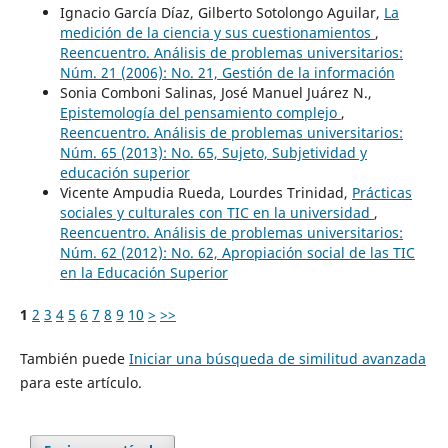
Ignacio García Díaz, Gilberto Sotolongo Aguilar,
La
medición de la ciencia y sus cuestionamientos
,
Reencuentro. Análisis de problemas universitarios:
Núm. 21 (2006): No. 21, Gestión de la información
Sonia Comboni Salinas, José Manuel Juárez N.,
Epistemología del pensamiento complejo
,
Reencuentro. Análisis de problemas universitarios:
Núm. 65 (2013): No. 65, Sujeto, Subjetividad y
educación superior
Vicente Ampudia Rueda, Lourdes Trinidad,
Prácticas
sociales y culturales con TIC en la universidad
,
Reencuentro. Análisis de problemas universitarios:
Núm. 62 (2012): No. 62, Apropiación social de las TIC
en la Educación Superior
1
2
3
4
5
6
7
8
9
10
>
>>
También puede
Iniciar una búsqueda de similitud avanzada
para este artículo.