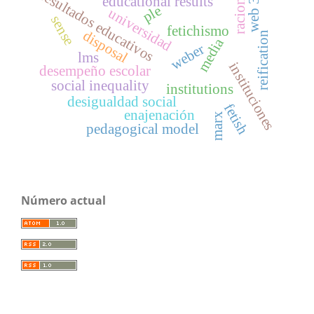
racionality
web 3.0
resultados educativos
educational results
ple
universidad
sense
fetichismo
disposal
reification
media
weber
lms
instituciones
desempeño escolar
social inequality
institutions
desigualdad social
fetish
enajenación
marx
pedagogical model
Número actual