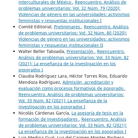
interculturales de México
,
Reencuentro. Análisis de
problemas universitarios: Vol. 32 Núm. 79 (2020):
Violencias de género en las universidades: activismos
feministas y respuestas institucionales I
Comité Editorial,
Preliminares
,
Reencuentro. Análisis
de problemas universitarios: Vol. 32 Núm. 80 (2020):
Violencias de género en las universidades: activismos
feministas y respuestas institucionales II
Walter Beller Taboada,
Presentación
,
Reencuentro.
Análisis de problemas universitarios: Vol. 33 Núm. 82
(2021): La enseñanza de la investigación en los
posgrados I
Claudia Rodríguez Lara, Héctor Torres Ríos, Eduardo
Mendoza Rodríguez,
Admisión, acreditación y
evaluación como procesos formativos de posgrado
,
Reencuentro. Análisis de problemas universitarios:
Vol. 33 Núm. 82 (2021): La enseñanza de la
investigación en los posgrados I
Nicolás Cárdenas García,
La asesoría de tesis en la
formación de investigadores
,
Reencuentro. Análisis
de problemas universitarios: Vol. 33 Núm. 82 (2021):
La enseñanza de la investigación en los posgrados I
Luis Medina Gual, Luz del Carmen Montes Pacheco,