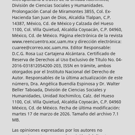
División de Ciencias Sociales y Humanidades.
Prolongación Canal de Miramontes 3855, Col. Ex-
Hacienda San Juan de Dios, Alcaldía Tlalpan, C.P.
14387, México, Cd. de México y Calzada del Hueso
1100, Col. Villa Quietud, Alcaldía Coyoacán, C.P. 04960,
México, Cd. de México. Página electrónica de la revista
www.reencuentro.xoc.uam.mx y dirección electrónica:
cuaree@correo.xoc.uam.mx. Editor Responsable:
D.C.G. Rosa Luz Cartajena Alcántara. Certificado de
Reserva de Derechos al Uso Exclusivo de Título No. 04-
2016-031812054200-203, ISSN en trámite, ambos
otorgados por el Instituto Nacional del Derecho de
Autor. Responsables de la última actualización de este
número, Dra. Angélica Buendía Espinosa y Dr. Walter
Beller Taboada, División de Ciencias Sociales y
Humanidades, Unidad Xochimilco, Calz. del Hueso
1100, Col. Villa Quietud, Alcaldía Coyoacán, C.P. 04960
México, Cd. de México. Fecha de última modificación:
martes 17 de marzo de 2026. Tamaño del archivo 7.1
MB.
Las opiniones expresadas por los autores no