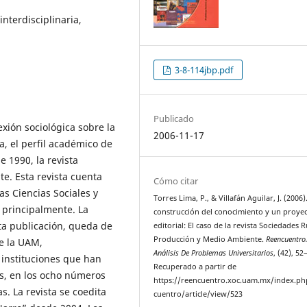
interdisciplinaria,
3-8-114jbp.pdf
Publicado
exión sociológica sobre la
2006-11-17
a, el perfil académico de
 1990, la revista
e. Esta revista cuenta
Cómo citar
as Ciencias Sociales y
Torres Lima, P., & Villafán Aguilar, J. (2006)
 principalmente. La
construcción del conocimiento y un proye
ta publicación, queda de
editorial: El caso de la revista Sociedades R
Producción y Medio Ambiente.
Reencuentro
e la UAM,
Análisis De Problemas Universitarios
, (42), 52
 instituciones que han
Recuperado a partir de
es, en los ocho números
https://reencuentro.xoc.uam.mx/index.ph
. La revista se coedita
cuentro/article/view/523