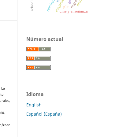
enajenación
disposal
marx
ple
cine y enseñanza
Número actual
. La
Idioma
cto
urales,
English
.
–60.
Español (España)
p/reen