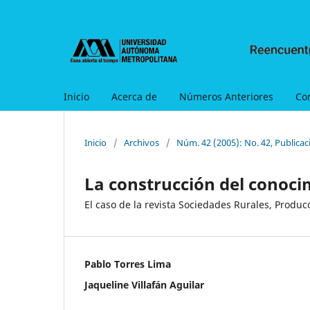
Inicio
Acerca de
Números Anteriores
Co
Inicio
/
Archivos
/
Núm. 42 (2005): No. 42, Publica
La construcción del conoci
El caso de la revista Sociedades Rurales, Produ
Pablo Torres Lima
Jaqueline Villafán Aguilar