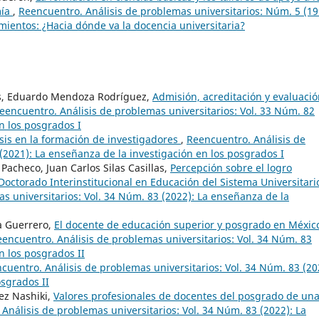
mía
,
Reencuentro. Análisis de problemas universitarios: Núm. 5 (19
mientos: ¿Hacia dónde va la docencia universitaria?
os, Eduardo Mendoza Rodríguez,
Admisión, acreditación y evaluaci
eencuentro. Análisis de problemas universitarios: Vol. 33 Núm. 82
n los posgrados I
esis en la formación de investigadores
,
Reencuentro. Análisis de
(2021): La enseñanza de la investigación en los posgrados I
acheco, Juan Carlos Silas Casillas,
Percepción sobre el logro
Doctorado Interinstitucional en Educación del Sistema Universitari
s universitarios: Vol. 34 Núm. 83 (2022): La enseñanza de la
a Guerrero,
El docente de educación superior y posgrado en Méxic
encuentro. Análisis de problemas universitarios: Vol. 34 Núm. 83
n los posgrados II
cuentro. Análisis de problemas universitarios: Vol. 34 Núm. 83 (20
osgrados II
ez Nashiki,
Valores profesionales de docentes del posgrado de un
Análisis de problemas universitarios: Vol. 34 Núm. 83 (2022): La