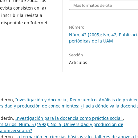
Narro” desde 2004. Los
Más formatos de cita
revista consisten en: a)
nscribir la revista a
a disponible en Internet.
Número
Núm. 42 (2005): No. 42, Publicac
periódicas de la UAM
Sección
Artículos
alderón,
Investigación y docencia
,
Reencuentro. Análisis de probl
versidad y producción de conocimientos: ¿Hacia dónde va la docenci
alderón,
Investigación para la docencia como práctica social
,
sitarios: Núm. 5 (1992): No. 5, Universidad y producción de
a universitaria?
alderón,
La formación en ciencias básicas y los talleres de apoyo a l