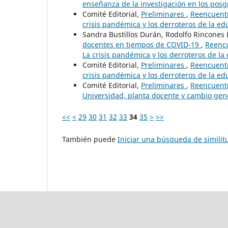
enseñanza de la investigación en los posg
Comité Editorial,
Preliminares
,
Reencuentr
crisis pandémica y los derroteros de la ed
Sandra Bustillos Durán, Rodolfo Rincones
docentes en tiempos de COVID-19
,
Reencu
La crisis pandémica y los derroteros de la
Comité Editorial,
Preliminares
,
Reencuentr
crisis pandémica y los derroteros de la ed
Comité Editorial,
Preliminares
,
Reencuentr
Universidad, planta docente y cambio gen
<<
<
29
30
31
32
33
34
35
>
>>
También puede
Iniciar una búsqueda de simili