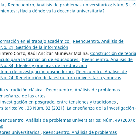
mía
,
Reencuentro. Análisis de problemas universitarios: Núm. 5 (19
mientos: ¿Hacia dónde va la docencia universitaria?
nformación en el trabajo académico
,
Reencuentro. Análisis de
 No. 21, Gestión de la información
intero Corzo, Raúl Ancízar Munévar Molina,
Construcción de teoría
rrículo para la formación de educadores
,
Reencuentro. Análisis de
No. 34, Ideales y prácticas de la educación
istema de investigación posmoderno
,
Reencuentro. Análisis de
No. 24, Redefinición de la estructura universitaria y nuevas
a y tradición clásica
,
Reencuentro. Análisis de problemas
 enseñanza de las artes
investigación en posgrado, entre tensiones y tradiciones
,
itarios: Vol. 33 Núm. 82 (2021): La enseñanza de la investigación
eencuentro. Análisis de problemas universitarios: Núm. 49 (2007):
as
esores universitarios
,
Reencuentro. Análisis de problemas