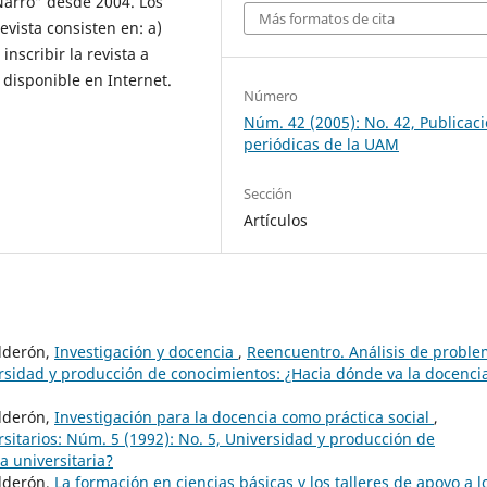
Narro” desde 2004. Los
Más formatos de cita
revista consisten en: a)
nscribir la revista a
a disponible en Internet.
Número
Núm. 42 (2005): No. 42, Publicac
periódicas de la UAM
Sección
Artículos
alderón,
Investigación y docencia
,
Reencuentro. Análisis de probl
versidad y producción de conocimientos: ¿Hacia dónde va la docenci
alderón,
Investigación para la docencia como práctica social
,
sitarios: Núm. 5 (1992): No. 5, Universidad y producción de
a universitaria?
alderón,
La formación en ciencias básicas y los talleres de apoyo a l