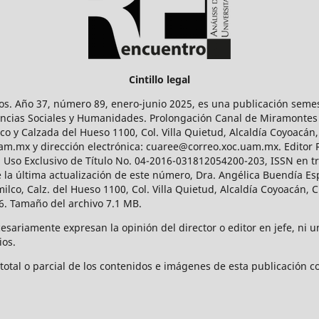
Cintillo legal
os. Año 37, número 89, enero-junio 2025, es una publicación sem
Ciencias Sociales y Humanidades. Prolongación Canal de Miramontes
ico y Calzada del Hueso 1100, Col. Villa Quietud, Alcaldía Coyoacán,
uam.mx y dirección electrónica: cuaree@correo.xoc.uam.mx. Editor
l Uso Exclusivo de Título No. 04-2016-031812054200-203, ISSN en tr
 última actualización de este número, Dra. Angélica Buendía Esp
o, Calz. del Hueso 1100, Col. Villa Quietud, Alcaldía Coyoacán, C
. Tamaño del archivo 7.1 MB.
ariamente expresan la opinión del director o editor en jefe, ni una
ios.
tal o parcial de los contenidos e imágenes de esta publicación con