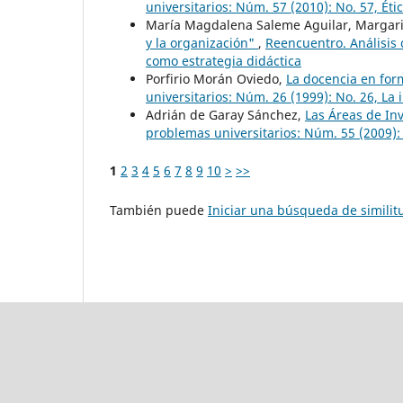
universitarios: Núm. 57 (2010): No. 57, Éti
María Magdalena Saleme Aguilar, Margari
y la organización"
,
Reencuentro. Análisis 
como estrategia didáctica
Porfirio Morán Oviedo,
La docencia en for
universitarios: Núm. 26 (1999): No. 26, La
Adrián de Garay Sánchez,
Las Áreas de In
problemas universitarios: Núm. 55 (2009):
1
2
3
4
5
6
7
8
9
10
>
>>
También puede
Iniciar una búsqueda de simili