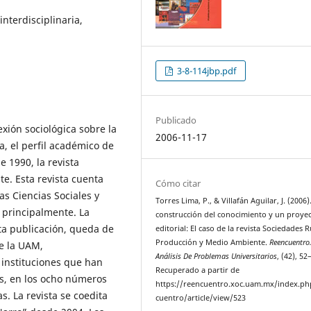
interdisciplinaria,
3-8-114jbp.pdf
Publicado
exión sociológica sobre la
2006-11-17
a, el perfil académico de
 1990, la revista
e. Esta revista cuenta
Cómo citar
as Ciencias Sociales y
Torres Lima, P., & Villafán Aguilar, J. (2006)
 principalmente. La
construcción del conocimiento y un proye
ta publicación, queda de
editorial: El caso de la revista Sociedades R
Producción y Medio Ambiente.
Reencuentro
e la UAM,
Análisis De Problemas Universitarios
, (42), 52
 instituciones que han
Recuperado a partir de
es, en los ocho números
https://reencuentro.xoc.uam.mx/index.ph
. La revista se coedita
cuentro/article/view/523