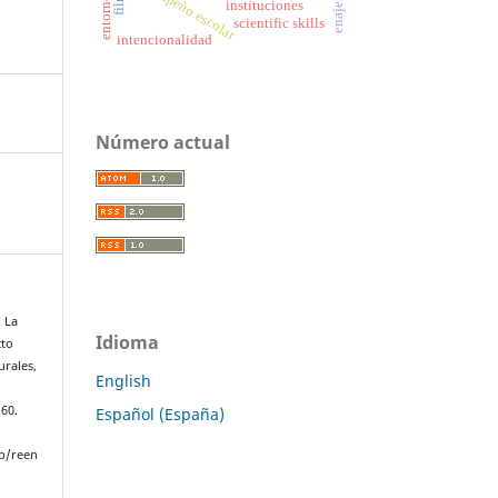
desempeño escolar
instituciones
scientific skills
intencionalidad
Número actual
. La
Idioma
cto
urales,
English
.
–60.
Español (España)
p/reen