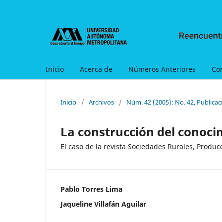
Inicio
Acerca de
Números Anteriores
Co
Inicio
/
Archivos
/
Núm. 42 (2005): No. 42, Publica
La construcción del conoci
El caso de la revista Sociedades Rurales, Produ
Pablo Torres Lima
Jaqueline Villafán Aguilar