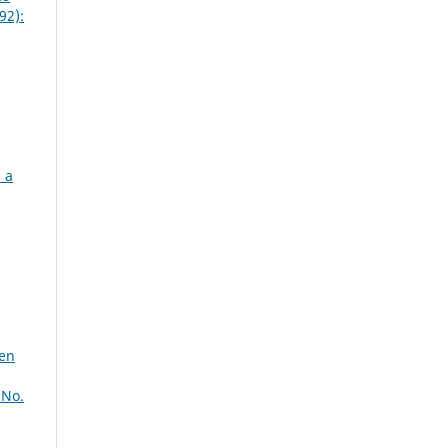
92):
 a
 en
 No.