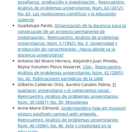
enseñanza, producción e investigación
,
Reencuentro.
Análisis de problemas universitarios: Núm. 63 (2012):
No. 63, Las revoluciones científicas y la educación
superior
Guadalupe Pardo,
Organización de la docencia para la
consecución de un proyecto permanente de
investigación
,
Reencuentro. Análisis de problemas
universitarios: Núm. 5 (1992): No. 5, Universidad y
producción de conocimientos: ¿Hacia dónde va la
docencia universitaria?
Antonio del Rivero Herrera, Alejandro Juan Pineda,
Reyna Yunuhen Ponce Navarret,
Clon
,
Reencuentro.
Análisis de problemas universitarios: Núm. 42 (2005):
No. 42, Publicaciones periódicas de la UAM
Gilberto Calderón Ortiz, Aurelio Canales Palma,
El
quehacer universitario y el compromiso social
,
Reencuentro. Análisis de problemas universitarios:
Núm. 30 (2001): No. 30, Miscelanea
Anne-Marie Édmond,
Understanding how art museum
visitors positively connect with artworks
,
Reencuentro. Análisis de problemas universitarios:
Núm. 46 (2006): No. 46, Arte y creatividad en la
educación