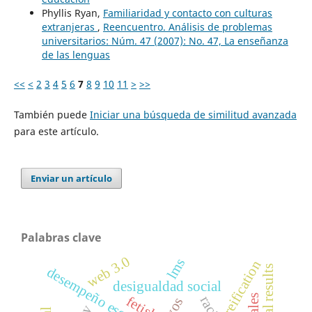
Phyllis Ryan,
Familiaridad y contacto con culturas
extranjeras
,
Reencuentro. Análisis de problemas
universitarios: Núm. 47 (2007): No. 47, La enseñanza
de las lenguas
<<
<
2
3
4
5
6
7
8
9
10
11
>
>>
También puede
Iniciar una búsqueda de similitud avanzada
para este artículo.
Enviar un artículo
Palabras clave
web 3.0
lms
reification
desempeño escolar
desigualdad social
fetish