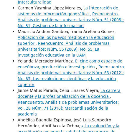
Interculturalidad
Carmen Yasmina López Morales,
La Integración de
sistemas de información geográfica
,
Reencuentro.
Análisis de problemas universitarios: Núm. 51 (2008):
No. 51, Gestión de la información
Mauricio Andión Gamboa, Irania Arellano Gómez,
Aplicación de los nuevos medios en la educación
superior
,
Reencuentro. Análisis de problemas
universitarios: Núm. 55 (2009): No. 55, La
investigación educativa en la UAM
Yolanda Mercader Martínez,
El cine como espacio de
enseñanza, producción e investigación
,
Reencuentro.
Análisis de problemas universitarios: Núm. 63 (2012):
No. 63, Las revoluciones científicas y la educación
superior
Jaime Matus Parada, Celia Linares Vieyra,
La carrera
docente y la profesionalización de la docencia
,
Reencuentro. Análisis de problemas universitarios:
Vol. 28 Núm. 71 (2016): Mercantilización de la
academia
Angélica Buendía Espinosa, José Luis Sanpedro
Hernández, Abril Acosta Ochoa,
¿ La evaluación y la
acreditación mejoran la calidad de programas de