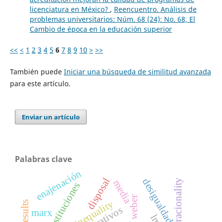
licenciatura en México?
,
Reencuentro. Análisis de
problemas universitarios: Núm. 68 (24): No. 68, El
Cambio de época en la educación superior
<<
<
1
2
3
4
5
6
7
8
9
10
>
>>
También puede
Iniciar una búsqueda de similitud avanzada
para este artículo.
Enviar un artículo
Palabras clave
enajenación
disposal
desigualdad social
racionality
media
instituciones
weber
social inequality
marx
lms