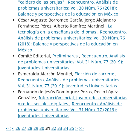
"caldero de las brujas"
,
Reencuentro. Análisis de
problemas universitarios: Vol. 30 Núm. 76 (2018):
Balance y perspectivas de la educación en México
César Augusto Borromeo García, Jorge Alejandro
Fernández Pérez, Alberto Ramírez Martinell,
La
tecnología en la enseñanza de idiomas
,
Reencuentro.
Análisis de problemas universitarios: Vol. 30 Núm. 76
(2018): Balance y perspectivas de la educación en
México
Comité Editorial,
Preliminares
,
Reencuentro. Análisis
de problemas universitarios: Vol. 31 Núm. 77 (2019):
Juventudes Universitarias
Esmeralda Alarcón Montiel,
Elección de carrera:
,
Reencuentro. Análisis de problemas universitarios:
Vol. 31 Núm. 77 (2019): Juventudes Universitarias
Fernando de Jesús Domínguez Pozos, Rocío López
González,
Interacción social, juventudes universitarias
y redes sociales digitales
,
Reencuentro. Análisis de
problemas universitarios: Vol. 31 Núm. 77 (2019):
Juventudes Universitarias
<<
<
26
27
28
29
30
31
32
33
34
35
>
>>