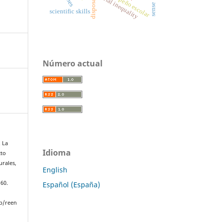
desempeño escolar
social inequality
disposal
sense
scientific skills
Número actual
. La
Idioma
cto
urales,
English
.
–60.
Español (España)
p/reen