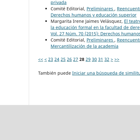
privada
Comité Editorial,
Preliminares
,
Reencuentr
Derechos humanos y educación superior
Margarita Irene Jaimes Velásquez,
El teat
la educación formal en la facultad de de
Vol. 27 Núm. 70 (2015): Derechos humanos
Comité Editorial,
Preliminares
,
Reencuentr
Mercantilización de la academia
<<
<
23
24
25
26
27
28
29
30
31
32
>
>>
También puede
Iniciar una búsqueda de simili