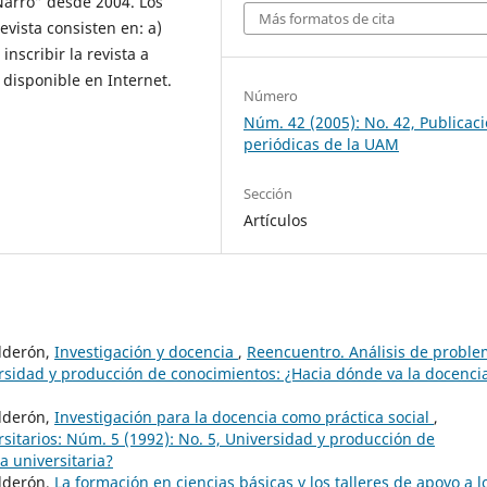
Narro” desde 2004. Los
Más formatos de cita
revista consisten en: a)
nscribir la revista a
a disponible en Internet.
Número
Núm. 42 (2005): No. 42, Publicac
periódicas de la UAM
Sección
Artículos
alderón,
Investigación y docencia
,
Reencuentro. Análisis de probl
versidad y producción de conocimientos: ¿Hacia dónde va la docenci
alderón,
Investigación para la docencia como práctica social
,
sitarios: Núm. 5 (1992): No. 5, Universidad y producción de
a universitaria?
alderón,
La formación en ciencias básicas y los talleres de apoyo a l