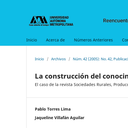
Inicio
Acerca de
Números Anteriores
Co
Inicio
/
Archivos
/
Núm. 42 (2005): No. 42, Publica
La construcción del conoci
El caso de la revista Sociedades Rurales, Produ
Pablo Torres Lima
Jaqueline Villafán Aguilar