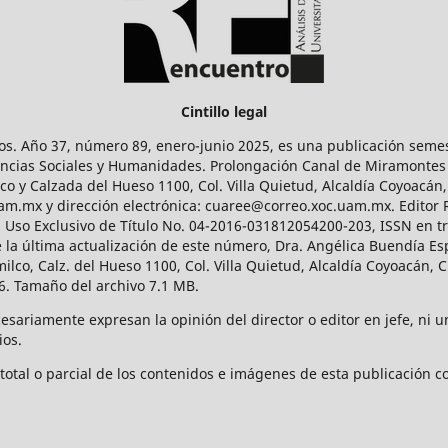
Cintillo legal
os. Año 37, número 89, enero-junio 2025, es una publicación sem
Ciencias Sociales y Humanidades. Prolongación Canal de Miramontes
ico y Calzada del Hueso 1100, Col. Villa Quietud, Alcaldía Coyoacán,
uam.mx y dirección electrónica: cuaree@correo.xoc.uam.mx. Editor
l Uso Exclusivo de Título No. 04-2016-031812054200-203, ISSN en tr
 última actualización de este número, Dra. Angélica Buendía Esp
o, Calz. del Hueso 1100, Col. Villa Quietud, Alcaldía Coyoacán, C
. Tamaño del archivo 7.1 MB.
ariamente expresan la opinión del director o editor en jefe, ni una
ios.
tal o parcial de los contenidos e imágenes de esta publicación con