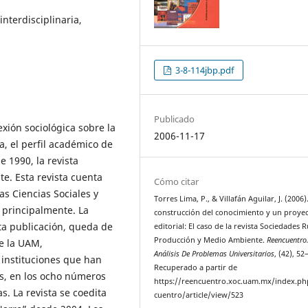
interdisciplinaria,
3-8-114jbp.pdf
Publicado
exión sociológica sobre la
2006-11-17
a, el perfil académico de
 1990, la revista
e. Esta revista cuenta
Cómo citar
as Ciencias Sociales y
Torres Lima, P., & Villafán Aguilar, J. (2006)
 principalmente. La
construcción del conocimiento y un proye
ta publicación, queda de
editorial: El caso de la revista Sociedades R
Producción y Medio Ambiente.
Reencuentro
e la UAM,
Análisis De Problemas Universitarios
, (42), 52
 instituciones que han
Recuperado a partir de
es, en los ocho números
https://reencuentro.xoc.uam.mx/index.ph
. La revista se coedita
cuentro/article/view/523