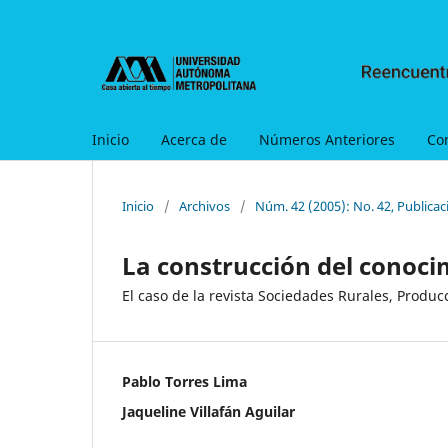
Inicio
Acerca de
Números Anteriores
Co
Inicio
/
Archivos
/
Núm. 42 (2005): No. 42, Publica
La construcción del conoci
El caso de la revista Sociedades Rurales, Produ
Pablo Torres Lima
Jaqueline Villafán Aguilar