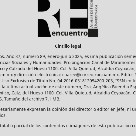
Cintillo legal
os. Año 37, número 89, enero-junio 2025, es una publicación sem
Ciencias Sociales y Humanidades. Prolongación Canal de Miramontes
ico y Calzada del Hueso 1100, Col. Villa Quietud, Alcaldía Coyoacán,
uam.mx y dirección electrónica: cuaree@correo.xoc.uam.mx. Editor
l Uso Exclusivo de Título No. 04-2016-031812054200-203, ISSN en tr
 última actualización de este número, Dra. Angélica Buendía Esp
o, Calz. del Hueso 1100, Col. Villa Quietud, Alcaldía Coyoacán, C
. Tamaño del archivo 7.1 MB.
ariamente expresan la opinión del director o editor en jefe, ni una
ios.
tal o parcial de los contenidos e imágenes de esta publicación con