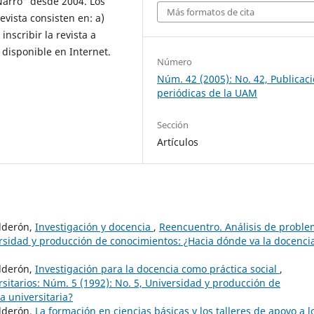
Narro” desde 2004. Los
Más formatos de cita
revista consisten en: a)
nscribir la revista a
a disponible en Internet.
Número
Núm. 42 (2005): No. 42, Publicac
periódicas de la UAM
Sección
Artículos
alderón,
Investigación y docencia
,
Reencuentro. Análisis de probl
versidad y producción de conocimientos: ¿Hacia dónde va la docenci
alderón,
Investigación para la docencia como práctica social
,
sitarios: Núm. 5 (1992): No. 5, Universidad y producción de
a universitaria?
alderón,
La formación en ciencias básicas y los talleres de apoyo a l