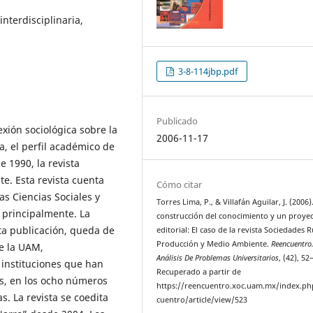
interdisciplinaria,
3-8-114jbp.pdf
Publicado
exión sociológica sobre la
2006-11-17
a, el perfil académico de
 1990, la revista
e. Esta revista cuenta
Cómo citar
as Ciencias Sociales y
Torres Lima, P., & Villafán Aguilar, J. (2006)
 principalmente. La
construcción del conocimiento y un proye
ta publicación, queda de
editorial: El caso de la revista Sociedades R
Producción y Medio Ambiente.
Reencuentro
e la UAM,
Análisis De Problemas Universitarios
, (42), 52
 instituciones que han
Recuperado a partir de
es, en los ocho números
https://reencuentro.xoc.uam.mx/index.ph
. La revista se coedita
cuentro/article/view/523