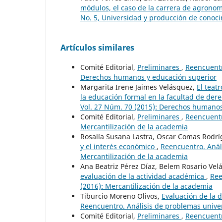
módulos, el caso de la carrera de agrono
No. 5, Universidad y producción de conoci
Artículos similares
Comité Editorial,
Preliminares
,
Reencuentr
Derechos humanos y educación superior
Margarita Irene Jaimes Velásquez,
El teat
la educación formal en la facultad de de
Vol. 27 Núm. 70 (2015): Derechos humanos
Comité Editorial,
Preliminares
,
Reencuentr
Mercantilización de la academia
Rosalía Susana Lastra, Oscar Comas Rodr
y el interés económico
,
Reencuentro. Análi
Mercantilización de la academia
Ana Beatriz Pérez Díaz, Belem Rosario Ve
evaluación de la actividad académica
,
Ree
(2016): Mercantilización de la academia
Tiburcio Moreno Olivos,
Evaluación de la d
Reencuentro. Análisis de problemas univer
Comité Editorial,
Preliminares
,
Reencuentr