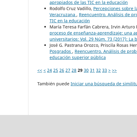
apropiados de las TIC en la educación
Rodolfo Cruz Vadillo,
Percepciones sobre l
Veracruzana
,
Reencuentro. Análisis de pr
TIC en la educación
María Teresa Farfán Cabrera, Irvin Arturo
proceso de enseñanza-aprendizaje: una a
universitarios: Vol. 29 Núm. 73 (2017): La
José G. Pastrana Orozco, Priscila Rosas He
Posgrados
,
Reencuentro. Análisis de probl
educación superior pública
<<
<
24
25
26
27
28
29
30
31
32
33
>
>>
También puede
Iniciar una búsqueda de simili