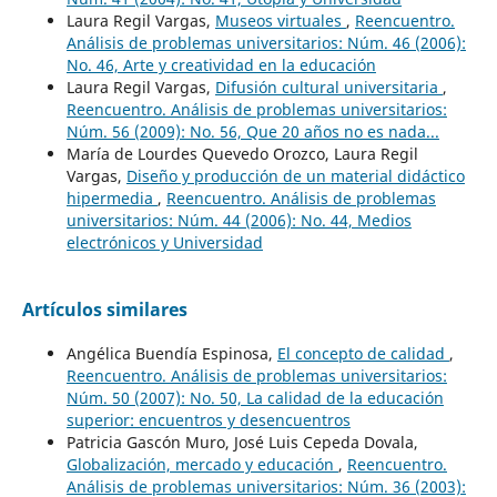
Laura Regil Vargas,
Museos virtuales
,
Reencuentro.
Análisis de problemas universitarios: Núm. 46 (2006):
No. 46, Arte y creatividad en la educación
Laura Regil Vargas,
Difusión cultural universitaria
,
Reencuentro. Análisis de problemas universitarios:
Núm. 56 (2009): No. 56, Que 20 años no es nada...
María de Lourdes Quevedo Orozco, Laura Regil
Vargas,
Diseño y producción de un material didáctico
hipermedia
,
Reencuentro. Análisis de problemas
universitarios: Núm. 44 (2006): No. 44, Medios
electrónicos y Universidad
Artículos similares
Angélica Buendía Espinosa,
El concepto de calidad
,
Reencuentro. Análisis de problemas universitarios:
Núm. 50 (2007): No. 50, La calidad de la educación
superior: encuentros y desencuentros
Patricia Gascón Muro, José Luis Cepeda Dovala,
Globalización, mercado y educación
,
Reencuentro.
Análisis de problemas universitarios: Núm. 36 (2003):