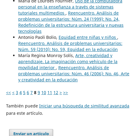
María de Lourdes Fournier,
Uso de la computadora
personal en la enseñanza a través de sistemas
tutoriales multimedios
,
Reencuentro. Análisis de
problemas universitarios: Núm. 24 (1999): No. 24,
Redefinición de la estructura universitaria y nuevas
tecnologías
Antonio Paoli Bolio,
Equidad entre niñas y niños
,
Reencuentro. Análisis de problemas universitarios:
Núm. 59 (2010): No. 59, Equidad en la educación
María Regina Monroy Solís,
Arte, creatividad y
aprendizaje. La imaginación como vehículo de la
movilidad interior
,
Reencuentro. Análisis de
problemas universitarios: Núm. 46 (2006): No. 46, Arte
y creatividad en la educación
<<
<
3
4
5
6
7
8
9
10
11
12
>
>>
También puede
Iniciar una búsqueda de similitud avanzada
para este artículo.
Enviar un artículo