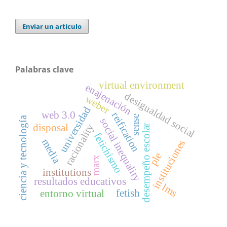
Enviar un artículo
Palabras clave
virtual environment
enajenación
desigualdad social
weber
universidad
web 3.0
reification
sense
ciencia y tecnología
social inequality
racionality
disposal
desempeño escolar
fetichismo
media
instituciones
ple
marx
institutions
resultados educativos
lms
fetish
entorno virtual