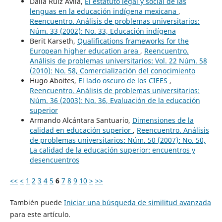
Dalia Ruiz Ávila,
El estatuto legal y social de las
lenguas en la educación indígena mexicana
,
Reencuentro. Análisis de problemas universitarios:
Núm. 33 (2002): No. 33, Educación indígena
Berit Karseth,
Qualifications frameworks for the
European higher education area
,
Reencuentro.
Análisis de problemas universitarios: Vol. 22 Núm. 58
(2010): No. 58, Comercialización del conocimiento
Hugo Aboites,
El lado oscuro de los CIEES
,
Reencuentro. Análisis de problemas universitarios:
Núm. 36 (2003): No. 36, Evaluación de la educación
superior
Armando Alcántara Santuario,
Dimensiones de la
calidad en educación superior
,
Reencuentro. Análisis
de problemas universitarios: Núm. 50 (2007): No. 50,
La calidad de la educación superior: encuentros y
desencuentros
<<
<
1
2
3
4
5
6
7
8
9
10
>
>>
También puede
Iniciar una búsqueda de similitud avanzada
para este artículo.