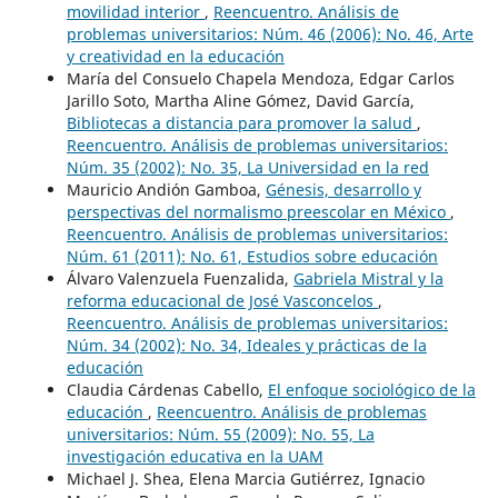
movilidad interior
,
Reencuentro. Análisis de
problemas universitarios: Núm. 46 (2006): No. 46, Arte
y creatividad en la educación
María del Consuelo Chapela Mendoza, Edgar Carlos
Jarillo Soto, Martha Aline Gómez, David García,
Bibliotecas a distancia para promover la salud
,
Reencuentro. Análisis de problemas universitarios:
Núm. 35 (2002): No. 35, La Universidad en la red
Mauricio Andión Gamboa,
Génesis, desarrollo y
perspectivas del normalismo preescolar en México
,
Reencuentro. Análisis de problemas universitarios:
Núm. 61 (2011): No. 61, Estudios sobre educación
Álvaro Valenzuela Fuenzalida,
Gabriela Mistral y la
reforma educacional de José Vasconcelos
,
Reencuentro. Análisis de problemas universitarios:
Núm. 34 (2002): No. 34, Ideales y prácticas de la
educación
Claudia Cárdenas Cabello,
El enfoque sociológico de la
educación
,
Reencuentro. Análisis de problemas
universitarios: Núm. 55 (2009): No. 55, La
investigación educativa en la UAM
Michael J. Shea, Elena Marcia Gutiérrez, Ignacio