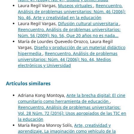
Laura Regil Vargas,
Museos virtuales
,
Reencuentro.
Análisis de problemas universitarios: Núm. 46 (2006):
No. 46, Arte y creatividad en la educación
Laura Regil Vargas,
Difusión cultural universitaria
,
Reencuentro. Análisis de problemas universitarios:
Núm. 56 (2009): No. 56, Que 20 años no es nada...
María de Lourdes Quevedo Orozco, Laura Regil
Vargas,
Diseño y producción de un material didáctico
hipermedia
,
Reencuentro. Análisis de problemas
universitarios: Núm. 44 (2006): No. 44, Medios
electrónicos y Universidad
Artículos similares
Adriana Kong Montoya,
Ante la brecha digital: El cine
comunitario como herramienta de educación
,
Reencuentro. Análisis de problemas universitarios:
Vol. 28 Núm. 72 (2016): Usos apropiados de las TIC en
la educación
María Regina Monroy Solís,
Arte, creatividad y
aprendizaje. La imaginación como vehículo de la