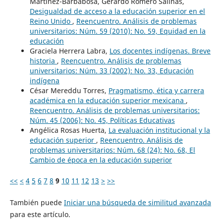
Martínez-Barbabosa, Gerardo Romero Salinas,
Desigualdad de acceso a la educación superior en el
Reino Unido
,
Reencuentro. Análisis de problemas
universitarios: Núm. 59 (2010): No. 59, Equidad en la
educación
Graciela Herrera Labra,
Los docentes indígenas. Breve
historia
,
Reencuentro. Análisis de problemas
universitarios: Núm. 33 (2002): No. 33, Educación
indígena
César Mereddu Torres,
Pragmatismo, ética y carrera
académica en la educación superior mexicana
,
Reencuentro. Análisis de problemas universitarios:
Núm. 45 (2006): No. 45, Políticas Educativas
Angélica Rosas Huerta,
La evaluación institucional y la
educación superior
,
Reencuentro. Análisis de
problemas universitarios: Núm. 68 (24): No. 68, El
Cambio de época en la educación superior
<<
<
4
5
6
7
8
9
10
11
12
13
>
>>
También puede
Iniciar una búsqueda de similitud avanzada
para este artículo.