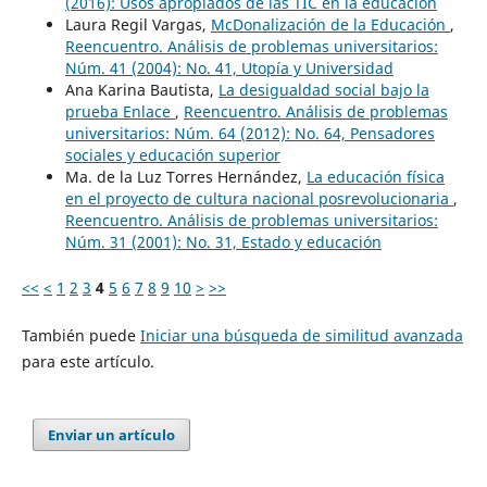
(2016): Usos apropiados de las TIC en la educación
Laura Regil Vargas,
McDonalización de la Educación
,
Reencuentro. Análisis de problemas universitarios:
Núm. 41 (2004): No. 41, Utopía y Universidad
Ana Karina Bautista,
La desigualdad social bajo la
prueba Enlace
,
Reencuentro. Análisis de problemas
universitarios: Núm. 64 (2012): No. 64, Pensadores
sociales y educación superior
Ma. de la Luz Torres Hernández,
La educación física
en el proyecto de cultura nacional posrevolucionaria
,
Reencuentro. Análisis de problemas universitarios:
Núm. 31 (2001): No. 31, Estado y educación
<<
<
1
2
3
4
5
6
7
8
9
10
>
>>
También puede
Iniciar una búsqueda de similitud avanzada
para este artículo.
Enviar un artículo