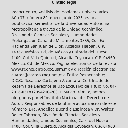
Cintillo legal
Reencuentro. Análisis de Problemas Universitarios.
Año 37, número 89, enero-junio 2025, es una
publicación semestral de la Universidad Autónoma
Metropolitana a través de la Unidad Xochimilco,
División de Ciencias Sociales y Humanidades.
Prolongación Canal de Miramontes 3855, Col. Ex-
Hacienda San Juan de Dios, Alcaldía Tlalpan, C.P.
14387, México, Cd. de México y Calzada del Hueso
1100, Col. Villa Quietud, Alcaldía Coyoacán, C.P. 04960,
México, Cd. de México. Página electrónica de la revista
www.reencuentro.xoc.uam.mx y dirección electrónica:
cuaree@correo.xoc.uam.mx. Editor Responsable:
D.C.G. Rosa Luz Cartajena Alcántara. Certificado de
Reserva de Derechos al Uso Exclusivo de Título No. 04-
2016-031812054200-203, ISSN en trámite, ambos
otorgados por el Instituto Nacional del Derecho de
Autor. Responsables de la última actualización de este
número, Dra. Angélica Buendía Espinosa y Dr. Walter
Beller Taboada, División de Ciencias Sociales y
Humanidades, Unidad Xochimilco, Calz. del Hueso
1100, Col. Villa Quietud, Alcaldía Coyoacán, C.P. 04960