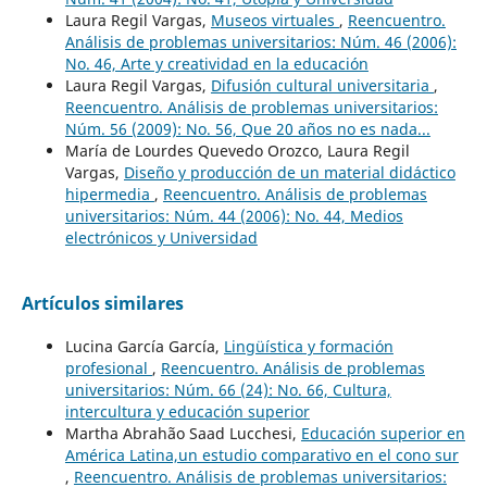
Laura Regil Vargas,
Museos virtuales
,
Reencuentro.
Análisis de problemas universitarios: Núm. 46 (2006):
No. 46, Arte y creatividad en la educación
Laura Regil Vargas,
Difusión cultural universitaria
,
Reencuentro. Análisis de problemas universitarios:
Núm. 56 (2009): No. 56, Que 20 años no es nada...
María de Lourdes Quevedo Orozco, Laura Regil
Vargas,
Diseño y producción de un material didáctico
hipermedia
,
Reencuentro. Análisis de problemas
universitarios: Núm. 44 (2006): No. 44, Medios
electrónicos y Universidad
Artículos similares
Lucina García García,
Lingüística y formación
profesional
,
Reencuentro. Análisis de problemas
universitarios: Núm. 66 (24): No. 66, Cultura,
intercultura y educación superior
Martha Abrahão Saad Lucchesi,
Educación superior en
América Latina,un estudio comparativo en el cono sur
,
Reencuentro. Análisis de problemas universitarios: