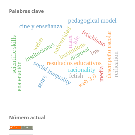
Palabras clave
pedagogical model
cine y enseñanza
universidad
fetichismo
desempeño escolar
ple
marx
scientific skills
weber
institutions
instituciones
disposal
lms
reification
social inequality
resultados educativos
enajenación
media
racionality
fetish
web 3.0
sense
Número actual