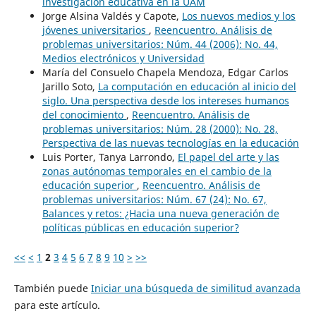
investigación educativa en la UAM
Jorge Alsina Valdés y Capote,
Los nuevos medios y los
jóvenes universitarios
,
Reencuentro. Análisis de
problemas universitarios: Núm. 44 (2006): No. 44,
Medios electrónicos y Universidad
María del Consuelo Chapela Mendoza, Edgar Carlos
Jarillo Soto,
La computación en educación al inicio del
siglo. Una perspectiva desde los intereses humanos
del conocimiento
,
Reencuentro. Análisis de
problemas universitarios: Núm. 28 (2000): No. 28,
Perspectiva de las nuevas tecnologías en la educación
Luis Porter, Tanya Larrondo,
El papel del arte y las
zonas autónomas temporales en el cambio de la
educación superior
,
Reencuentro. Análisis de
problemas universitarios: Núm. 67 (24): No. 67,
Balances y retos: ¿Hacia una nueva generación de
políticas públicas en educación superior?
<<
<
1
2
3
4
5
6
7
8
9
10
>
>>
También puede
Iniciar una búsqueda de similitud avanzada
para este artículo.