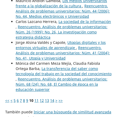
Mauricio Andión Gamboa,
Los medios universitarios
frente a la globalización de la cultura
,
Reencuentro.
Análisis de problemas universitarios: Núm. 44 (2006):
No. 44, Medios electrónicos y Universidad
Carlos Lazcano Herrera,
La sociedad de la información
,
Reencuentro. Análisis de problemas universitarios:
Núm. 26 (1999): No. 26, La investigación como
estrategia didáctica
Jorge Alsina Valdés y Capote,
Utopías digitales y los
entornos virtuales de aprendizaje
,
Reencuentro.
Análisis de problemas universitarios: Núm. 41 (2004):
No. 41, Utopía y Universidad
Mónica del Carmen Meza Mejía, Claudia Fabiola
Ortega Barba,
La transferencia del saber como
tecnología del trabajo en la sociedad del conocimiento
,
Reencuentro. Análisis de problemas universitarios:
Núm. 68 (24): No. 68, El Cambio de época en la
educación superior
<<
<
5
6
7
8
9
10
11
12
13
14
>
>>
También puede
Iniciar una búsqueda de similitud avanzada