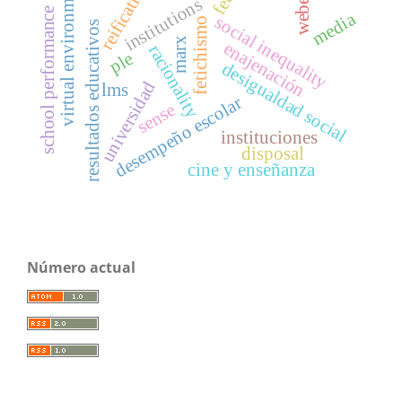
virtual environment
reification
weber
institutions
school performance
media
social inequality
fetichismo
resultados educativos
marx
enajenación
racionality
ple
desigualdad social
universidad
lms
desempeño escolar
sense
instituciones
disposal
cine y enseñanza
Número actual