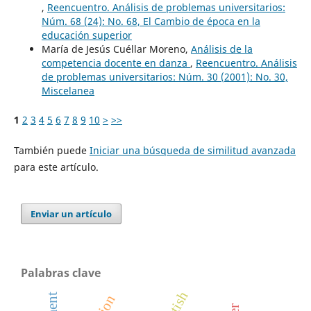
,
Reencuentro. Análisis de problemas universitarios:
Núm. 68 (24): No. 68, El Cambio de época en la
educación superior
María de Jesús Cuéllar Moreno,
Análisis de la
competencia docente en danza
,
Reencuentro. Análisis
de problemas universitarios: Núm. 30 (2001): No. 30,
Miscelanea
1
2
3
4
5
6
7
8
9
10
>
>>
También puede
Iniciar una búsqueda de similitud avanzada
para este artículo.
Enviar un artículo
Palabras clave
fetish