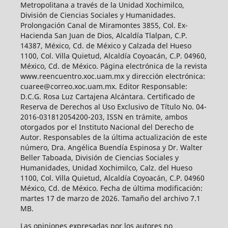
Metropolitana a través de la Unidad Xochimilco,
División de Ciencias Sociales y Humanidades.
Prolongación Canal de Miramontes 3855, Col. Ex-
Hacienda San Juan de Dios, Alcaldía Tlalpan, C.P.
14387, México, Cd. de México y Calzada del Hueso
1100, Col. Villa Quietud, Alcaldía Coyoacán, C.P. 04960,
México, Cd. de México. Página electrónica de la revista
www.reencuentro.xoc.uam.mx y dirección electrónica:
cuaree@correo.xoc.uam.mx. Editor Responsable:
D.C.G. Rosa Luz Cartajena Alcántara. Certificado de
Reserva de Derechos al Uso Exclusivo de Título No. 04-
2016-031812054200-203, ISSN en trámite, ambos
otorgados por el Instituto Nacional del Derecho de
Autor. Responsables de la última actualización de este
número, Dra. Angélica Buendía Espinosa y Dr. Walter
Beller Taboada, División de Ciencias Sociales y
Humanidades, Unidad Xochimilco, Calz. del Hueso
1100, Col. Villa Quietud, Alcaldía Coyoacán, C.P. 04960
México, Cd. de México. Fecha de última modificación:
martes 17 de marzo de 2026. Tamaño del archivo 7.1
MB.
Las opiniones expresadas por los autores no