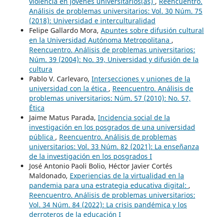
violencia en jóvenes universitarios(as)
,
Reencuentro.
Análisis de problemas universitarios: Vol. 30 Núm. 75
(2018): Universidad e interculturalidad
Felipe Gallardo Mora,
Apuntes sobre difusión cultural
en la Universidad Autónoma Metropolitana
,
Reencuentro. Análisis de problemas universitarios:
Núm. 39 (2004): No. 39, Universidad y difusión de la
cultura
Pablo V. Carlevaro,
Intersecciones y uniones de la
universidad con la ética
,
Reencuentro. Análisis de
problemas universitarios: Núm. 57 (2010): No. 57,
Ética
Jaime Matus Parada,
Incidencia social de la
investigación en los posgrados de una universidad
pública
,
Reencuentro. Análisis de problemas
universitarios: Vol. 33 Núm. 82 (2021): La enseñanza
de la investigación en los posgrados I
José Antonio Paoli Bolio, Héctor Javier Cortés
Maldonado,
Experiencias de la virtualidad en la
pandemia para una estrategia educativa digital:
,
Reencuentro. Análisis de problemas universitarios:
Vol. 34 Núm. 84 (2022): La crisis pandémica y los
derroteros de la educación I