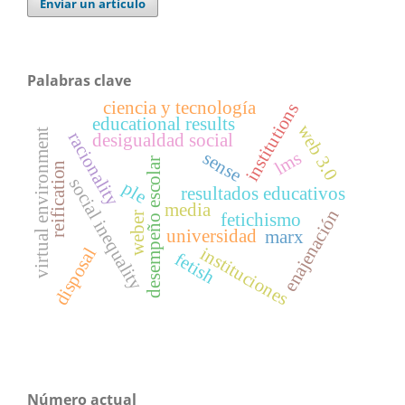
Enviar un artículo
Palabras clave
ciencia y tecnología
institutions
educational results
web 3.0
virtual environment
racionality
desigualdad social
lms
sense
desempeño escolar
reification
social inequality
ple
resultados educativos
media
enajenación
fetichismo
weber
universidad
marx
instituciones
disposal
fetish
Número actual