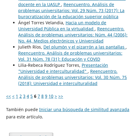
docente en la UASLP
,
Reencuentro. Análisis de
problemas universitarios: Vol. 29 Núm. 73 (2017): La
burocratización de la educación superior pública
Ángel Torres Velandia,
Hacia un modelo de
Universidad Pública en la virtualidad
,
Reencuentro.
Análisis de problemas universitarios: Núm. 44 (2006):
No. 44, Medios electrónicos y Universidad
Julieth Ríos,
Del plumón y el pizarrón a las pantallas
,
Reencuentro. Análisis de problemas universitarios:
Vol. 31 Núm. 78 (31): Educación y COVID
Lilia-Rebeca Rodríguez Torres,
Presentación
"Universidad e interculturalidad"
,
Reencuentro.
Análisis de problemas universitarios: Vol. 30 Núm. 75
(2018): Universidad e interculturalidad
<<
<
1
2
3
4
5
6
7
8
9
10
>
>>
También puede
Iniciar una búsqueda de similitud avanzada
para este artículo.