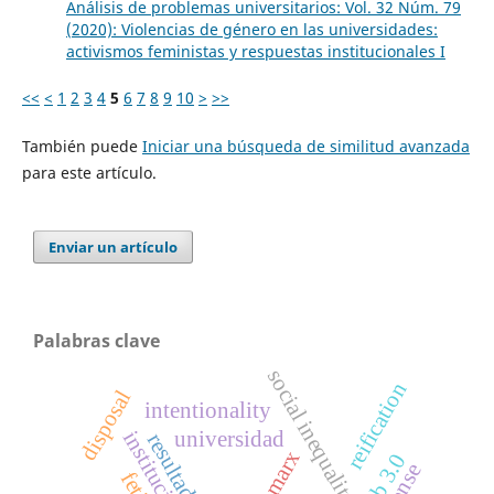
Análisis de problemas universitarios: Vol. 32 Núm. 79
(2020): Violencias de género en las universidades:
activismos feministas y respuestas institucionales I
<<
<
1
2
3
4
5
6
7
8
9
10
>
>>
También puede
Iniciar una búsqueda de similitud avanzada
para este artículo.
Enviar un artículo
Palabras clave
social inequality
reification
disposal
intentionality
universidad
instituciones
marx
web 3.0
sense