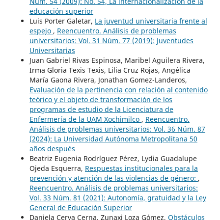
Núm. 54 (2009): No. 54, La internacionalización de la
educación superior
Luis Porter Galetar,
La juventud universitaria frente al
espejo
,
Reencuentro. Análisis de problemas
universitarios: Vol. 31 Núm. 77 (2019): Juventudes
Universitarias
Juan Gabriel Rivas Espinosa, Maribel Aguilera Rivera,
Irma Gloria Texis Texis, Lilia Cruz Rojas, Angélica
María Gaona Rivera, Jonathan Gomez-Landeros,
Evaluación de la pertinencia con relación al contenido
teórico y el objeto de transformación de los
programas de estudio de la Licenciatura de
Enfermería de la UAM Xochimilco
,
Reencuentro.
Análisis de problemas universitarios: Vol. 36 Núm. 87
(2024): La Universidad Autónoma Metropolitana 50
años después
Beatriz Eugenia Rodríguez Pérez, Lydia Guadalupe
Ojeda Esquerra,
Respuestas institucionales para la
prevención y atención de las violencias de género:
,
Reencuentro. Análisis de problemas universitarios:
Vol. 33 Núm. 81 (2021): Autonomía, gratuidad y la Ley
General de Educación Superior
Daniela Cerva Cerna, Zunaxi Loza Gómez,
Obstáculos