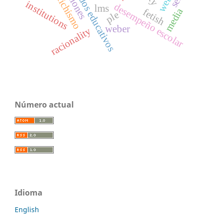
resultados educativos
fetichismo
institutions
desempeño escolar
lms
media
fetish
ple
weber
racionality
Número actual
Idioma
English