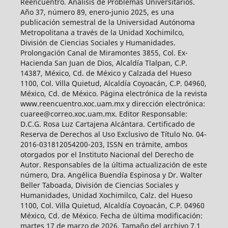
Reencuentro. Análisis de Problemas Universitarios.
Año 37, número 89, enero-junio 2025, es una
publicación semestral de la Universidad Autónoma
Metropolitana a través de la Unidad Xochimilco,
División de Ciencias Sociales y Humanidades.
Prolongación Canal de Miramontes 3855, Col. Ex-
Hacienda San Juan de Dios, Alcaldía Tlalpan, C.P.
14387, México, Cd. de México y Calzada del Hueso
1100, Col. Villa Quietud, Alcaldía Coyoacán, C.P. 04960,
México, Cd. de México. Página electrónica de la revista
www.reencuentro.xoc.uam.mx y dirección electrónica:
cuaree@correo.xoc.uam.mx. Editor Responsable:
D.C.G. Rosa Luz Cartajena Alcántara. Certificado de
Reserva de Derechos al Uso Exclusivo de Título No. 04-
2016-031812054200-203, ISSN en trámite, ambos
otorgados por el Instituto Nacional del Derecho de
Autor. Responsables de la última actualización de este
número, Dra. Angélica Buendía Espinosa y Dr. Walter
Beller Taboada, División de Ciencias Sociales y
Humanidades, Unidad Xochimilco, Calz. del Hueso
1100, Col. Villa Quietud, Alcaldía Coyoacán, C.P. 04960
México, Cd. de México. Fecha de última modificación:
martes 17 de marzo de 2026. Tamaño del archivo 7.1