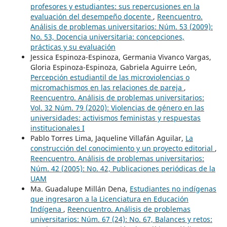
profesores y estudiantes: sus repercusiones en la
evaluación del desempeño docente
,
Reencuentro.
Análisis de problemas universitarios: Núm. 53 (2009):
No. 53, Docencia universitaria: concepciones,
prácticas y su evaluación
Jessica Espinoza-Espinoza, Germania Vivanco Vargas,
Gloria Espinoza-Espinoza, Gabriela Aguirre León,
Percepción estudiantil de las microviolencias o
micromachismos en las relaciones de pareja
,
Reencuentro. Análisis de problemas universitarios:
Vol. 32 Núm. 79 (2020): Violencias de género en las
universidades: activismos feministas y respuestas
institucionales I
Pablo Torres Lima, Jaqueline Villafán Aguilar,
La
construcción del conocimiento y un proyecto editorial
,
Reencuentro. Análisis de problemas universitarios:
Núm. 42 (2005): No. 42, Publicaciones periódicas de la
UAM
Ma. Guadalupe Millán Dena,
Estudiantes no indígenas
que ingresaron a la Licenciatura en Educación
Indígena
,
Reencuentro. Análisis de problemas
universitarios: Núm. 67 (24): No. 67, Balances y retos: