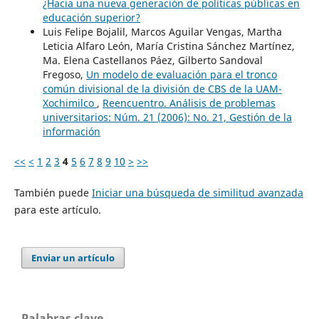
¿Hacia una nueva generación de políticas públicas en
educación superior?
Luis Felipe Bojalil, Marcos Aguilar Vengas, Martha
Leticia Alfaro León, María Cristina Sánchez Martínez,
Ma. Elena Castellanos Páez, Gilberto Sandoval
Fregoso,
Un modelo de evaluación para el tronco
común divisional de la división de CBS de la UAM-
Xochimilco
,
Reencuentro. Análisis de problemas
universitarios: Núm. 21 (2006): No. 21, Gestión de la
información
<<
<
1
2
3
4
5
6
7
8
9
10
>
>>
También puede
Iniciar una búsqueda de similitud avanzada
para este artículo.
Enviar un artículo
Palabras clave