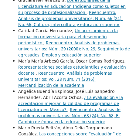
Graciela Herrera Labra,
Los estudiantes de la
Licenciatura en Educación Indígena como sujetos en
su proceso de profesionalización
,
Reencuentro.
Análisis de problemas universitarios: Núm. 66 (24):
No. 66, Cultura, intercultura y educación superior
Caridad García Hernández,
Un acercamiento a la
formación universitaria para el desempeño
periodístico
,
Reencuentro. Análisis de problemas
universitarios: Núm. 29 (2000): No. 29, Seguimiento de
egresados. Empleo y educación superior
María María Arbesú García, Oscar Comas Rodríguez,
Representaciones sociales estudiantiles y evaluación
docente
,
Reencuentro. Análisis de problemas
universitarios: Vol. 28 Núm. 71 (2016):
Mercantilización de la academia
Angélica Buendía Espinosa, José Luis Sanpedro
Hernández, Abril Acosta Ochoa,
¿ La evaluación y la
acreditación mejoran la calidad de programas de
licenciatura en México?
,
Reencuentro. Análisis de
problemas universitarios: Núm. 68 (24): No. 68, El
Cambio de época en la educación superior
Mario Rueda Beltrán, Alma Delia Torquemada
González,
Las concepciones sobre “evaluación” de