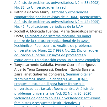
Análisis de problemas universitarios: Núm. 35 (2002):
No. 35, La Universidad en la red
Patricia Gascón Muro,
Historias y experiencias
compartidas por las revistas de la UAM
,
Reencuentro.
Análisis de problemas universitarios: Núm. 42 (2005):
No. 42, Publicaciones periódicas de la UAM
Xochitl A. Moncada Fuentes, María Guadalupe Jiménez
Horta,
La filosofía de sistema modular, su papel
dentro de la cultura organizacional de la UAM-
Xochimilco
,
Reencuentro. Análisis de problemas
universitarios: Núm. 22 (1998): No. 22, Diplomado en
educación superior. Ensayos de profesores y
estudiantes. La educación como un sistema complejo
Tanya Larrondo Saldaña, Ivonne Osorio Rodríguez,
Alberto Tena Camporesi, Kemberli García Barrera,
Zaira Janet Gutiérrez Contreras,
Seminario-taller
“Feminismos, masculinidades y LGBTTTIQA+”.
Propuesta estudiantil para hacer frente a la
universidad patriarcal:
,
Reencuentro. Análisis de
problemas universitarios: Vol. 32 Núm. 80 (2020):
Violencias de género en las universidades: activismos
feministas y respuestas institucionales II