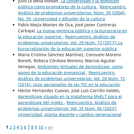
Julio Di Bella Roldán,
La Universidad y la televisión
pública como promotores de la cultura
,
Reencuentro.
Análisis de problemas universitarios: Núm. 39 (2004):
No. 39, Universidad y difusión de la cultura
Pablo Mejía Montes de Oca, José Javier Contreras
Carbajal,
La nueva gerencia pública y la burocracia en
la educación superior
,
Reencuentro. Análisis de
problemas universitarios: Vol. 29 Núm. 73 (2017): La
burocratización de la educación superior pública
María Cristina Sánchez Martínez, Consuelo Moreno
Bonett, Rebeca Córdova Moreno, Marcos Aguilar
Venegas,
Ambientes Virtuales de Aprendizaje, como
apoyo de la educación presencial
,
Reencuentro.
Análisis de problemas universitarios: Vol. 28 Núm. 72
(2016): Usos apropiados de las TIC en la educación
Héctor Fernández Cuevas, José Luis Carrillo Valdés,
Aprendizaje situado en la plataforma MyELT para el
aprendizaje del inglés
,
Reencuentro. Análisis de
problemas universitarios: Vol. 35 Núm. 86 (2023):
Universidad, planta docente y cambio generacional
1
2
3
4
5
6
7
8
9
10
>
>>